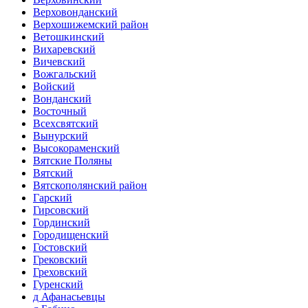
Верховонданский
Верхошижемский район
Ветошкинский
Вихаревский
Вичевский
Вожгальский
Войский
Вонданский
Восточный
Всехсвятский
Вынурский
Высокораменский
Вятские Поляны
Вятский
Вятскополянский район
Гарский
Гирсовский
Гординский
Городищенский
Гостовский
Грековский
Греховский
Гуренский
д Афанасьевцы