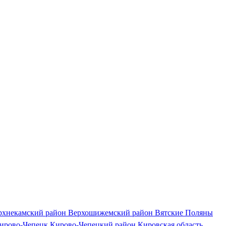
рхнекамский район
Верхошижемский район
Вятские Поляны
ирово-Чепецк
Кирово-Чепецкий район
Кировская область