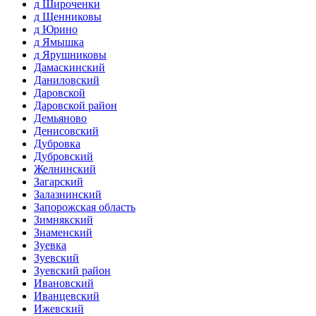
д Широченки
д Щенниковы
д Юрино
д Ямышка
д Ярушниковы
Дамаскинский
Даниловский
Даровской
Даровской район
Демьяново
Денисовский
Дубровка
Дубровский
Желнинский
Загарский
Залазнинский
Запорожская область
Зимнякский
Знаменский
Зуевка
Зуевский
Зуевский район
Ивановский
Иванцевский
Ижевский