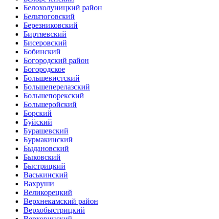
Белохолуницкий район
Бельтюговский
Березниковский
Биртяевский
Бисеровский
Бобинский
Богородский район
Богородское
Большевистский
Большеперелазский
Большепорекский
Большеройский
Борский
Буйский
Бурашевский
Бурмакинский
Быдановский
Быковский
Быстрицкий
Васькинский
Вахруши
Великорецкий
Верхнекамский район
Верхобыстрицкий
Верховинский