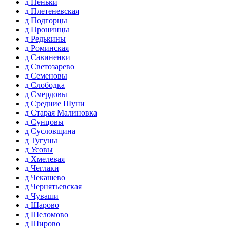
д Пеньки
д Плетеневская
д Подгорцы
д Пронинцы
д Редькины
д Роминская
д Савиненки
д Светозарево
д Семеновы
д Слободка
д Смердовы
д Средние Шуни
д Старая Малиновка
д Сунцовы
д Сусловщина
д Тугуны
д Усовы
д Хмелевая
д Чеглаки
д Чекашево
д Чернятьевская
д Чуваши
д Шарово
д Шеломово
д Широво