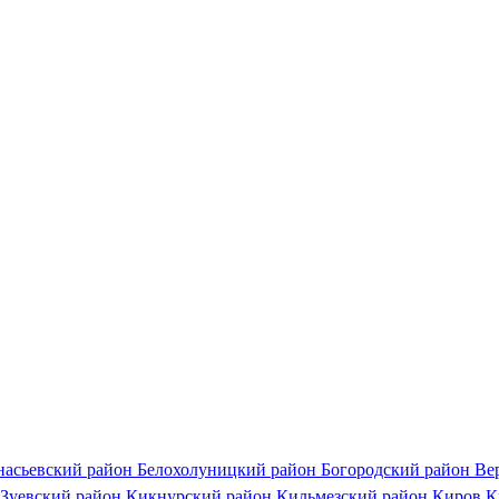
насьевский район
Белохолуницкий район
Богородский район
Ве
Зуевский район
Кикнурский район
Кильмезский район
Киров
К