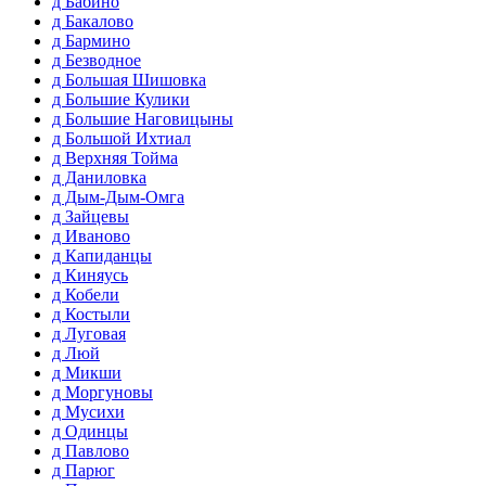
д Бабино
д Бакалово
д Бармино
д Безводное
д Большая Шишовка
д Большие Кулики
д Большие Наговицыны
д Большой Ихтиал
д Верхняя Тойма
д Даниловка
д Дым-Дым-Омга
д Зайцевы
д Иваново
д Капиданцы
д Киняусь
д Кобели
д Костыли
д Луговая
д Люй
д Микши
д Моргуновы
д Мусихи
д Одинцы
д Павлово
д Парюг