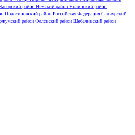
Нагорский район
Немский район
Нолинский район
он
Подосиновский район
Российская Федерация
Санчурский
ржумский район
Фаленский район
Шабалинский район