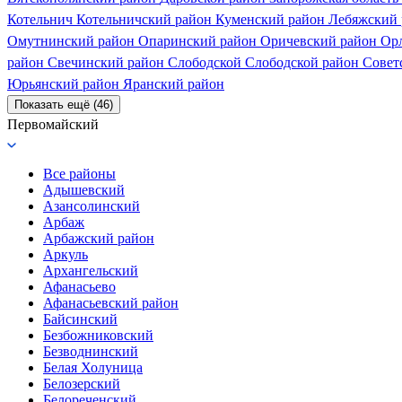
Котельнич
Котельничский район
Куменский район
Лебяжский
Омутнинский район
Опаринский район
Оричевский район
Ор
район
Свечинский район
Слободской
Слободской район
Совет
Юрьянский район
Яранский район
Показать ещё (46)
Первомайский
Все районы
Адышевский
Азансолинский
Арбаж
Арбажский район
Аркуль
Архангельский
Афанасьево
Афанасьевский район
Байсинский
Безбожниковский
Безводнинский
Белая Холуница
Белозерский
Белореченский