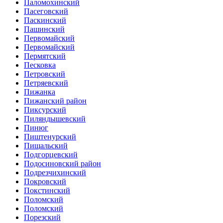
Паломохинский
Пасеговский
Паскинский
Пашинский
Первомайский
Первомайский
Пермятский
Песковка
Петровский
Петряевский
Пижанка
Пижанский район
Пиксурский
Пиляндышевский
Пинюг
Пиштенурский
Пищальский
Подгорцевский
Подосиновский район
Подрезчихинский
Покровский
Покстинский
Поломский
Поломский
Порезский