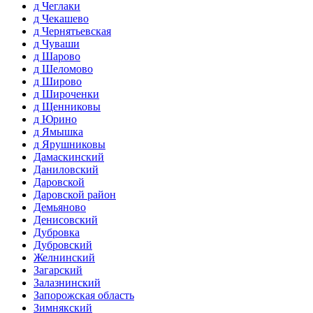
д Чеглаки
д Чекашево
д Чернятьевская
д Чуваши
д Шарово
д Шеломово
д Широво
д Широченки
д Щенниковы
д Юрино
д Ямышка
д Ярушниковы
Дамаскинский
Даниловский
Даровской
Даровской район
Демьяново
Денисовский
Дубровка
Дубровский
Желнинский
Загарский
Залазнинский
Запорожская область
Зимнякский