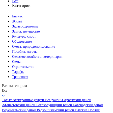
Все
Категории
Бизнес
Жильё
Здравоохранение
Земля, имущество
Культура, спорт
Образование
Охота, природопользование
Пособия, льготы
Сельское хозяйство, ветеринария
Семья
Строительство
Тарифы
Транспорт
Все категории
Все
Только электронные услуги
Все районы
Арбажский район
Афанасьевский район
Белохолуницкий район
Богородский район
Верхнекамский район
Верхошижемский район
Вятские Поляны