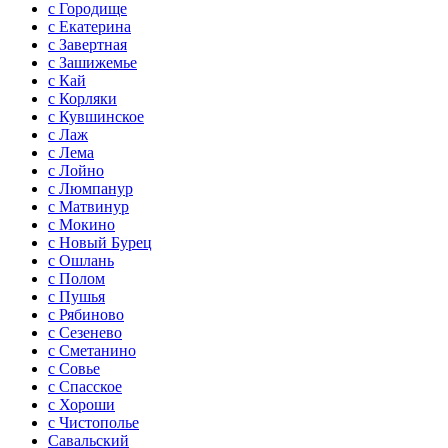
с Городище
с Екатерина
с Завертная
с Зашижемье
с Кай
с Корляки
с Кувшинское
с Лаж
с Лема
с Лойно
с Люмпанур
с Матвинур
с Мокино
с Новый Бурец
с Ошлань
с Полом
с Пушья
с Рябиново
с Сезенево
с Сметанино
с Совье
с Спасское
с Хороши
с Чистополье
Савальский