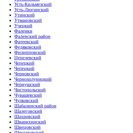
Усть-Кильмезский
Усть-Люгинский
Утинский
Утмановский
Учецкий
Фаленки
Фаленский район
Фатеевский
Федяковский
Филипповский
Цепелевский
Чепецкий
Чепецкий
Черновский
Чернохолуницкий
Чернушский
Чистопольский
Чувашевский
Чулковский
Шабалинский район
Шалеговский
Шахровский
Шварихинский
Швецовский
Шестаковский