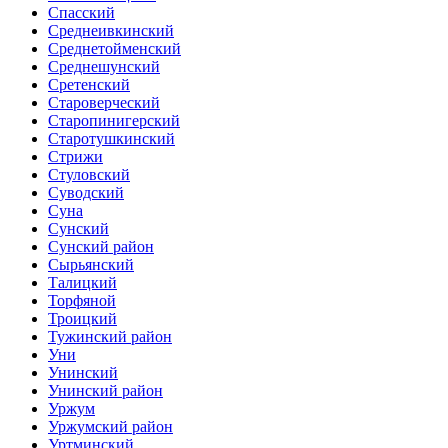
Спасский
Среднеивкинский
Среднетойменский
Среднешунский
Сретенский
Староверческий
Старопинигерский
Старотушкинский
Стрижи
Стуловский
Суводский
Суна
Сунский
Сунский район
Сырьянский
Талицкий
Торфяной
Троицкий
Тужинский район
Уни
Унинский
Унинский район
Уржум
Уржумский район
Уртминский