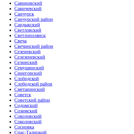
Савиновский
Савичевский
Санчурск
Санчурский район
Сардыкский
Светловский
Светлополянск
Свеча
Свечинский район
Сезеневский
Селезеневский
Селинский
Семушинский
Синегорский
Слободской
Слободской район
Сметанинский
Советск
Советский район
Содомский
Созимский
Соколовский
Соколовский
Сосновка
Спас-Талицкий