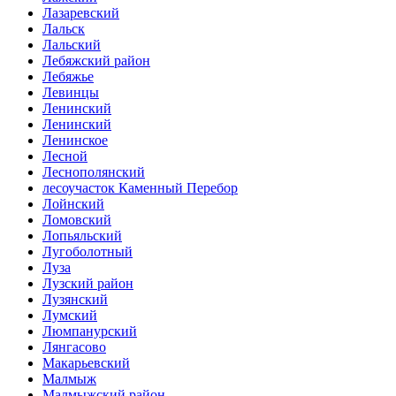
Лазаревский
Лальск
Лальский
Лебяжский район
Лебяжье
Левинцы
Ленинский
Ленинский
Ленинское
Лесной
Леснополянский
лесоучасток Каменный Перебор
Лойнский
Ломовский
Лопьяльский
Лугоболотный
Луза
Лузский район
Лузянский
Лумский
Люмпанурский
Лянгасово
Макарьевский
Малмыж
Малмыжский район