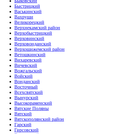
Быковский
Быстрицкий
Васькинский
Вахруши
Великорецкий
Верхнекамский район
Верхобыстрицкий
Верховинский
Верховонданский
Верхошижемский район
Ветошкинский
Вихаревский
Вичевский
Вожгальский
Войский
Вонданский
Восточный
Всехсвятский
Вынурский
Высокораменский
Вятские Поляны
Вятский
Вятскополянский район
Гарский
Гирсовский