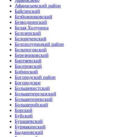
Афанасьево
Афанасьевский район
Байсинский
Безбожниковский
Безводнинский
Белая Холуница
Белозерский
Белореченский
Белохолуницкий район
Бельтюговский
Березниковский
Биртяевский
Бисеровский
Бобинский
Богородский район
Богородское
Большевистский
Большеперелазский
Большепорекский
Большеройский
Борский
Буйский
Бурашевский
Бурмакинский
Быдановский