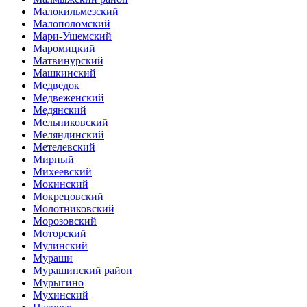
Малокильмезский
Малополомский
Мари-Ушемский
Маромицкий
Матвинурский
Машкинский
Медведок
Медвеженский
Медянский
Мельниковский
Меляндинский
Метелевский
Мирный
Михеевский
Мокинский
Мокрецовский
Молотниковский
Морозовский
Моторский
Мулинский
Мураши
Мурашинский район
Мурыгино
Мухинский