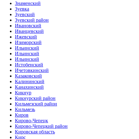
Знаменский
Зуевка
Зуевский
Зуевский район
Ивановский
Иванцевский
Ижевский
Изиморский
Ильинский
Ильинский
Ильинский
Истобенский
Ичетовкинский
Казаковский
Калининский
Канахинский
Кикнур
Кикнурский район
Кильмезский район
Кильмезь
Киров
Кирово-Чепецк
Кирово-Чепецкий район
Кировская область
Кирс