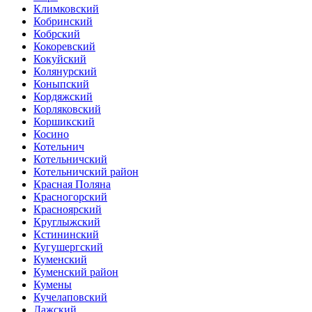
Климковский
Кобринский
Кобрский
Кокоревский
Кокуйский
Колянурский
Коныпский
Кордяжский
Корляковский
Коршикский
Косино
Котельнич
Котельничский
Котельничский район
Красная Поляна
Красногорский
Красноярский
Круглыжский
Кстининский
Кугушергский
Куменский
Куменский район
Кумены
Кучелаповский
Лажский