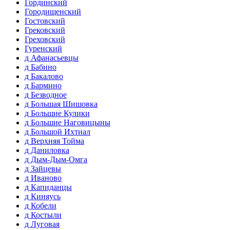
Гординский
Городищенский
Гостовский
Грековский
Греховский
Гуренский
д Афанасьевцы
д Бабино
д Бакалово
д Бармино
д Безводное
д Большая Шишовка
д Большие Кулики
д Большие Наговицыны
д Большой Ихтиал
д Верхняя Тойма
д Даниловка
д Дым-Дым-Омга
д Зайцевы
д Иваново
д Капиданцы
д Киняусь
д Кобели
д Костыли
д Луговая