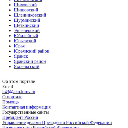
Шиховский
Шишовский
Шленниковский
Шурминский
Щеткинский
Энгенерский
Юбилейный
Юрьевский
Юрья
Юрьянский район
Яранск
Яранский район
Яхреньгский
Об этом портале
Email
it43@ako.kirov.ru
О портале
Помощь
Контактная информация
Государственные сайты
Президент России
Управление делами Президента Российской Федерации
Правительство Российской Федерации