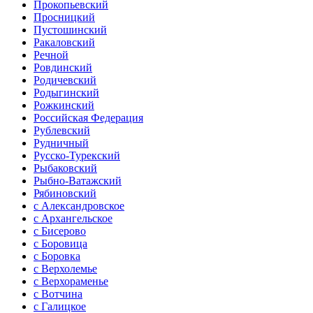
Прокопьевский
Просницкий
Пустошинский
Ракаловский
Речной
Ровдинский
Родичевский
Родыгинский
Рожкинский
Российская Федерация
Рублевский
Рудничный
Русско-Турекский
Рыбаковский
Рыбно-Ватажский
Рябиновский
с Александровское
с Архангельское
с Бисерово
с Боровица
с Боровка
с Верхолемье
с Верхораменье
с Вотчина
с Галицкое