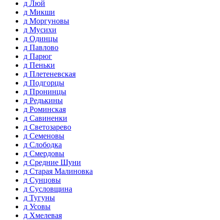
д Люй
д Микши
д Моргуновы
д Мусихи
д Одинцы
д Павлово
д Парюг
д Пеньки
д Плетеневская
д Подгорцы
д Пронинцы
д Редькины
д Роминская
д Савиненки
д Светозарево
д Семеновы
д Слободка
д Смердовы
д Средние Шуни
д Старая Малиновка
д Сунцовы
д Сусловщина
д Тугуны
д Усовы
д Хмелевая