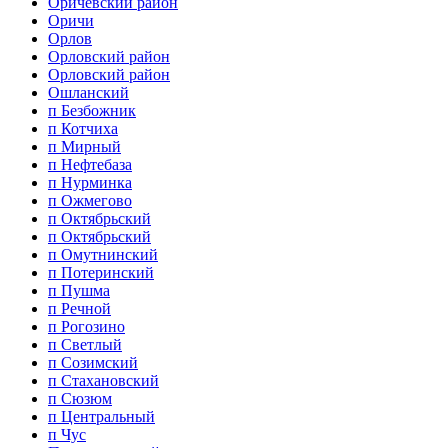
Оричевский район
Оричи
Орлов
Орловский район
Орловский район
Ошланский
п Безбожник
п Котчиха
п Мирный
п Нефтебаза
п Нурминка
п Ожмегово
п Октябрьский
п Октябрьский
п Омутнинский
п Потеринский
п Пушма
п Речной
п Рогозино
п Светлый
п Созимский
п Стахановский
п Сюзюм
п Центральный
п Чус