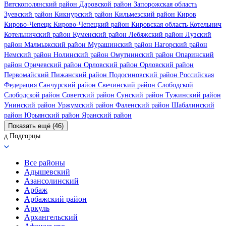
Вятскополянский район
Даровской район
Запорожская область
Зуевский район
Кикнурский район
Кильмезский район
Киров
Кирово-Чепецк
Кирово-Чепецкий район
Кировская область
Котельнич
Котельничский район
Куменский район
Лебяжский район
Лузский
район
Малмыжский район
Мурашинский район
Нагорский район
Немский район
Нолинский район
Омутнинский район
Опаринский
район
Оричевский район
Орловский район
Орловский район
Первомайский
Пижанский район
Подосиновский район
Российская
Федерация
Санчурский район
Свечинский район
Слободской
Слободской район
Советский район
Сунский район
Тужинский район
Унинский район
Уржумский район
Фаленский район
Шабалинский
район
Юрьянский район
Яранский район
Показать ещё (46)
д Подгорцы
Все районы
Адышевский
Азансолинский
Арбаж
Арбажский район
Аркуль
Архангельский