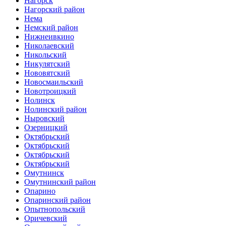
Нагорск
Нагорский район
Нема
Немский район
Нижнеивкино
Николаевский
Никольский
Никулятский
Нововятский
Новосмаильский
Новотроицкий
Нолинск
Нолинский район
Ныровский
Озерницкий
Октябрьский
Октябрьский
Октябрьский
Октябрьский
Омутнинск
Омутнинский район
Опарино
Опаринский район
Опытнопольский
Оричевский