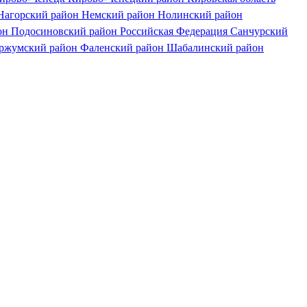
Нагорский район
Немский район
Нолинский район
он
Подосиновский район
Российская Федерация
Санчурский
ржумский район
Фаленский район
Шабалинский район