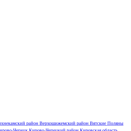
рхнекамский район
Верхошижемский район
Вятские Поляны
ирово-Чепецк
Кирово-Чепецкий район
Кировская область