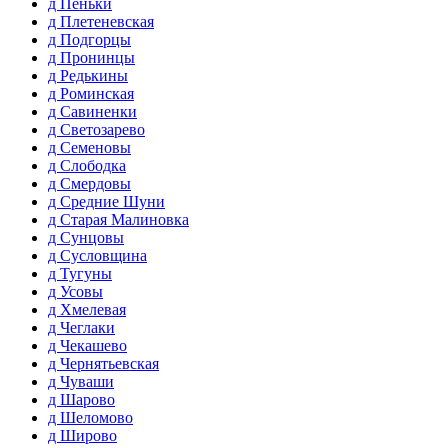
д Пеньки
д Плетеневская
д Подгорцы
д Пронинцы
д Редькины
д Роминская
д Савиненки
д Светозарево
д Семеновы
д Слободка
д Смердовы
д Средние Шуни
д Старая Малиновка
д Сунцовы
д Сусловщина
д Тугуны
д Усовы
д Хмелевая
д Чеглаки
д Чекашево
д Чернятьевская
д Чуваши
д Шарово
д Шеломово
д Широво