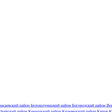
насьевский район
Белохолуницкий район
Богородский район
Ве
Зуевский район
Кикнурский район
Кильмезский район
Киров
К