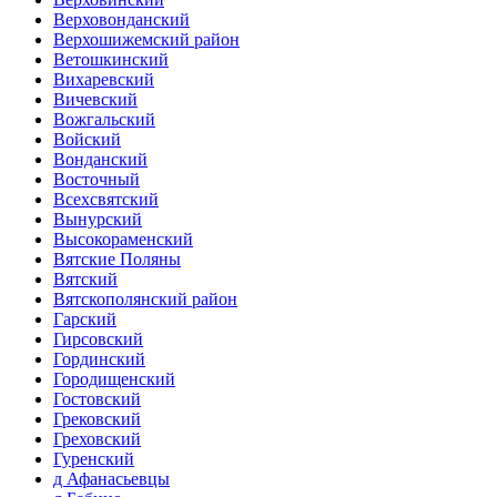
Верховонданский
Верхошижемский район
Ветошкинский
Вихаревский
Вичевский
Вожгальский
Войский
Вонданский
Восточный
Всехсвятский
Вынурский
Высокораменский
Вятские Поляны
Вятский
Вятскополянский район
Гарский
Гирсовский
Гординский
Городищенский
Гостовский
Грековский
Греховский
Гуренский
д Афанасьевцы