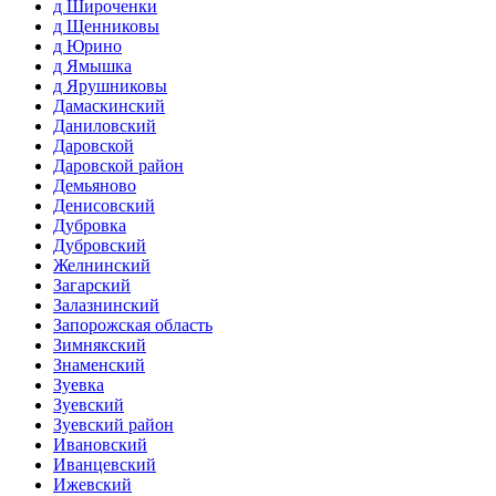
д Широченки
д Щенниковы
д Юрино
д Ямышка
д Ярушниковы
Дамаскинский
Даниловский
Даровской
Даровской район
Демьяново
Денисовский
Дубровка
Дубровский
Желнинский
Загарский
Залазнинский
Запорожская область
Зимнякский
Знаменский
Зуевка
Зуевский
Зуевский район
Ивановский
Иванцевский
Ижевский