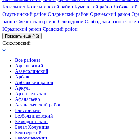
Котельнич
Котельничский район
Куменский район
Лебяжский
Омутнинский район
Опаринский район
Оричевский район
Ор
район
Свечинский район
Слободской
Слободской район
Совет
Юрьянский район
Яранский район
Показать ещё (46)
Соколовский
Все районы
Адышевский
Азансолинский
Арбаж
Арбажский район
Аркуль
Архангельский
Афанасьево
Афанасьевский район
Байсинский
Безбожниковский
Безводнинский
Белая Холуница
Белозерский
Белореченский