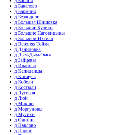
д Бабино
д Бакалово
д Бармино
д Безводное
д Большая Шишовка
д Большие Кулики
д Большие Наговицыны
д Большой Ихтиал
д Верхняя Тойма
д Даниловка
д Дым-Дым-Омга
д Зайцевы
д Иваново
д Капиданцы
д Киняусь
д Кобели
д Костыли
д Луговая
д Люй
д Микши
д Моргуновы
д Мусихи
д Одинцы
д Павлово
д Парюг