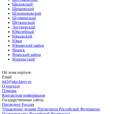
Шиховский
Шишовский
Шленниковский
Шурминский
Щеткинский
Энгенерский
Юбилейный
Юрьевский
Юрья
Юрьянский район
Яранск
Яранский район
Яхреньгский
Об этом портале
Email
it43@ako.kirov.ru
О портале
Помощь
Контактная информация
Государственные сайты
Президент России
Управление делами Президента Российской Федерации
Правительство Российской Федерации