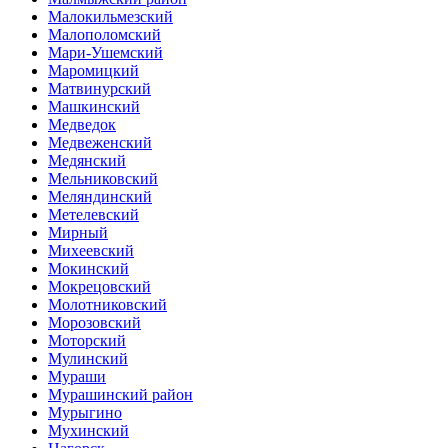
Малокильмезский
Малополомский
Мари-Ушемский
Маромицкий
Матвинурский
Машкинский
Медведок
Медвеженский
Медянский
Мельниковский
Меляндинский
Метелевский
Мирный
Михеевский
Мокинский
Мокрецовский
Молотниковский
Морозовский
Моторский
Мулинский
Мураши
Мурашинский район
Мурыгино
Мухинский