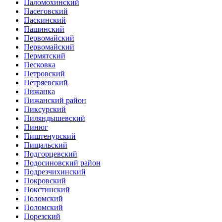
Паломохинский
Пасеговский
Паскинский
Пашинский
Первомайский
Первомайский
Пермятский
Песковка
Петровский
Петряевский
Пижанка
Пижанский район
Пиксурский
Пиляндышевский
Пинюг
Пиштенурский
Пищальский
Подгорцевский
Подосиновский район
Подрезчихинский
Покровский
Покстинский
Поломский
Поломский
Порезский