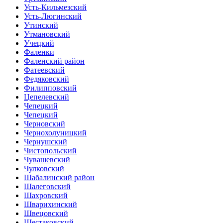
Усть-Кильмезский
Усть-Люгинский
Утинский
Утмановский
Учецкий
Фаленки
Фаленский район
Фатеевский
Федяковский
Филипповский
Цепелевский
Чепецкий
Чепецкий
Черновский
Чернохолуницкий
Чернушский
Чистопольский
Чувашевский
Чулковский
Шабалинский район
Шалеговский
Шахровский
Шварихинский
Швецовский
Шестаковский