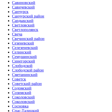
Савиновский
Савичевский
Санчурск
Санчурский район
Сардыкский
Светловский
Светлополянск
Свеча
Свечинский район
Сезеневский
Селезеневский
Селинский
Семушинский
Синегорский
Слободской
Слободской район
Сметанинский
Советск
Советский район
Содомский
Созимский
Соколовский
Соколовский
Сосновка
Спас-Талицкий