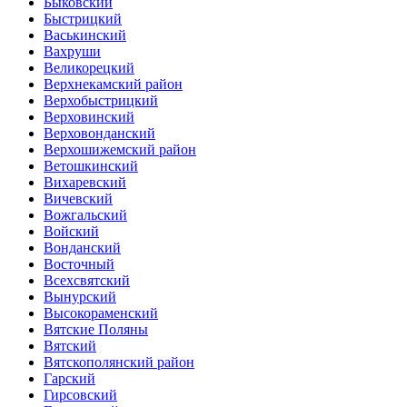
Быковский
Быстрицкий
Васькинский
Вахруши
Великорецкий
Верхнекамский район
Верхобыстрицкий
Верховинский
Верховонданский
Верхошижемский район
Ветошкинский
Вихаревский
Вичевский
Вожгальский
Войский
Вонданский
Восточный
Всехсвятский
Вынурский
Высокораменский
Вятские Поляны
Вятский
Вятскополянский район
Гарский
Гирсовский