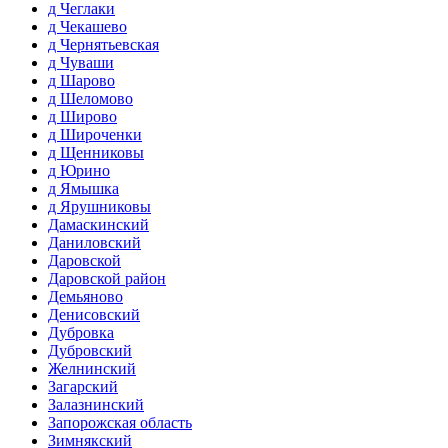
д Чеглаки
д Чекашево
д Чернятьевская
д Чуваши
д Шарово
д Шеломово
д Широво
д Широченки
д Щенниковы
д Юрино
д Ямышка
д Ярушниковы
Дамаскинский
Даниловский
Даровской
Даровской район
Демьяново
Денисовский
Дубровка
Дубровский
Желнинский
Загарский
Залазнинский
Запорожская область
Зимнякский