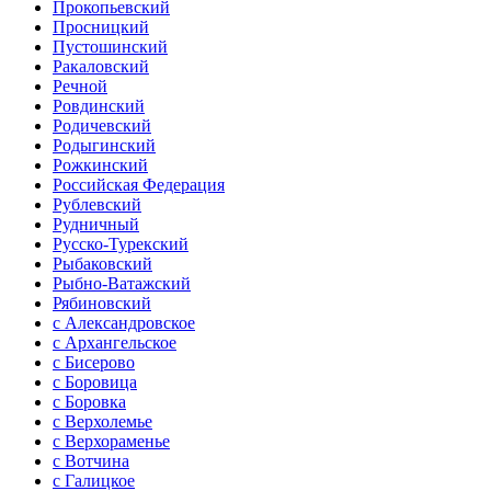
Прокопьевский
Просницкий
Пустошинский
Ракаловский
Речной
Ровдинский
Родичевский
Родыгинский
Рожкинский
Российская Федерация
Рублевский
Рудничный
Русско-Турекский
Рыбаковский
Рыбно-Ватажский
Рябиновский
с Александровское
с Архангельское
с Бисерово
с Боровица
с Боровка
с Верхолемье
с Верхораменье
с Вотчина
с Галицкое