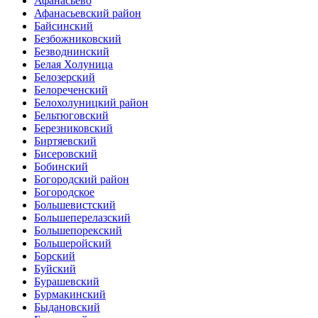
Афанасьево
Афанасьевский район
Байсинский
Безбожниковский
Безводнинский
Белая Холуница
Белозерский
Белореченский
Белохолуницкий район
Бельтюговский
Березниковский
Биртяевский
Бисеровский
Бобинский
Богородский район
Богородское
Большевистский
Большеперелазский
Большепорекский
Большеройский
Борский
Буйский
Бурашевский
Бурмакинский
Быдановский