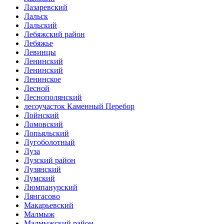
Лазаревский
Лальск
Лальский
Лебяжский район
Лебяжье
Левинцы
Ленинский
Ленинский
Ленинское
Лесной
Леснополянский
лесоучасток Каменный Перебор
Лойнский
Ломовский
Лопьяльский
Лугоболотный
Луза
Лузский район
Лузянский
Лумский
Люмпанурский
Лянгасово
Макарьевский
Малмыж
Малмыжский район