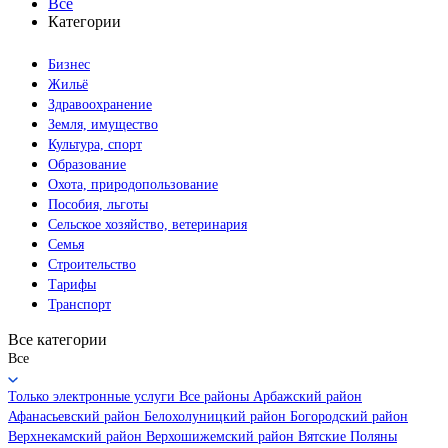
Все
Категории
Бизнес
Жильё
Здравоохранение
Земля, имущество
Культура, спорт
Образование
Охота, природопользование
Пособия, льготы
Сельское хозяйство, ветеринария
Семья
Строительство
Тарифы
Транспорт
Все категории
Все
Только электронные услуги
Все районы
Арбажский район
Афанасьевский район
Белохолуницкий район
Богородский район
Верхнекамский район
Верхошижемский район
Вятские Поляны