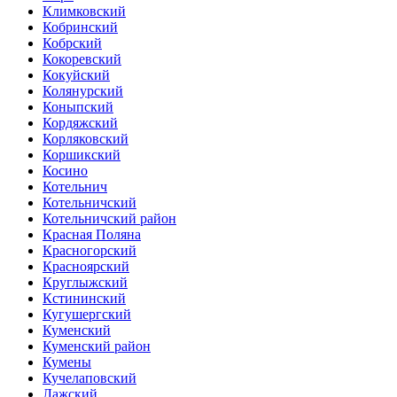
Климковский
Кобринский
Кобрский
Кокоревский
Кокуйский
Колянурский
Коныпский
Кордяжский
Корляковский
Коршикский
Косино
Котельнич
Котельничский
Котельничский район
Красная Поляна
Красногорский
Красноярский
Круглыжский
Кстининский
Кугушергский
Куменский
Куменский район
Кумены
Кучелаповский
Лажский