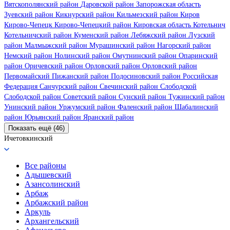
Вятскополянский район
Даровской район
Запорожская область
Зуевский район
Кикнурский район
Кильмезский район
Киров
Кирово-Чепецк
Кирово-Чепецкий район
Кировская область
Котельнич
Котельничский район
Куменский район
Лебяжский район
Лузский
район
Малмыжский район
Мурашинский район
Нагорский район
Немский район
Нолинский район
Омутнинский район
Опаринский
район
Оричевский район
Орловский район
Орловский район
Первомайский
Пижанский район
Подосиновский район
Российская
Федерация
Санчурский район
Свечинский район
Слободской
Слободской район
Советский район
Сунский район
Тужинский район
Унинский район
Уржумский район
Фаленский район
Шабалинский
район
Юрьянский район
Яранский район
Показать ещё (46)
Ичетовкинский
Все районы
Адышевский
Азансолинский
Арбаж
Арбажский район
Аркуль
Архангельский