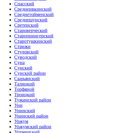
Спасский
Среднеивкинский
Среднетойменский
Среднешунский
Сретенский
Староверческий
Старопинигерский
Старотушкинский
Стрижи
Стуловский
Суводский
Суна
Сунский
Сунский район
Сырьянский
Талицкий
Торфяной
Троицкий
Тужинский район
Уни
Унинский
Унинский район
Уржум
Уржумский район
Уртминский