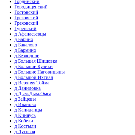
Гординский
Городищенский
Гостовский
Грековский
Греховский
Гуренский
д Афанасьевцы
д Бабино
д Бакалово
д Бармино
д Безводное
д Большая Шишовка
д Большие Кулики
д Большие Наговицыны
д Большой Ихтиал
д Верхняя Тойма
д Даниловка
д Дым-Дым-Омга
д Зайцевы
д Иваново
д Капиданцы
д Киняусь
д Кобели
д Костыли
д Луговая