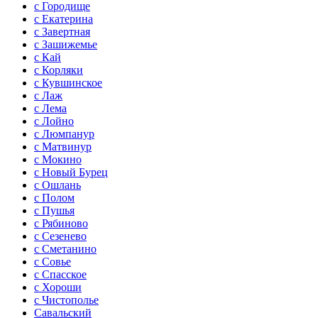
с Городище
с Екатерина
с Завертная
с Зашижемье
с Кай
с Корляки
с Кувшинское
с Лаж
с Лема
с Лойно
с Люмпанур
с Матвинур
с Мокино
с Новый Бурец
с Ошлань
с Полом
с Пушья
с Рябиново
с Сезенево
с Сметанино
с Совье
с Спасское
с Хороши
с Чистополье
Савальский