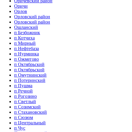
Оричевский район
Оричи
Орлов
Орловский район
Орловский район
Ошланский
п Безбожник
п Котчиха
п Мирный
п Нефтебаза
п Нурминка
п Ожмегово
п Октябрьский
п Октябрьский
п Омутнинский
п Потеринский
п Пушма
п Речной
п Рогозино
п Светлый
п Созимский
п Стахановский
п Сюзюм
п Центральный
п Чус