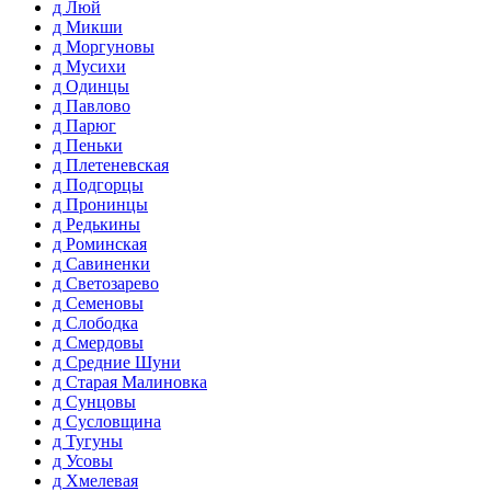
д Люй
д Микши
д Моргуновы
д Мусихи
д Одинцы
д Павлово
д Парюг
д Пеньки
д Плетеневская
д Подгорцы
д Пронинцы
д Редькины
д Роминская
д Савиненки
д Светозарево
д Семеновы
д Слободка
д Смердовы
д Средние Шуни
д Старая Малиновка
д Сунцовы
д Сусловщина
д Тугуны
д Усовы
д Хмелевая