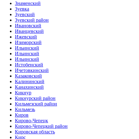
Знаменский
Зуевка
Зуевский
Зуевский район
Ивановский
Иванцевский
Ижевский
Изиморский
Ильинский
Ильинский
Ильинский
Истобенский
Ичетовкинский
Казаковский
Калининский
Канахинский
Кикнур
Кикнурский район
Кильмезский район
Кильмезь
Киров
Кирово-Чепецк
Кирово-Чепецкий район
Кировская область
Кирс