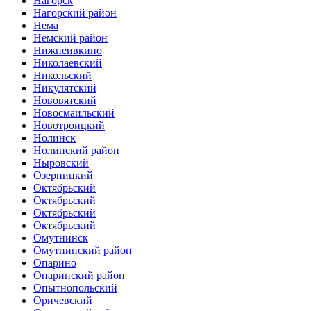
Нагорск
Нагорский район
Нема
Немский район
Нижнеивкино
Николаевский
Никольский
Никулятский
Нововятский
Новосмаильский
Новотроицкий
Нолинск
Нолинский район
Ныровский
Озерницкий
Октябрьский
Октябрьский
Октябрьский
Октябрьский
Омутнинск
Омутнинский район
Опарино
Опаринский район
Опытнопольский
Оричевский