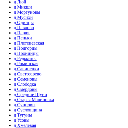
д Люй
д Микши
д Моргуновы
д Мусихи
д Одинцы
д Павлово
д Парюг
д Пеньки
д Плетеневская
д Подгорцы
д Пронинцы
д Редькины
д Роминская
д Савиненки
д Светозарево
д Семеновы
д Слободка
д Смердовы
д Средние Шуни
д Старая Малиновка
д Сунцовы
д Сусловщина
д Тугуны
д Усовы
д Хмелевая