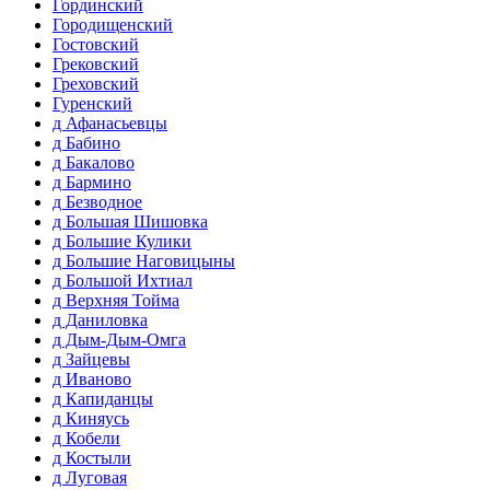
Гординский
Городищенский
Гостовский
Грековский
Греховский
Гуренский
д Афанасьевцы
д Бабино
д Бакалово
д Бармино
д Безводное
д Большая Шишовка
д Большие Кулики
д Большие Наговицыны
д Большой Ихтиал
д Верхняя Тойма
д Даниловка
д Дым-Дым-Омга
д Зайцевы
д Иваново
д Капиданцы
д Киняусь
д Кобели
д Костыли
д Луговая