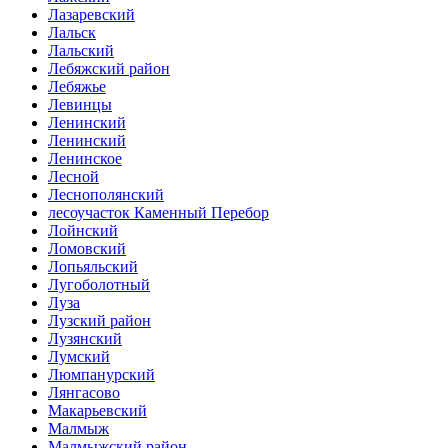
Лазаревский
Лальск
Лальский
Лебяжский район
Лебяжье
Левинцы
Ленинский
Ленинский
Ленинское
Лесной
Леснополянский
лесоучасток Каменный Перебор
Лойнский
Ломовский
Лопьяльский
Лугоболотный
Луза
Лузский район
Лузянский
Лумский
Люмпанурский
Лянгасово
Макарьевский
Малмыж
Малмыжский район