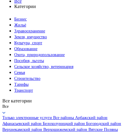
Все
Категории
Бизнес
Жильё
Здравоохранение
Земля, имущество
Культура, спорт
Образование
Охота, природопользование
Пособия, льготы
Сельское хозяйство, ветеринария
Семья
Строительство
Тарифы
Транспорт
Все категории
Все
Только электронные услуги
Все районы
Арбажский район
Афанасьевский район
Белохолуницкий район
Богородский район
Верхнекамский район
Верхошижемский район
Вятские Поляны