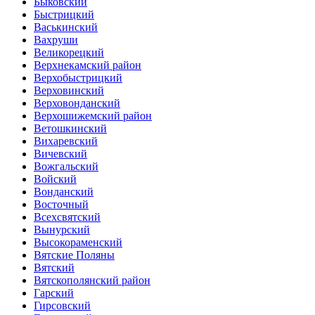
Быковский
Быстрицкий
Васькинский
Вахруши
Великорецкий
Верхнекамский район
Верхобыстрицкий
Верховинский
Верховонданский
Верхошижемский район
Ветошкинский
Вихаревский
Вичевский
Вожгальский
Войский
Вонданский
Восточный
Всехсвятский
Вынурский
Высокораменский
Вятские Поляны
Вятский
Вятскополянский район
Гарский
Гирсовский