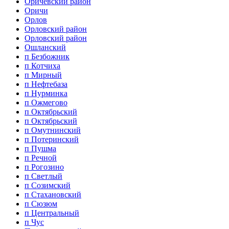
Оричевский район
Оричи
Орлов
Орловский район
Орловский район
Ошланский
п Безбожник
п Котчиха
п Мирный
п Нефтебаза
п Нурминка
п Ожмегово
п Октябрьский
п Октябрьский
п Омутнинский
п Потеринский
п Пушма
п Речной
п Рогозино
п Светлый
п Созимский
п Стахановский
п Сюзюм
п Центральный
п Чус