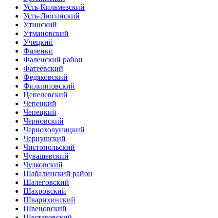
Усть-Кильмезский
Усть-Люгинский
Утинский
Утмановский
Учецкий
Фаленки
Фаленский район
Фатеевский
Федяковский
Филипповский
Цепелевский
Чепецкий
Чепецкий
Черновский
Чернохолуницкий
Чернушский
Чистопольский
Чувашевский
Чулковский
Шабалинский район
Шалеговский
Шахровский
Шварихинский
Швецовский
Шестаковский