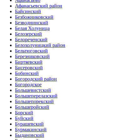
Афанасьево
Афанасьевский район
Байсинский
Безбожниковский
Безводнинский
Белая Холуница
Белозерский
Белореченский
Белохолуницкий район
Бельтюговский
Березниковский
Биртяевский
Бисеровский
Бобинский
Богородский район
Богородское
Большевистский
Большеперелазский
Большепорекский
Большеройский
Борский
Буйский
Бурашевский
Бурмакинский
Быдановский