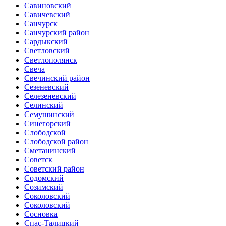
Савиновский
Савичевский
Санчурск
Санчурский район
Сардыкский
Светловский
Светлополянск
Свеча
Свечинский район
Сезеневский
Селезеневский
Селинский
Семушинский
Синегорский
Слободской
Слободской район
Сметанинский
Советск
Советский район
Содомский
Созимский
Соколовский
Соколовский
Сосновка
Спас-Талицкий