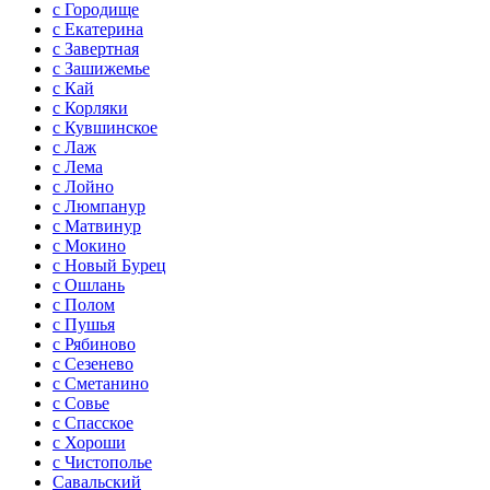
с Городище
с Екатерина
с Завертная
с Зашижемье
с Кай
с Корляки
с Кувшинское
с Лаж
с Лема
с Лойно
с Люмпанур
с Матвинур
с Мокино
с Новый Бурец
с Ошлань
с Полом
с Пушья
с Рябиново
с Сезенево
с Сметанино
с Совье
с Спасское
с Хороши
с Чистополье
Савальский