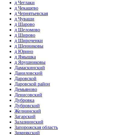
д Чеглаки
д Чекашево
д Чернятьевская
д Чуваши
д Шарово
д Шеломово
д Широво
д Широченки
д Щенниковы
д Юрино
д Ямышка
д Ярушниковы
Дамаскинский
Даниловский
Даровской
Даровской район
Демьяново
Денисовский
Дубровка
Дубровский
Желнинский
Загарский
Залазнинский
Запорожская область
Зимнякский