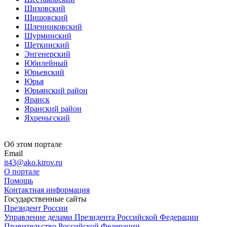
Шиховский
Шишовский
Шленниковский
Шурминский
Щеткинский
Энгенерский
Юбилейный
Юрьевский
Юрья
Юрьянский район
Яранск
Яранский район
Яхреньгский
Об этом портале
Email
it43@ako.kirov.ru
О портале
Помощь
Контактная информация
Государственные сайты
Президент России
Управление делами Президента Российской Федерации
Правительство Российской Федерации