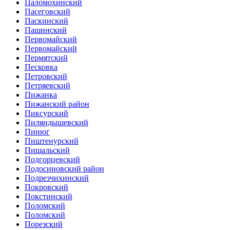
Паломохинский
Пасеговский
Паскинский
Пашинский
Первомайский
Первомайский
Пермятский
Песковка
Петровский
Петряевский
Пижанка
Пижанский район
Пиксурский
Пиляндышевский
Пинюг
Пиштенурский
Пищальский
Подгорцевский
Подосиновский район
Подрезчихинский
Покровский
Покстинский
Поломский
Поломский
Порезский