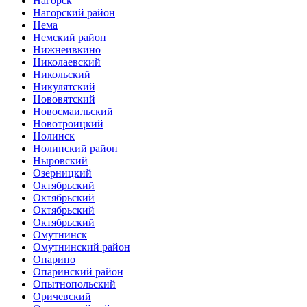
Нагорск
Нагорский район
Нема
Немский район
Нижнеивкино
Николаевский
Никольский
Никулятский
Нововятский
Новосмаильский
Новотроицкий
Нолинск
Нолинский район
Ныровский
Озерницкий
Октябрьский
Октябрьский
Октябрьский
Октябрьский
Омутнинск
Омутнинский район
Опарино
Опаринский район
Опытнопольский
Оричевский