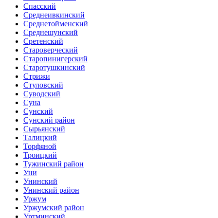
Спасский
Среднеивкинский
Среднетойменский
Среднешунский
Сретенский
Староверческий
Старопинигерский
Старотушкинский
Стрижи
Стуловский
Суводский
Суна
Сунский
Сунский район
Сырьянский
Талицкий
Торфяной
Троицкий
Тужинский район
Уни
Унинский
Унинский район
Уржум
Уржумский район
Уртминский