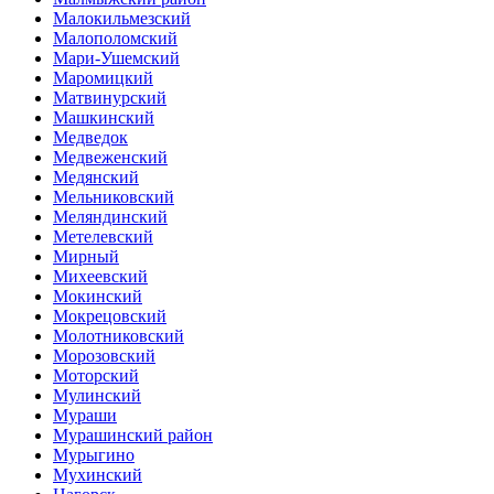
Малокильмезский
Малополомский
Мари-Ушемский
Маромицкий
Матвинурский
Машкинский
Медведок
Медвеженский
Медянский
Мельниковский
Меляндинский
Метелевский
Мирный
Михеевский
Мокинский
Мокрецовский
Молотниковский
Морозовский
Моторский
Мулинский
Мураши
Мурашинский район
Мурыгино
Мухинский