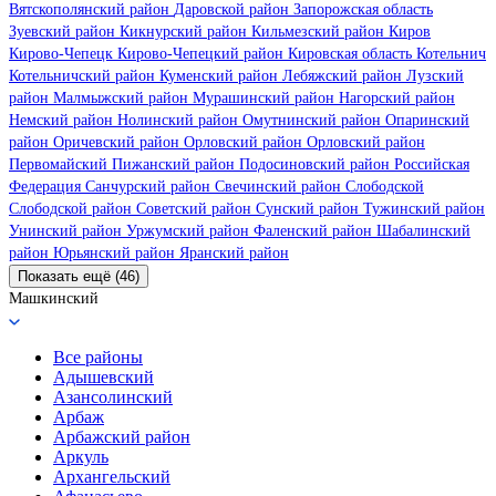
Вятскополянский район
Даровской район
Запорожская область
Зуевский район
Кикнурский район
Кильмезский район
Киров
Кирово-Чепецк
Кирово-Чепецкий район
Кировская область
Котельнич
Котельничский район
Куменский район
Лебяжский район
Лузский
район
Малмыжский район
Мурашинский район
Нагорский район
Немский район
Нолинский район
Омутнинский район
Опаринский
район
Оричевский район
Орловский район
Орловский район
Первомайский
Пижанский район
Подосиновский район
Российская
Федерация
Санчурский район
Свечинский район
Слободской
Слободской район
Советский район
Сунский район
Тужинский район
Унинский район
Уржумский район
Фаленский район
Шабалинский
район
Юрьянский район
Яранский район
Показать ещё (46)
Машкинский
Все районы
Адышевский
Азансолинский
Арбаж
Арбажский район
Аркуль
Архангельский