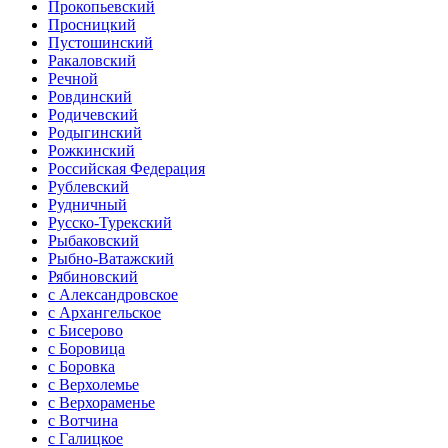
Прокопьевский
Просницкий
Пустошинский
Ракаловский
Речной
Ровдинский
Родичевский
Родыгинский
Рожкинский
Российская Федерация
Рублевский
Рудничный
Русско-Турекский
Рыбаковский
Рыбно-Ватажский
Рябиновский
с Александровское
с Архангельское
с Бисерово
с Боровица
с Боровка
с Верхолемье
с Верхораменье
с Вотчина
с Галицкое