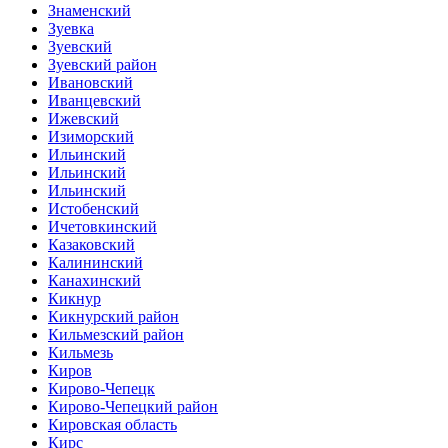
Знаменский
Зуевка
Зуевский
Зуевский район
Ивановский
Иванцевский
Ижевский
Изиморский
Ильинский
Ильинский
Ильинский
Истобенский
Ичетовкинский
Казаковский
Калининский
Канахинский
Кикнур
Кикнурский район
Кильмезский район
Кильмезь
Киров
Кирово-Чепецк
Кирово-Чепецкий район
Кировская область
Кирс