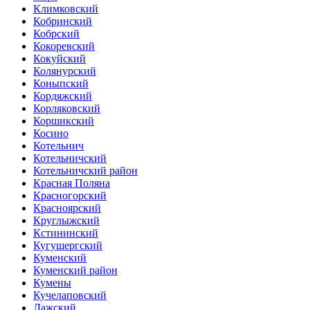
Климковский
Кобринский
Кобрский
Кокоревский
Кокуйский
Колянурский
Коныпский
Кордяжский
Корляковский
Коршикский
Косино
Котельнич
Котельничский
Котельничский район
Красная Поляна
Красногорский
Красноярский
Круглыжский
Кстининский
Кугушергский
Куменский
Куменский район
Кумены
Кучелаповский
Лажский