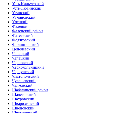
Усть-Кильмезский
Усть-Люгинский
Утинский
Утмановский
Учецкий
Фаленки
Фаленский район
Фатеевский
Федяковский
Филипповский
Цепелевский
Чепецкий
Чепецкий
Черновский
Чернохолуницкий
Чернушский
Чистопольский
Чувашевский
Чулковский
Шабалинский район
Шалеговский
Шахровский
Шварихинский
Швецовский
Шестаковский