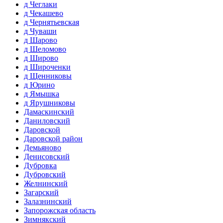
д Чеглаки
д Чекашево
д Чернятьевская
д Чуваши
д Шарово
д Шеломово
д Широво
д Широченки
д Щенниковы
д Юрино
д Ямышка
д Ярушниковы
Дамаскинский
Даниловский
Даровской
Даровской район
Демьяново
Денисовский
Дубровка
Дубровский
Желнинский
Загарский
Залазнинский
Запорожская область
Зимнякский