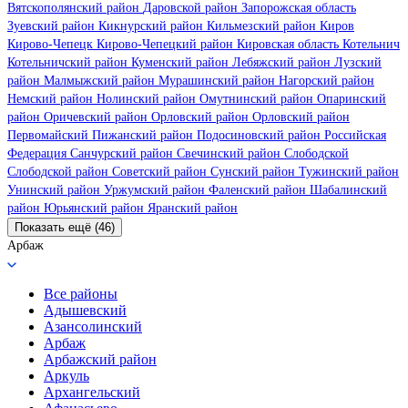
Вятскополянский район
Даровской район
Запорожская область
Зуевский район
Кикнурский район
Кильмезский район
Киров
Кирово-Чепецк
Кирово-Чепецкий район
Кировская область
Котельнич
Котельничский район
Куменский район
Лебяжский район
Лузский
район
Малмыжский район
Мурашинский район
Нагорский район
Немский район
Нолинский район
Омутнинский район
Опаринский
район
Оричевский район
Орловский район
Орловский район
Первомайский
Пижанский район
Подосиновский район
Российская
Федерация
Санчурский район
Свечинский район
Слободской
Слободской район
Советский район
Сунский район
Тужинский район
Унинский район
Уржумский район
Фаленский район
Шабалинский
район
Юрьянский район
Яранский район
Показать ещё (46)
Арбаж
Все районы
Адышевский
Азансолинский
Арбаж
Арбажский район
Аркуль
Архангельский