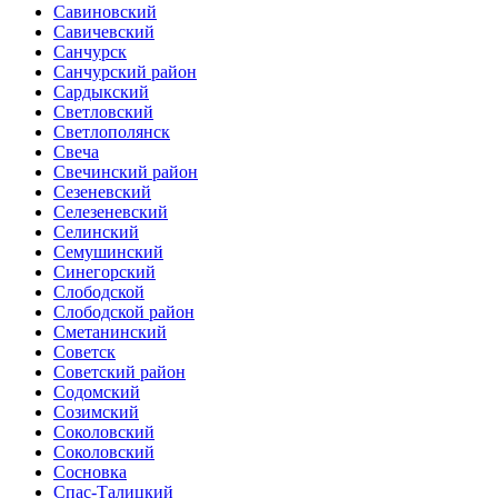
Савиновский
Савичевский
Санчурск
Санчурский район
Сардыкский
Светловский
Светлополянск
Свеча
Свечинский район
Сезеневский
Селезеневский
Селинский
Семушинский
Синегорский
Слободской
Слободской район
Сметанинский
Советск
Советский район
Содомский
Созимский
Соколовский
Соколовский
Сосновка
Спас-Талицкий