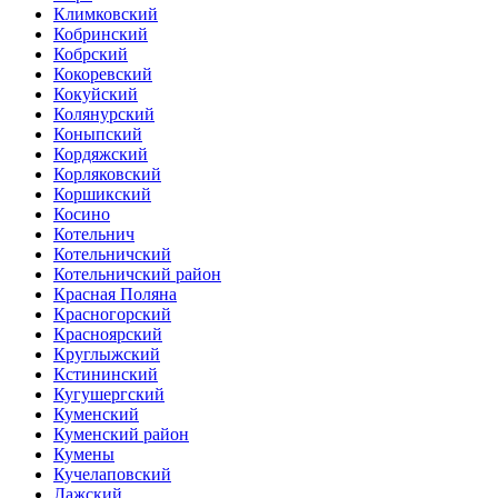
Климковский
Кобринский
Кобрский
Кокоревский
Кокуйский
Колянурский
Коныпский
Кордяжский
Корляковский
Коршикский
Косино
Котельнич
Котельничский
Котельничский район
Красная Поляна
Красногорский
Красноярский
Круглыжский
Кстининский
Кугушергский
Куменский
Куменский район
Кумены
Кучелаповский
Лажский