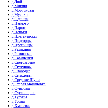
д Люй
д Микши
д Моргуновы
д Мусихи
д Одинцы
д Павлово
д Парюг
д Пеньки
д Плетеневская
д Подгорцы
д Пронинцы
д Редькины
д Роминская
д Савиненки
д Светозарево
д Семеновы
д Слободка
д Смердовы
д Средние Шуни
д Старая Малиновка
д Сунцовы
д Сусловщина
д Тугуны
д Усовы
д Хмелевая