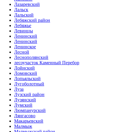
Лазаревский
Лальск
Лальский
Лебяжский район
Лебяжье
Левинцы
Ленинский
Ленинский
Ленинское
Лесной
Леснополянский
лесоучасток Каменный Перебор
Лойнский
Ломовский
Лопьяльский
Лугоболотный
Луза
Лузский район
Лузянский
Лумский
Люмпанурский
Лянгасово
Макарьевский
Малмыж
Малмыжский район