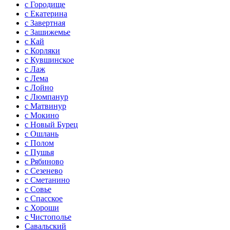
с Городище
с Екатерина
с Завертная
с Зашижемье
с Кай
с Корляки
с Кувшинское
с Лаж
с Лема
с Лойно
с Люмпанур
с Матвинур
с Мокино
с Новый Бурец
с Ошлань
с Полом
с Пушья
с Рябиново
с Сезенево
с Сметанино
с Совье
с Спасское
с Хороши
с Чистополье
Савальский