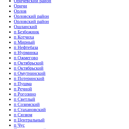
Оричевский район
Оричи
Орлов
Орловский район
Орловский район
Ошланский
п Безбожник
п Котчиха
п Мирный
п Нефтебаза
п Нурминка
п Ожмегово
п Октябрьский
п Октябрьский
п Омутнинский
п Потеринский
п Пушма
п Речной
п Рогозино
п Светлый
п Созимский
п Стахановский
п Сюзюм
п Центральный
п Чус