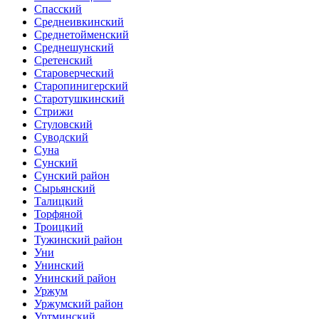
Спасский
Среднеивкинский
Среднетойменский
Среднешунский
Сретенский
Староверческий
Старопинигерский
Старотушкинский
Стрижи
Стуловский
Суводский
Суна
Сунский
Сунский район
Сырьянский
Талицкий
Торфяной
Троицкий
Тужинский район
Уни
Унинский
Унинский район
Уржум
Уржумский район
Уртминский