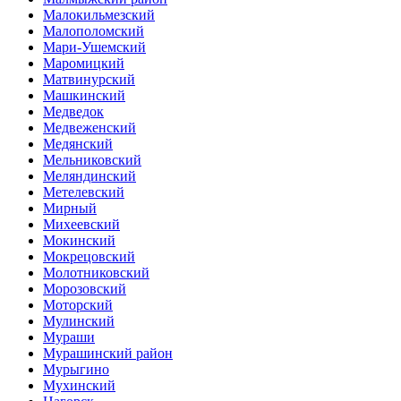
Малокильмезский
Малополомский
Мари-Ушемский
Маромицкий
Матвинурский
Машкинский
Медведок
Медвеженский
Медянский
Мельниковский
Меляндинский
Метелевский
Мирный
Михеевский
Мокинский
Мокрецовский
Молотниковский
Морозовский
Моторский
Мулинский
Мураши
Мурашинский район
Мурыгино
Мухинский