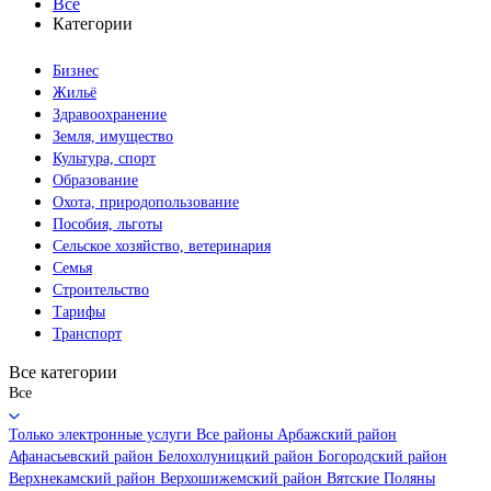
Все
Категории
Бизнес
Жильё
Здравоохранение
Земля, имущество
Культура, спорт
Образование
Охота, природопользование
Пособия, льготы
Сельское хозяйство, ветеринария
Семья
Строительство
Тарифы
Транспорт
Все категории
Все
Только электронные услуги
Все районы
Арбажский район
Афанасьевский район
Белохолуницкий район
Богородский район
Верхнекамский район
Верхошижемский район
Вятские Поляны