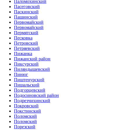
Паломохинский
Пасеговский
Паскинский
Пашинский
Первомайский
Первомайский
Пермятский
Песковка
Петровский
Петряевский
Пижанка
Пижанский район
Пиксурский
Пиляндышевский
Пинюг
Пиштенурский
Пищальский
Подгорцевский
Подосиновский район
Подрезчихинский
Покровский
Покстинский
Поломский
Поломский
Порезский