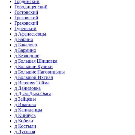
Гординский
Городищенский
Гостовский
Грековский
Греховский
Гуренский
д Афанасьевцы
д Бабино
д Бакалово
д Бармино
д Безводное
д Большая Шишовка
д Большие Кулики
д Большие Наговицыны
д Большой Ихтиал
д Верхняя Тойма
д Даниловка
д Дым-Дым-Омга
д Зайцевы
д Иваново
д Капиданцы
д Киняусь
д Кобели
д Костыли
д Луговая