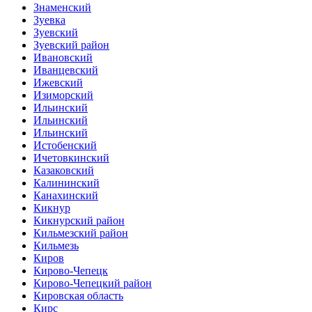
Знаменский
Зуевка
Зуевский
Зуевский район
Ивановский
Иванцевский
Ижевский
Изиморский
Ильинский
Ильинский
Ильинский
Истобенский
Ичетовкинский
Казаковский
Калининский
Канахинский
Кикнур
Кикнурский район
Кильмезский район
Кильмезь
Киров
Кирово-Чепецк
Кирово-Чепецкий район
Кировская область
Кирс