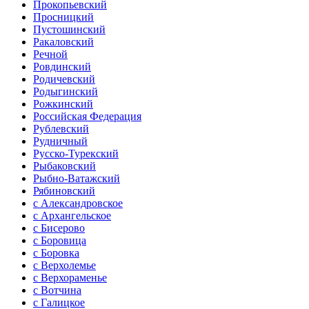
Прокопьевский
Просницкий
Пустошинский
Ракаловский
Речной
Ровдинский
Родичевский
Родыгинский
Рожкинский
Российская Федерация
Рублевский
Рудничный
Русско-Турекский
Рыбаковский
Рыбно-Ватажский
Рябиновский
с Александровское
с Архангельское
с Бисерово
с Боровица
с Боровка
с Верхолемье
с Верхораменье
с Вотчина
с Галицкое