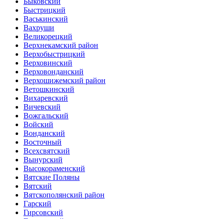
Быковский
Быстрицкий
Васькинский
Вахруши
Великорецкий
Верхнекамский район
Верхобыстрицкий
Верховинский
Верховонданский
Верхошижемский район
Ветошкинский
Вихаревский
Вичевский
Вожгальский
Войский
Вонданский
Восточный
Всехсвятский
Вынурский
Высокораменский
Вятские Поляны
Вятский
Вятскополянский район
Гарский
Гирсовский