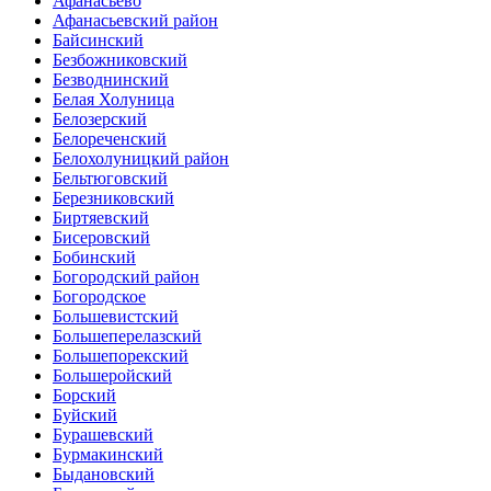
Афанасьево
Афанасьевский район
Байсинский
Безбожниковский
Безводнинский
Белая Холуница
Белозерский
Белореченский
Белохолуницкий район
Бельтюговский
Березниковский
Биртяевский
Бисеровский
Бобинский
Богородский район
Богородское
Большевистский
Большеперелазский
Большепорекский
Большеройский
Борский
Буйский
Бурашевский
Бурмакинский
Быдановский