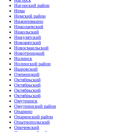
Нагорск
Нагорский район
Нема
Немский район
Нижнеивкино
Николаевский
Никольский
Никулятский
Нововятский
Новосмаильский
Новотроицкий
Нолинск
Нолинский район
Ныровский
Озерницкий
Октябрьский
Октябрьский
Октябрьский
Октябрьский
Омутнинск
Омутнинский район
Опарино
Опаринский район
Опытнопольский
Оричевский