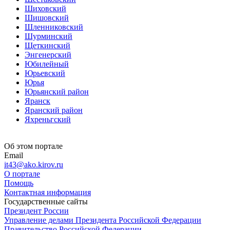
Шиховский
Шишовский
Шленниковский
Шурминский
Щеткинский
Энгенерский
Юбилейный
Юрьевский
Юрья
Юрьянский район
Яранск
Яранский район
Яхреньгский
Об этом портале
Email
it43@ako.kirov.ru
О портале
Помощь
Контактная информация
Государственные сайты
Президент России
Управление делами Президента Российской Федерации
Правительство Российской Федерации