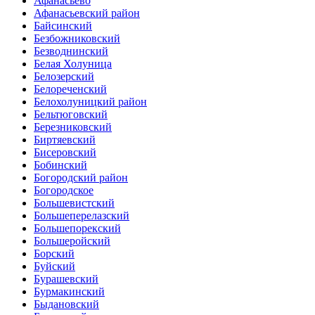
Афанасьево
Афанасьевский район
Байсинский
Безбожниковский
Безводнинский
Белая Холуница
Белозерский
Белореченский
Белохолуницкий район
Бельтюговский
Березниковский
Биртяевский
Бисеровский
Бобинский
Богородский район
Богородское
Большевистский
Большеперелазский
Большепорекский
Большеройский
Борский
Буйский
Бурашевский
Бурмакинский
Быдановский