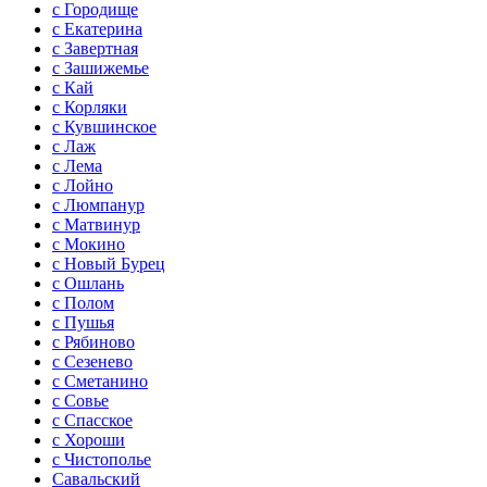
с Городище
с Екатерина
с Завертная
с Зашижемье
с Кай
с Корляки
с Кувшинское
с Лаж
с Лема
с Лойно
с Люмпанур
с Матвинур
с Мокино
с Новый Бурец
с Ошлань
с Полом
с Пушья
с Рябиново
с Сезенево
с Сметанино
с Совье
с Спасское
с Хороши
с Чистополье
Савальский