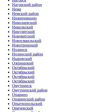
Нагорск
Нагорский район
Нема
Немский район
Нижнеивкино
Николаевский
Никольский
Никулятский
Нововятский
Новосмаильский
Новотроицкий
Нолинск
Нолинский район
Ныровский
Озерницкий
Октябрьский
Октябрьский
Октябрьский
Октябрьский
Омутнинск
Омутнинский район
Опарино
Опаринский район
Опытнопольский
Оричевский