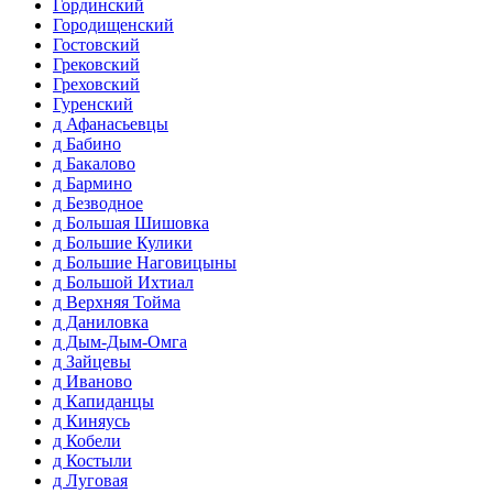
Гординский
Городищенский
Гостовский
Грековский
Греховский
Гуренский
д Афанасьевцы
д Бабино
д Бакалово
д Бармино
д Безводное
д Большая Шишовка
д Большие Кулики
д Большие Наговицыны
д Большой Ихтиал
д Верхняя Тойма
д Даниловка
д Дым-Дым-Омга
д Зайцевы
д Иваново
д Капиданцы
д Киняусь
д Кобели
д Костыли
д Луговая