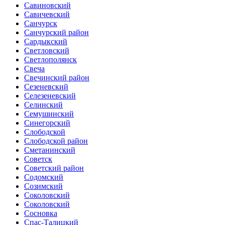
Савиновский
Савичевский
Санчурск
Санчурский район
Сардыкский
Светловский
Светлополянск
Свеча
Свечинский район
Сезеневский
Селезеневский
Селинский
Семушинский
Синегорский
Слободской
Слободской район
Сметанинский
Советск
Советский район
Содомский
Созимский
Соколовский
Соколовский
Сосновка
Спас-Талицкий