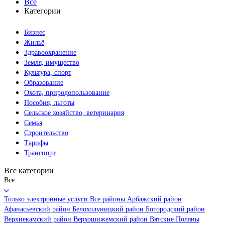
Все
Категории
Бизнес
Жильё
Здравоохранение
Земля, имущество
Культура, спорт
Образование
Охота, природопользование
Пособия, льготы
Сельское хозяйство, ветеринария
Семья
Строительство
Тарифы
Транспорт
Все категории
Все
Только электронные услуги
Все районы
Арбажский район
Афанасьевский район
Белохолуницкий район
Богородский район
Верхнекамский район
Верхошижемский район
Вятские Поляны