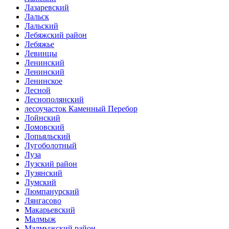
Лазаревский
Лальск
Лальский
Лебяжский район
Лебяжье
Левинцы
Ленинский
Ленинский
Ленинское
Лесной
Леснополянский
лесоучасток Каменный Перебор
Лойнский
Ломовский
Лопьяльский
Лугоболотный
Луза
Лузский район
Лузянский
Лумский
Люмпанурский
Лянгасово
Макарьевский
Малмыж
Малмыжский район