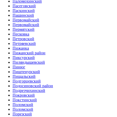
Паломохинский
Пасеговский
Паскинский
Пашинский
Первомайский
Первомайский
Пермятский
Песковка
Петровский
Петряевский
Пижанка
Пижанский район
Пиксурский
Пиляндышевский
Пинюг
Пиштенурский
Пищальский
Подгорцевский
Подосиновский район
Подрезчихинский
Покровский
Покстинский
Поломский
Поломский
Порезский