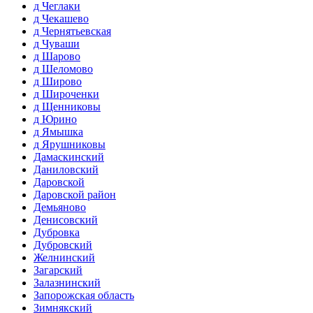
д Чеглаки
д Чекашево
д Чернятьевская
д Чуваши
д Шарово
д Шеломово
д Широво
д Широченки
д Щенниковы
д Юрино
д Ямышка
д Ярушниковы
Дамаскинский
Даниловский
Даровской
Даровской район
Демьяново
Денисовский
Дубровка
Дубровский
Желнинский
Загарский
Залазнинский
Запорожская область
Зимнякский