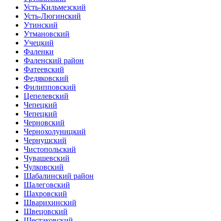
Усть-Кильмезский
Усть-Люгинский
Утинский
Утмановский
Учецкий
Фаленки
Фаленский район
Фатеевский
Федяковский
Филипповский
Цепелевский
Чепецкий
Чепецкий
Черновский
Чернохолуницкий
Чернушский
Чистопольский
Чувашевский
Чулковский
Шабалинский район
Шалеговский
Шахровский
Шварихинский
Швецовский
Шестаковский