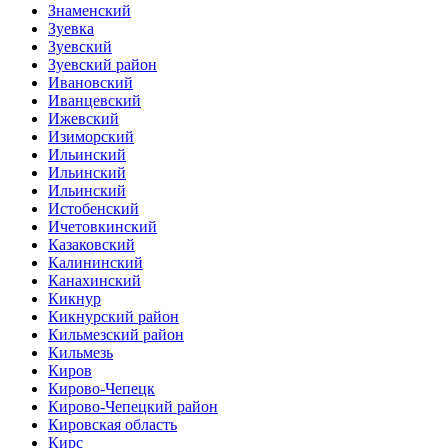
Знаменский
Зуевка
Зуевский
Зуевский район
Ивановский
Иванцевский
Ижевский
Изиморский
Ильинский
Ильинский
Ильинский
Истобенский
Ичетовкинский
Казаковский
Калининский
Канахинский
Кикнур
Кикнурский район
Кильмезский район
Кильмезь
Киров
Кирово-Чепецк
Кирово-Чепецкий район
Кировская область
Кирс