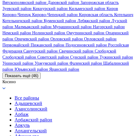
Вятскополянский район
Даровской район
Запорожская область
Зуевский район
Кикнурский район
Кильмезский район
Киров
Кирово-Чепецк
Кирово-Чепецкий район
Кировская область
Котельнич
Котельничский район
Куменский район
Лебяжский район
Лузский
район
Малмыжский район
Мурашинский район
Нагорский район
Немский район
Нолинский район
Омутнинский район
Опаринский
район
Оричевский район
Орловский район
Орловский район
Первомайский
Пижанский район
Подосиновский район
Российская
Федерация
Санчурский район
Свечинский район
Слободской
Слободской район
Советский район
Сунский район
Тужинский район
Унинский район
Уржумский район
Фаленский район
Шабалинский
район
Юрьянский район
Яранский район
Показать ещё (46)
Косино
Все районы
Адышевский
Азансолинский
Арбаж
Арбажский район
Аркуль
Архангельский