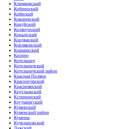
Климковский
Кобринский
Кобрский
Кокоревский
Кокуйский
Колянурский
Коныпский
Кордяжский
Корляковский
Коршикский
Косино
Котельнич
Котельничский
Котельничский район
Красная Поляна
Красногорский
Красноярский
Круглыжский
Кстининский
Кугушергский
Куменский
Куменский район
Кумены
Кучелаповский
Лажский