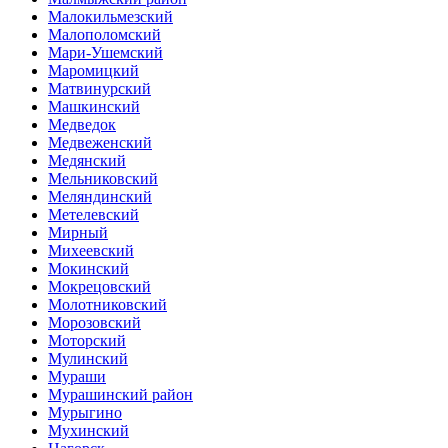
Малокильмезский
Малополомский
Мари-Ушемский
Маромицкий
Матвинурский
Машкинский
Медведок
Медвеженский
Медянский
Мельниковский
Меляндинский
Метелевский
Мирный
Михеевский
Мокинский
Мокрецовский
Молотниковский
Морозовский
Моторский
Мулинский
Мураши
Мурашинский район
Мурыгино
Мухинский