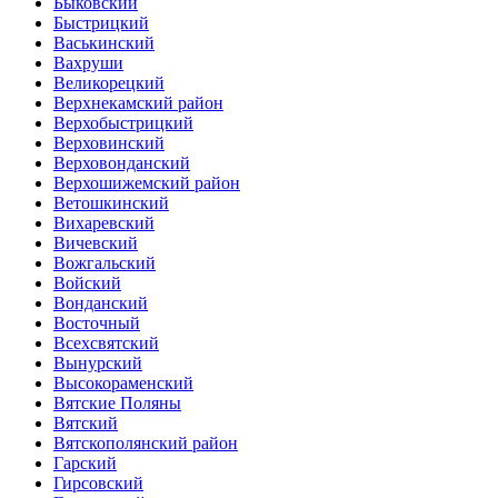
Быковский
Быстрицкий
Васькинский
Вахруши
Великорецкий
Верхнекамский район
Верхобыстрицкий
Верховинский
Верховонданский
Верхошижемский район
Ветошкинский
Вихаревский
Вичевский
Вожгальский
Войский
Вонданский
Восточный
Всехсвятский
Вынурский
Высокораменский
Вятские Поляны
Вятский
Вятскополянский район
Гарский
Гирсовский