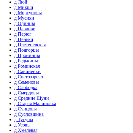
д Люй
д Микши
д Моргуновы
д Мусихи
д Одинцы
д Павлово
д Парюг
д Пеньки
д Плетеневская
д Подгорцы
д Пронинцы
д Редькины
д Роминская
д Савиненки
д Светозарево
д Семеновы
д Слободка
д Смердовы
д Средние Шуни
д Старая Малиновка
д Сунцовы
д Сусловщина
д Тугуны
д Усовы
д Хмелевая