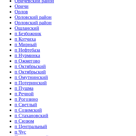
Оричевский район
Оричи
Орлов
Орловский район
Орловский район
Ошланский
п Безбожник
п Котчиха
п Мирный
п Нефтебаза
п Нурминка
п Ожмегово
п Октябрьский
п Октябрьский
п Омутнинский
п Потеринский
п Пушма
п Речной
п Рогозино
п Светлый
п Созимский
п Стахановский
п Сюзюм
п Центральный
п Чус