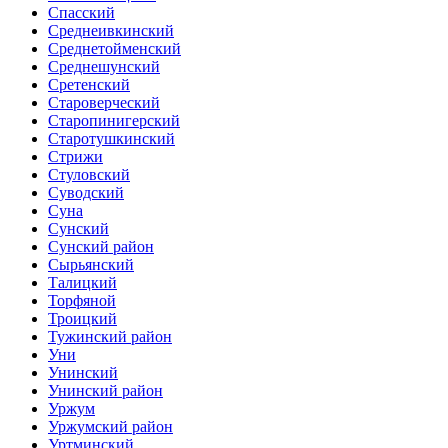
Спасский
Среднеивкинский
Среднетойменский
Среднешунский
Сретенский
Староверческий
Старопинигерский
Старотушкинский
Стрижи
Стуловский
Суводский
Суна
Сунский
Сунский район
Сырьянский
Талицкий
Торфяной
Троицкий
Тужинский район
Уни
Унинский
Унинский район
Уржум
Уржумский район
Уртминский