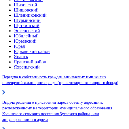
Шиховский
Шишовский
Шленниковский
Шурминский
Щеткинский
Энгенерский
Юбилейный
Юрьевский
Юрья
Юрьянский район
Яранск
Яранский район
Яхреньгский
Передача в собственность граждан занимаемых ими жилых
помещений жилищного фонда (приватизация жилищного фонда)
Выдача решения о присвоении адреса объекту адресации,
расположенному на территории муниципального образования
Косинского сельского поселения Зуевского района, или
аннулировании его адреса