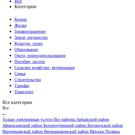
Все
Категории
Бизнес
Жильё
Здравоохранение
Земля, имущество
Культура, спорт
Образование
Охота, природопользование
Пособия, льготы
Сельское хозяйство, ветеринария
Семья
Строительство
Тарифы
Транспорт
Все категории
Все
Только электронные услуги
Все районы
Арбажский район
Афанасьевский район
Белохолуницкий район
Богородский район
Верхнекамский район
Верхошижемский район
Вятские Поляны