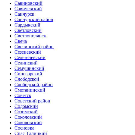
Савиновский
Савичевский
Санчурск
Санчурский район
Сардыкский
Светловский
Светлополянск
Свеча
Свечинский район
Сезеневский
Селезеневский
Селинский
Семушинский
Синегорский
Слободской
Слободской район
Сметанинский
Советск
Советский район
Содомский
Созимский
Соколовский
Соколовский
Сосновка
Спас-Талицкий