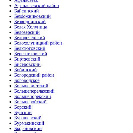
Афанасьево
Афанасьевский район
Байсинский
Безбожниковский
Безводнинский
Белая Холуница
Белозерский
Белореченский
Белохолуницкий район
Бельтюговский
Березниковский
Биртяевский
Бисеровский
Бобинский
Богородский район
Богородское
Большевистский
Большеперелазский
Большепорекский
Большеройский
Борский
Буйский
Бурашевский
Бурмакинский
Быдановский