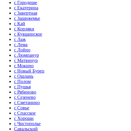
с Городище
с Екатерина
с Завертная
с Зашижемье
с Кай
с Корляки
с Кувшинское
с Лаж
с Лема
с Лойно
с Люмпанур
с Матвинур
с Мокино
с Новый Бурец
с Ошлань
с Полом
с Пушья
с Рябиново
с Сезенево
с Сметанино
с Совье
с Спасское
с Хороши
с Чистополье
Савальский