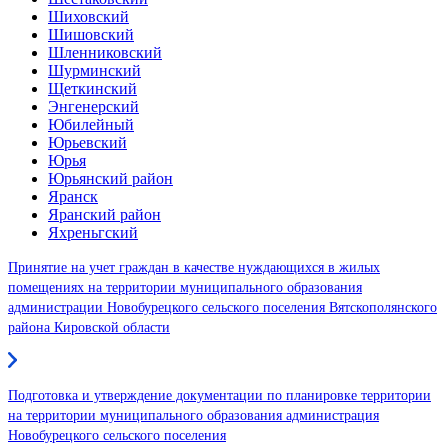
Шиховский
Шишовский
Шленниковский
Шурминский
Щеткинский
Энгенерский
Юбилейный
Юрьевский
Юрья
Юрьянский район
Яранск
Яранский район
Яхреньгский
Принятие на учет граждан в качестве нуждающихся в жилых
помещениях на территории муниципального образования
администрации Новобурецкого сельского поселения Вятскополянского
района Кировской области
Подготовка и утверждение документации по планировке территории
на территории муниципального образования администрация
Новобурецкого сельского поселения