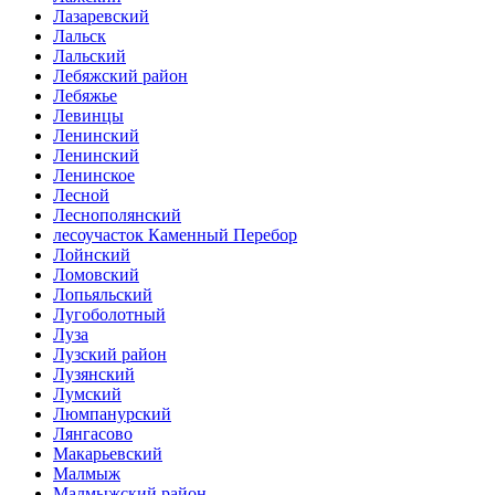
Лазаревский
Лальск
Лальский
Лебяжский район
Лебяжье
Левинцы
Ленинский
Ленинский
Ленинское
Лесной
Леснополянский
лесоучасток Каменный Перебор
Лойнский
Ломовский
Лопьяльский
Лугоболотный
Луза
Лузский район
Лузянский
Лумский
Люмпанурский
Лянгасово
Макарьевский
Малмыж
Малмыжский район