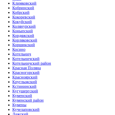
Климковский
Кобринский
Кобрский
Кокоревский
Кокуйский
Колянурский
Коныпский
Кордяжский
Корляковский
Коршикский
Косино
Котельнич
Котельничский
Котельничский район
Красная Поляна
Красногорский
Красноярский
Круглыжский
Кстининский
Кугушергский
Куменский
Куменский район
Кумены
Кучелаповский
Лажский