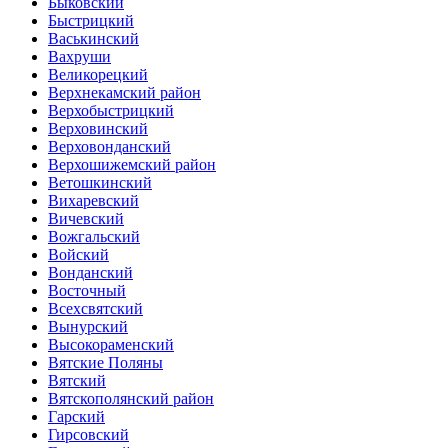
Быковский
Быстрицкий
Васькинский
Вахруши
Великорецкий
Верхнекамский район
Верхобыстрицкий
Верховинский
Верховонданский
Верхошижемский район
Ветошкинский
Вихаревский
Вичевский
Вожгальский
Войский
Вонданский
Восточный
Всехсвятский
Вынурский
Высокораменский
Вятские Поляны
Вятский
Вятскополянский район
Гарский
Гирсовский