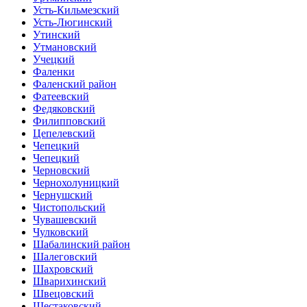
Усть-Кильмезский
Усть-Люгинский
Утинский
Утмановский
Учецкий
Фаленки
Фаленский район
Фатеевский
Федяковский
Филипповский
Цепелевский
Чепецкий
Чепецкий
Черновский
Чернохолуницкий
Чернушский
Чистопольский
Чувашевский
Чулковский
Шабалинский район
Шалеговский
Шахровский
Шварихинский
Швецовский
Шестаковский