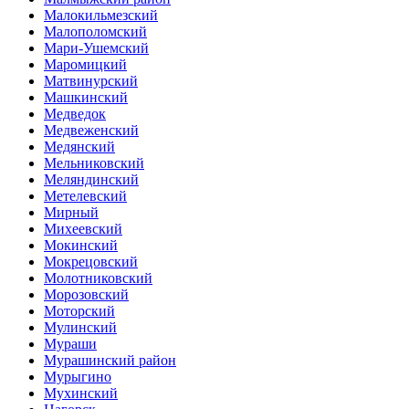
Малокильмезский
Малополомский
Мари-Ушемский
Маромицкий
Матвинурский
Машкинский
Медведок
Медвеженский
Медянский
Мельниковский
Меляндинский
Метелевский
Мирный
Михеевский
Мокинский
Мокрецовский
Молотниковский
Морозовский
Моторский
Мулинский
Мураши
Мурашинский район
Мурыгино
Мухинский