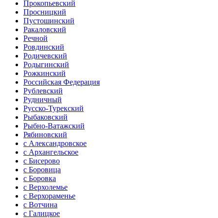
Прокопьевский
Просницкий
Пустошинский
Ракаловский
Речной
Ровдинский
Родичевский
Родыгинский
Рожкинский
Российская Федерация
Рублевский
Рудничный
Русско-Турекский
Рыбаковский
Рыбно-Ватажский
Рябиновский
с Александровское
с Архангельское
с Бисерово
с Боровица
с Боровка
с Верхолемье
с Верхораменье
с Вотчина
с Галицкое