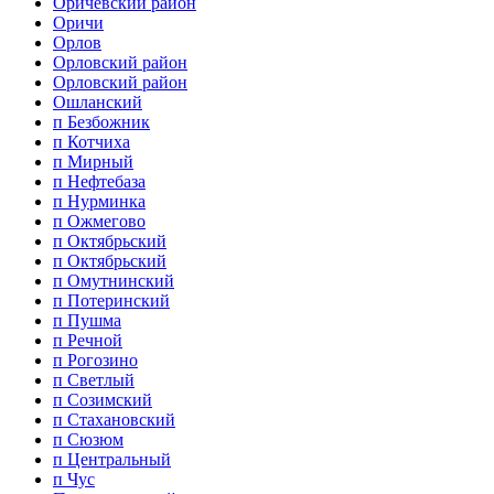
Оричевский район
Оричи
Орлов
Орловский район
Орловский район
Ошланский
п Безбожник
п Котчиха
п Мирный
п Нефтебаза
п Нурминка
п Ожмегово
п Октябрьский
п Октябрьский
п Омутнинский
п Потеринский
п Пушма
п Речной
п Рогозино
п Светлый
п Созимский
п Стахановский
п Сюзюм
п Центральный
п Чус