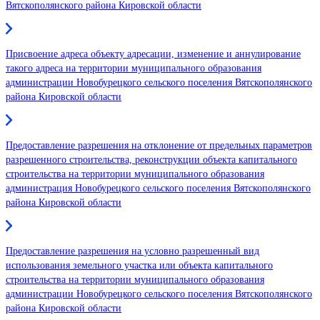
Вятскополянского района Кировской области
Присвоение адреса объекту адресации, изменение и аннулирование
такого адреса на территории муниципального образования
администрации Новобурецкого сельского поселения Вятскополянского
района Кировской области
Предоставление разрешения на отклонение от предельных параметров
разрешенного строительства, реконструкции объекта капитального
строительства на территории муниципального образования
администрация Новобурецкого сельского поселения Вятскополянского
района Кировской области
Предоставление разрешения на условно разрешенный вид
использования земельного участка или объекта капитального
строительства на территории муниципального образования
администрации Новобурецкого сельского поселения Вятскополянского
района Кировской области