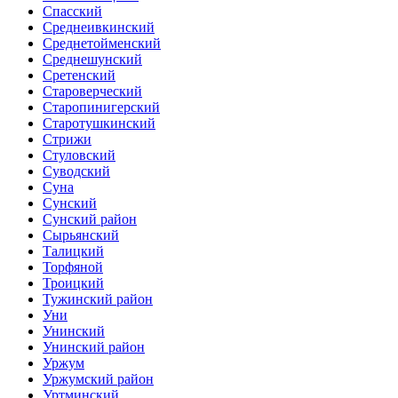
Спасский
Среднеивкинский
Среднетойменский
Среднешунский
Сретенский
Староверческий
Старопинигерский
Старотушкинский
Стрижи
Стуловский
Суводский
Суна
Сунский
Сунский район
Сырьянский
Талицкий
Торфяной
Троицкий
Тужинский район
Уни
Унинский
Унинский район
Уржум
Уржумский район
Уртминский