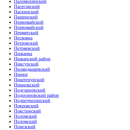
Паломохинский
Пасеговский
Паскинский
Пашинский
Первомайский
Первомайский
Пермятский
Песковка
Петровский
Петряевский
Пижанка
Пижанский район
Пиксурский
Пиляндышевский
Пинюг
Пиштенурский
Пищальский
Подгорцевский
Подосиновский район
Подрезчихинский
Покровский
Покстинский
Поломский
Поломский
Порезский