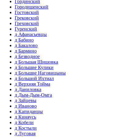
Гординский
Городищенский
Гостовский
Грековский
Греховский
Гуренский
д Афанасьевцы
д Бабино
д Бакалово
д Бармино
д Безводное
д Большая Шишовка
д Большие Кулики
д Большие Наговицыны
д Большой Ихтиал
д Верхняя Тойма
д Даниловка
д Дым-Дым-Омга
д Зайцевы
д Иваново
д Капиданцы
д Киняусь
д Кобели
д Костыли
д Луговая