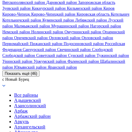
Вятскополянский район
Даровской район
Запорожская область
Зуевский район
Кикнурский район
Кильмезский район
Киров
Кирово-Чепецк
Кирово-Чепецкий район
Кировская область
Котельнич
Котельничский район
Куменский район
Лебяжский район
Лузский
район
Малмыжский район
Мурашинский район
Нагорский район
Немский район
Нолинский район
Омутнинский район
Опаринский
район
Оричевский район
Орловский район
Орловский район
Первомайский
Пижанский район
Подосиновский район
Российская
Федерация
Санчурский район
Свечинский район
Слободской
Слободской район
Советский район
Сунский район
Тужинский район
Унинский район
Уржумский район
Фаленский район
Шабалинский
район
Юрьянский район
Яранский район
Показать ещё (46)
с Новый Бурец
Все районы
Адышевский
Азансолинский
Арбаж
Арбажский район
Аркуль
Архангельский