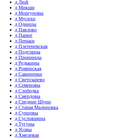
д Люй
д Микши
д Моргуновы
д Мусихи
д Одинцы
д Павлово
д Парюг
д Пеньки
д Плетеневская
д Подгорцы
д Пронинцы
д Редькины
д Роминская
д Савиненки
д Светозарево
д Семеновы
д Слободка
д Смердовы
д Средние Шуни
д Старая Малиновка
д Сунцовы
д Сусловщина
д Тугуны
д Усовы
д Хмелевая