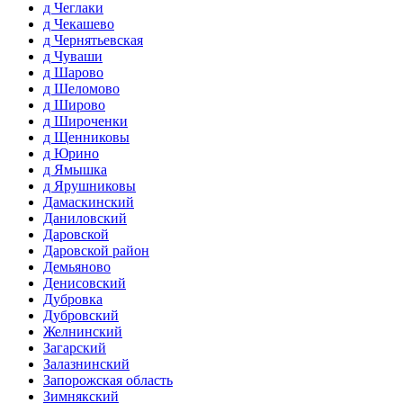
д Чеглаки
д Чекашево
д Чернятьевская
д Чуваши
д Шарово
д Шеломово
д Широво
д Широченки
д Щенниковы
д Юрино
д Ямышка
д Ярушниковы
Дамаскинский
Даниловский
Даровской
Даровской район
Демьяново
Денисовский
Дубровка
Дубровский
Желнинский
Загарский
Залазнинский
Запорожская область
Зимнякский