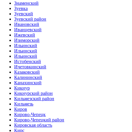
Знаменский
Зуевка
Зуевский
Зуевский район
Ивановский
Иванцевский
Ижевский
Изиморский
Ильинский
Ильинский
Ильинский
Истобенский
Ичетовкинский
Казаковский
Калининский
Канахинский
Кикнур
Кикнурский район
Кильмезский район
Кильмезь
Киров
Кирово-Чепецк
Кирово-Чепецкий район
Кировская область
Кирс