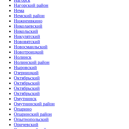
Нагорск
Нагорский район
Нема
Немский район
Нижнеивкино
Николаевский
Никольский
Никулятский
Нововятский
Новосмаильский
Новотроицкий
Нолинск
Нолинский район
Ныровский
Озерницкий
Октябрьский
Октябрьский
Октябрьский
Октябрьский
Омутнинск
Омутнинский район
Опарино
Опаринский район
Опытнопольский
Оричевский