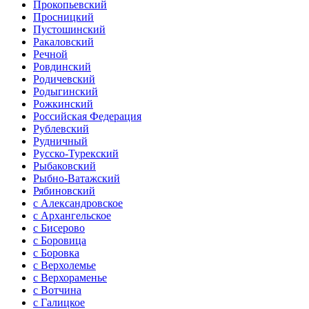
Прокопьевский
Просницкий
Пустошинский
Ракаловский
Речной
Ровдинский
Родичевский
Родыгинский
Рожкинский
Российская Федерация
Рублевский
Рудничный
Русско-Турекский
Рыбаковский
Рыбно-Ватажский
Рябиновский
с Александровское
с Архангельское
с Бисерово
с Боровица
с Боровка
с Верхолемье
с Верхораменье
с Вотчина
с Галицкое