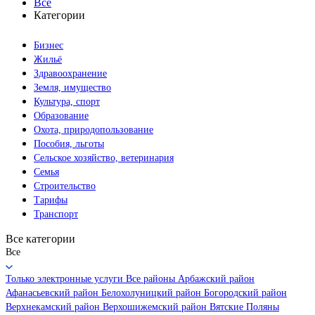
Все
Категории
Бизнес
Жильё
Здравоохранение
Земля, имущество
Культура, спорт
Образование
Охота, природопользование
Пособия, льготы
Сельское хозяйство, ветеринария
Семья
Строительство
Тарифы
Транспорт
Все категории
Все
Только электронные услуги
Все районы
Арбажский район
Афанасьевский район
Белохолуницкий район
Богородский район
Верхнекамский район
Верхошижемский район
Вятские Поляны