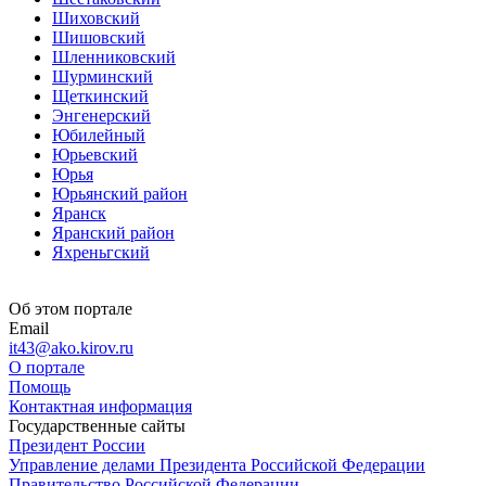
Шиховский
Шишовский
Шленниковский
Шурминский
Щеткинский
Энгенерский
Юбилейный
Юрьевский
Юрья
Юрьянский район
Яранск
Яранский район
Яхреньгский
Об этом портале
Email
it43@ako.kirov.ru
О портале
Помощь
Контактная информация
Государственные сайты
Президент России
Управление делами Президента Российской Федерации
Правительство Российской Федерации