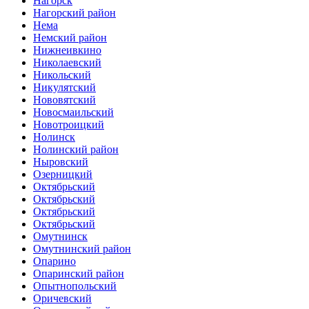
Нагорск
Нагорский район
Нема
Немский район
Нижнеивкино
Николаевский
Никольский
Никулятский
Нововятский
Новосмаильский
Новотроицкий
Нолинск
Нолинский район
Ныровский
Озерницкий
Октябрьский
Октябрьский
Октябрьский
Октябрьский
Омутнинск
Омутнинский район
Опарино
Опаринский район
Опытнопольский
Оричевский