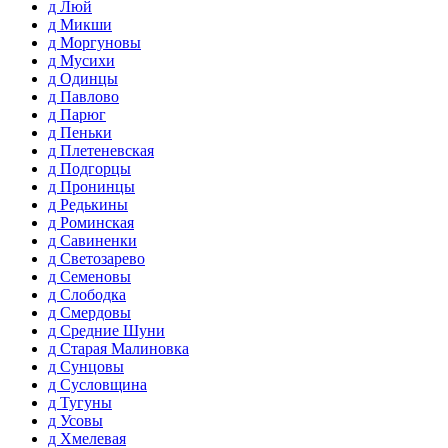
д Люй
д Микши
д Моргуновы
д Мусихи
д Одинцы
д Павлово
д Парюг
д Пеньки
д Плетеневская
д Подгорцы
д Пронинцы
д Редькины
д Роминская
д Савиненки
д Светозарево
д Семеновы
д Слободка
д Смердовы
д Средние Шуни
д Старая Малиновка
д Сунцовы
д Сусловщина
д Тугуны
д Усовы
д Хмелевая