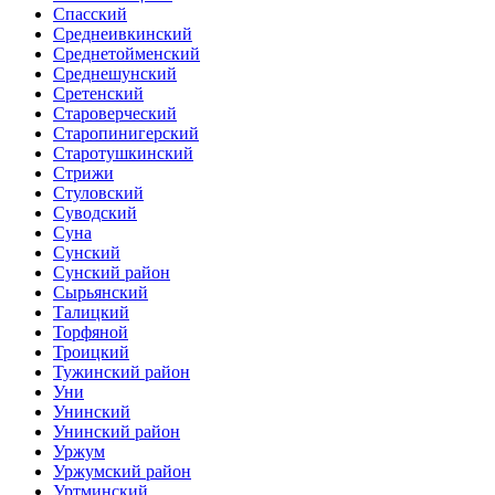
Спасский
Среднеивкинский
Среднетойменский
Среднешунский
Сретенский
Староверческий
Старопинигерский
Старотушкинский
Стрижи
Стуловский
Суводский
Суна
Сунский
Сунский район
Сырьянский
Талицкий
Торфяной
Троицкий
Тужинский район
Уни
Унинский
Унинский район
Уржум
Уржумский район
Уртминский