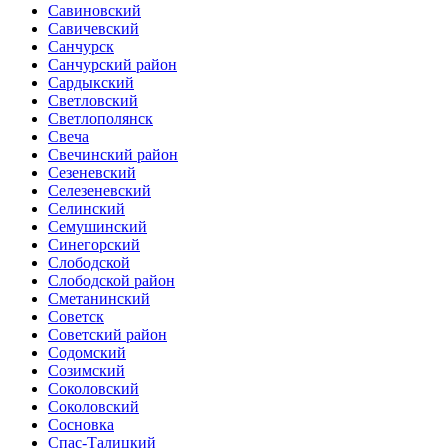
Савиновский
Савичевский
Санчурск
Санчурский район
Сардыкский
Светловский
Светлополянск
Свеча
Свечинский район
Сезеневский
Селезеневский
Селинский
Семушинский
Синегорский
Слободской
Слободской район
Сметанинский
Советск
Советский район
Содомский
Созимский
Соколовский
Соколовский
Сосновка
Спас-Талицкий