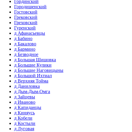
Гординский
Городищенский
Гостовский
Грековский
Греховский
Гуренский
д Афанасьевцы
д Бабино
д Бакалово
д Бармино
д Безводное
д Большая Шишовка
д Большие Кулики
д Большие Наговицыны
д Большой Ихтиал
д Верхняя Тойма
д Даниловка
д Дым-Дым-Омга
д Зайцевы
д Иваново
д Капиданцы
д Киняусь
д Кобели
д Костыли
д Луговая