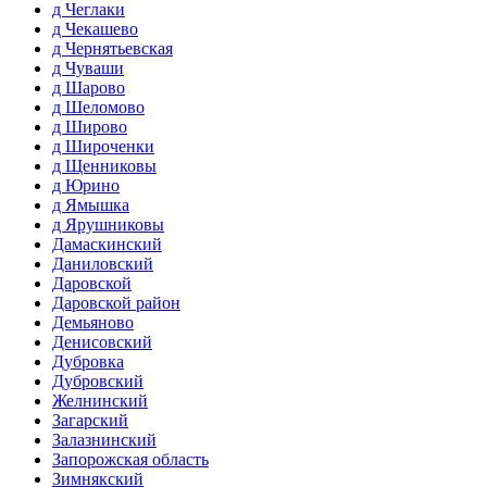
д Чеглаки
д Чекашево
д Чернятьевская
д Чуваши
д Шарово
д Шеломово
д Широво
д Широченки
д Щенниковы
д Юрино
д Ямышка
д Ярушниковы
Дамаскинский
Даниловский
Даровской
Даровской район
Демьяново
Денисовский
Дубровка
Дубровский
Желнинский
Загарский
Залазнинский
Запорожская область
Зимнякский