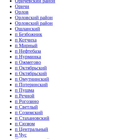
Оричевский район
Оричи
Орлов
Орловский район
Орловский район
Ошланский
п Безбожник
п Котчиха
п Мирный
п Нефтебаза
п Нурминка
п Ожмегово
п Октябрьский
п Октябрьский
п Омутнинский
п Потеринский
п Пушма
п Речной
п Рогозино
п Светлый
п Созимский
п Стахановский
п Сюзюм
п Центральный
п Чус