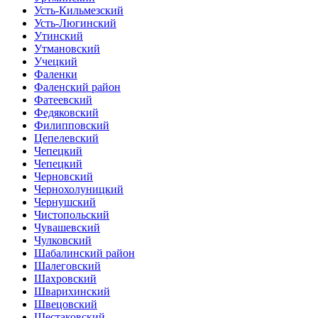
Усть-Кильмезский
Усть-Люгинский
Утинский
Утмановский
Учецкий
Фаленки
Фаленский район
Фатеевский
Федяковский
Филипповский
Цепелевский
Чепецкий
Чепецкий
Черновский
Чернохолуницкий
Чернушский
Чистопольский
Чувашевский
Чулковский
Шабалинский район
Шалеговский
Шахровский
Шварихинский
Швецовский
Шестаковский