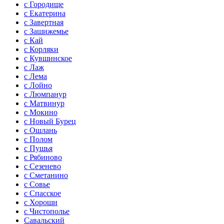
с Городище
с Екатерина
с Завертная
с Зашижемье
с Кай
с Корляки
с Кувшинское
с Лаж
с Лема
с Лойно
с Люмпанур
с Матвинур
с Мокино
с Новый Бурец
с Ошлань
с Полом
с Пушья
с Рябиново
с Сезенево
с Сметанино
с Совье
с Спасское
с Хороши
с Чистополье
Савальский