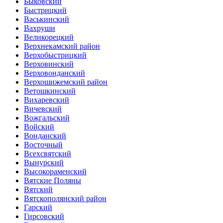
Быковский
Быстрицкий
Васькинский
Вахруши
Великорецкий
Верхнекамский район
Верхобыстрицкий
Верховинский
Верховонданский
Верхошижемский район
Ветошкинский
Вихаревский
Вичевский
Вожгальский
Войский
Вонданский
Восточный
Всехсвятский
Вынурский
Высокораменский
Вятские Поляны
Вятский
Вятскополянский район
Гарский
Гирсовский