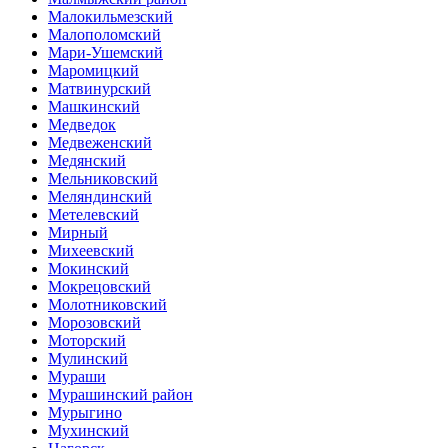
Малокильмезский
Малополомский
Мари-Ушемский
Маромицкий
Матвинурский
Машкинский
Медведок
Медвеженский
Медянский
Мельниковский
Меляндинский
Метелевский
Мирный
Михеевский
Мокинский
Мокрецовский
Молотниковский
Морозовский
Моторский
Мулинский
Мураши
Мурашинский район
Мурыгино
Мухинский