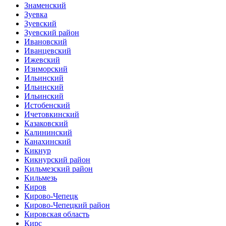
Знаменский
Зуевка
Зуевский
Зуевский район
Ивановский
Иванцевский
Ижевский
Изиморский
Ильинский
Ильинский
Ильинский
Истобенский
Ичетовкинский
Казаковский
Калининский
Канахинский
Кикнур
Кикнурский район
Кильмезский район
Кильмезь
Киров
Кирово-Чепецк
Кирово-Чепецкий район
Кировская область
Кирс