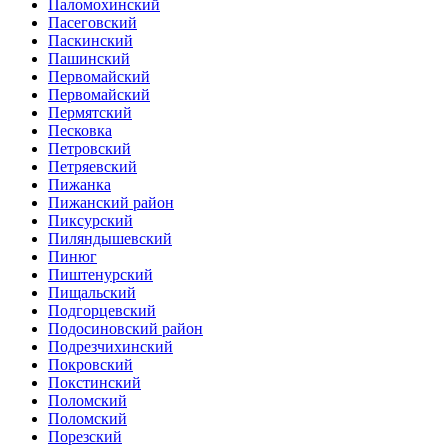
Паломохинский
Пасеговский
Паскинский
Пашинский
Первомайский
Первомайский
Пермятский
Песковка
Петровский
Петряевский
Пижанка
Пижанский район
Пиксурский
Пиляндышевский
Пинюг
Пиштенурский
Пищальский
Подгорцевский
Подосиновский район
Подрезчихинский
Покровский
Покстинский
Поломский
Поломский
Порезский