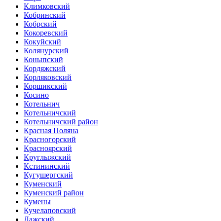
Климковский
Кобринский
Кобрский
Кокоревский
Кокуйский
Колянурский
Коныпский
Кордяжский
Корляковский
Коршикский
Косино
Котельнич
Котельничский
Котельничский район
Красная Поляна
Красногорский
Красноярский
Круглыжский
Кстининский
Кугушергский
Куменский
Куменский район
Кумены
Кучелаповский
Лажский