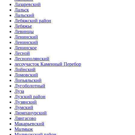
Лазаревский
Лальск
Лальский
Лебяжский район
Лебяжье
Левинцы
Ленинский
Ленинский
Ленинское
Лесной
Леснополянский
лесоучасток Каменный Перебор
Лойнский
Ломовский
Лопьяльский
Лугоболотный
Луза
Лузский район
Лузянский
Лумский
Люмпанурский
Лянгасово
Макарьевский
Малмыж
Малмыжский район