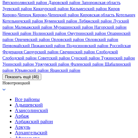
Вятскополянский район
Даровской район
Запорожская область
Зуевский район
Кикнурский район
Кильмезский район
Киров
Кирово-Чепецк
Кирово-Чепецкий район
Кировская область
Котельнич
Котельничский район
Куменский район
Лебяжский район
Лузский
район
Малмыжский район
Мурашинский район
Нагорский район
Немский район
Нолинский район
Омутнинский район
Опаринский
район
Оричевский район
Орловский район
Орловский район
Первомайский
Пижанский район
Подосиновский район
Российская
Федерация
Санчурский район
Свечинский район
Слободской
Слободской район
Советский район
Сунский район
Тужинский район
Унинский район
Уржумский район
Фаленский район
Шабалинский
район
Юрьянский район
Яранский район
Показать ещё (46)
Новотроицкий
Все районы
Адышевский
Азансолинский
Арбаж
Арбажский район
Аркуль
Архангельский