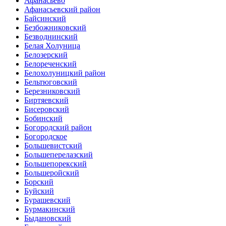
Афанасьево
Афанасьевский район
Байсинский
Безбожниковский
Безводнинский
Белая Холуница
Белозерский
Белореченский
Белохолуницкий район
Бельтюговский
Березниковский
Биртяевский
Бисеровский
Бобинский
Богородский район
Богородское
Большевистский
Большеперелазский
Большепорекский
Большеройский
Борский
Буйский
Бурашевский
Бурмакинский
Быдановский