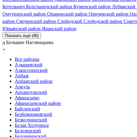
Котельнич
Котельничский район
Куменский район
Лебяжский
Омутнинский район
Опаринский район
Оричевский район
Ор
район
Свечинский район
Слободской
Слободской район
Совет
Юрьянский район
Яранский район
Показать ещё (46)
д Большие Наговицыны
Все районы
Адышевский
Азансолинский
Арбаж
Арбажский район
Аркуль
Архангельский
Афанасьево
Афанасьевский район
Байсинский
Безбожниковский
Безводнинский
Белая Холуница
Белозерский
Белореченский