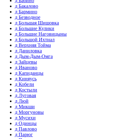
д Бабино
д Бакалово
д Бармино
д Безводное
д Большая Шишовка
д Большие Кулики
д Большие Наговицыны
д Большой Ихтиал
д Верхняя Тойма
д Даниловка
д Дым-Дым-Омга
д Зайцевы
д Иваново
д Капиданцы
д Киняусь
д Кобели
д Костыли
д Луговая
д Люй
д Микши
д Моргуновы
д Мусихи
д Одинцы
д Павлово
д Парюг