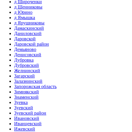
д Широченки
д Щенниковы
д Юрино
д Ямышка
д Ярушниковы
Дамаскинский
Даниловский
Даровской
Даровской район
Демьяново
Денисовский
Дубровка
Дубровский
Желнинский
Загарский
Залазнинский
Запорожская область
Зимнякский
Знаменский
Зуевка
Зуевский
Зуевский район
Ивановский
Иванцевский
Ижевский