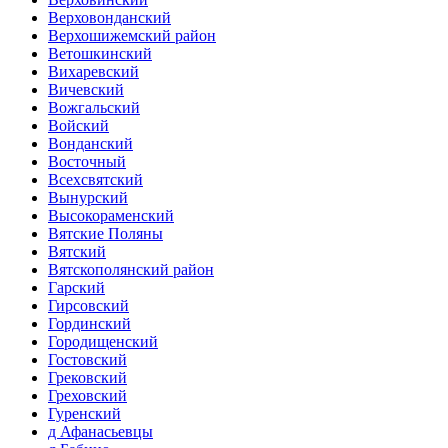
Верховонданский
Верхошижемский район
Ветошкинский
Вихаревский
Вичевский
Вожгальский
Войский
Вонданский
Восточный
Всехсвятский
Вынурский
Высокораменский
Вятские Поляны
Вятский
Вятскополянский район
Гарский
Гирсовский
Гординский
Городищенский
Гостовский
Грековский
Греховский
Гуренский
д Афанасьевцы