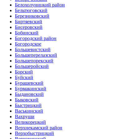
Белохолуницкий район
Бельтюговский
Березниковский
Биртяевский
Бисеровский
Бобинский
Богородский район
Богородское
Большевистский
Большеперелазский
Большепорекский
Большеройский
Борский
Буйский
Бурашевский
Бурмакинский
Быдановский
Быковский
Быстрицкий
Васькинский
Вахруши
Великорецкий
Верхнекамский район
Верхобыстрицкий
Верховинский