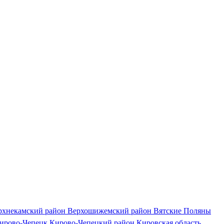
рхнекамский район
Верхошижемский район
Вятские Поляны
ирово-Чепецк
Кирово-Чепецкий район
Кировская область