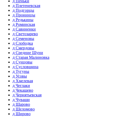
д Пеньки
д Плетеневская
д Подгорцы
д Пронинцы
д Редькины
д Роминская
д Савиненки
д Светозарево
д Семеновы
д Слободка
д Смердовы
д Средние Шуни
д Старая Малиновка
д Сунцовы
д Сусловщина
д Тугуны
д Усовы
д Хмелевая
д Чеглаки
д Чекашево
д Чернятьевская
д Чуваши
д Шарово
д Шеломово
д Широво