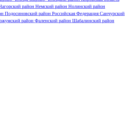
Нагорский район
Немский район
Нолинский район
он
Подосиновский район
Российская Федерация
Санчурский
ржумский район
Фаленский район
Шабалинский район