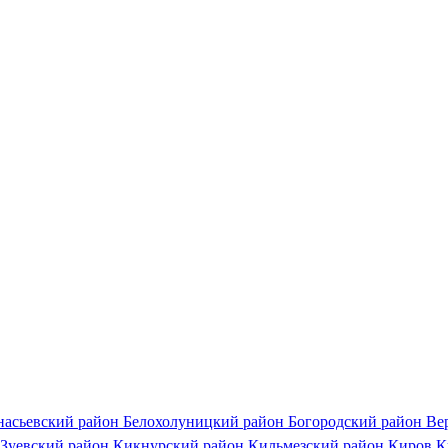
насьевский район
Белохолуницкий район
Богородский район
Ве
Зуевский район
Кикнурский район
Кильмезский район
Киров
К