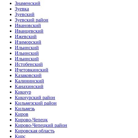
Знаменский
Зуевка
Зуевский
Зуевский район
Ивановский
Иванцевский
Ижевский
Изиморский
Ильинский
Ильинский
Ильинский
Истобенский
Ичетовкинский
Казаковский
Калининский
Канахинский
Кикнур
Кикнурский район
Кильмезский район
Кильмезь
Киров
Кирово-Чепецк
Кирово-Чепецкий район
Кировская область
Кирс