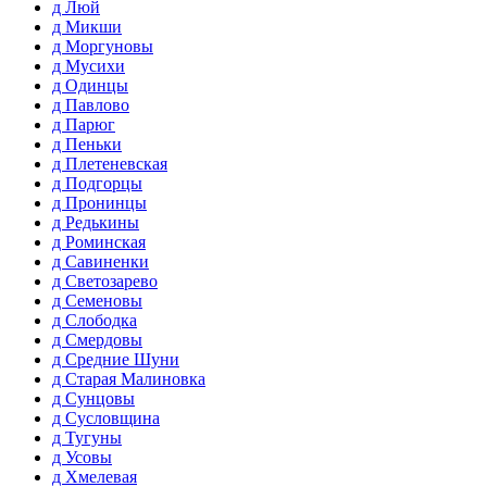
д Люй
д Микши
д Моргуновы
д Мусихи
д Одинцы
д Павлово
д Парюг
д Пеньки
д Плетеневская
д Подгорцы
д Пронинцы
д Редькины
д Роминская
д Савиненки
д Светозарево
д Семеновы
д Слободка
д Смердовы
д Средние Шуни
д Старая Малиновка
д Сунцовы
д Сусловщина
д Тугуны
д Усовы
д Хмелевая