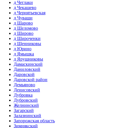
д Чеглаки
д Чекашево
д Чернятьевская
д Чуваши
д Шарово
д Шеломово
д Широво
д Широченки
д Щенниковы
д Юрино
д Ямышка
д Ярушниковы
Дамаскинский
Даниловский
Даровской
Даровской район
Демьяново
Денисовский
Дубровка
Дубровский
Желнинский
Загарский
Залазнинский
Запорожская область
Зимнякский