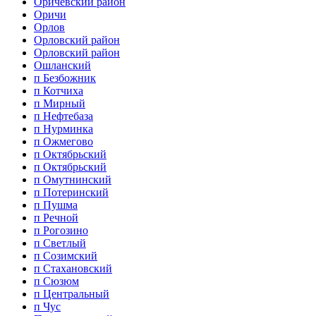
Оричевский район
Оричи
Орлов
Орловский район
Орловский район
Ошланский
п Безбожник
п Котчиха
п Мирный
п Нефтебаза
п Нурминка
п Ожмегово
п Октябрьский
п Октябрьский
п Омутнинский
п Потеринский
п Пушма
п Речной
п Рогозино
п Светлый
п Созимский
п Стахановский
п Сюзюм
п Центральный
п Чус