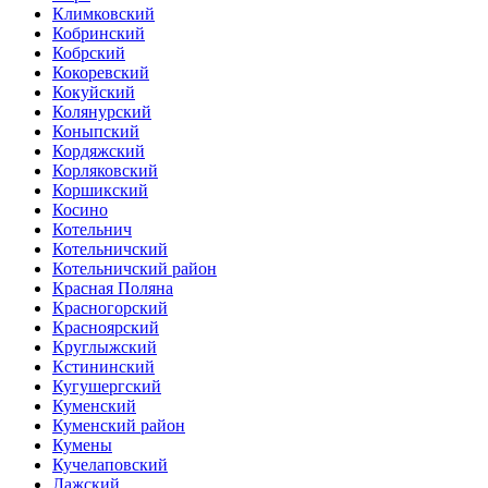
Климковский
Кобринский
Кобрский
Кокоревский
Кокуйский
Колянурский
Коныпский
Кордяжский
Корляковский
Коршикский
Косино
Котельнич
Котельничский
Котельничский район
Красная Поляна
Красногорский
Красноярский
Круглыжский
Кстининский
Кугушергский
Куменский
Куменский район
Кумены
Кучелаповский
Лажский