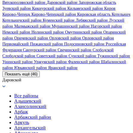
Вятскополянский район
Даровской район
Запорожская область
Зуевский район
Кикнурский район
Кильмезский район
Киров
Кирово-Чепецк
Кирово-Чепецкий район
Кировская область
Котельнич
Котельничский район
Куменский район
Лебяжский район
Лузский
район
Малмыжский район
Мурашинский район
Нагорский район
Немский район
Нолинский район
Омутнинский район
Опаринский
район
Оричевский район
Орловский район
Орловский район
Первомайский
Пижанский район
Подосиновский район
Российская
Федерация
Санчурский район
Свечинский район
Слободской
Слободской район
Советский район
Сунский район
Тужинский район
Унинский район
Уржумский район
Фаленский район
Шабалинский
район
Юрьянский район
Яранский район
Показать ещё (46)
Даровской
Все районы
Адышевский
Азансолинский
Арбаж
Арбажский район
Аркуль
Архангельский