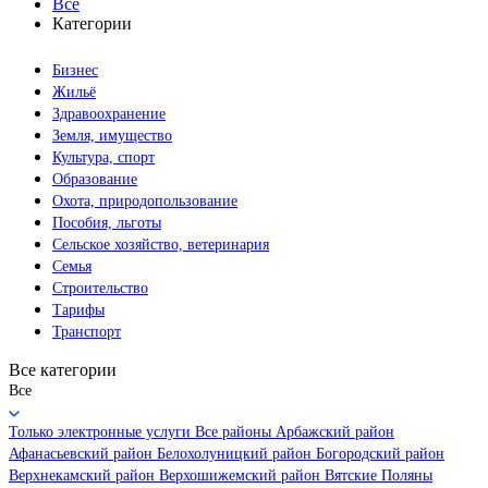
Все
Категории
Бизнес
Жильё
Здравоохранение
Земля, имущество
Культура, спорт
Образование
Охота, природопользование
Пособия, льготы
Сельское хозяйство, ветеринария
Семья
Строительство
Тарифы
Транспорт
Все категории
Все
Только электронные услуги
Все районы
Арбажский район
Афанасьевский район
Белохолуницкий район
Богородский район
Верхнекамский район
Верхошижемский район
Вятские Поляны