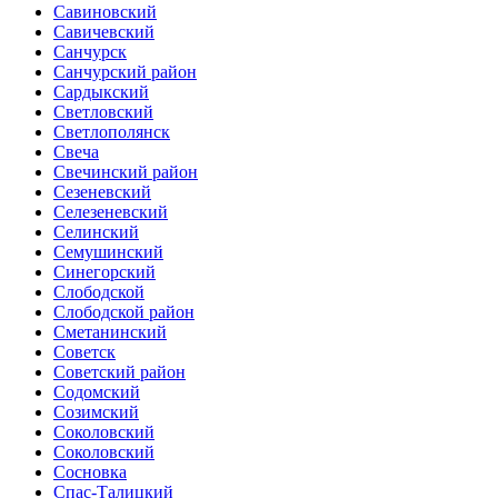
Савиновский
Савичевский
Санчурск
Санчурский район
Сардыкский
Светловский
Светлополянск
Свеча
Свечинский район
Сезеневский
Селезеневский
Селинский
Семушинский
Синегорский
Слободской
Слободской район
Сметанинский
Советск
Советский район
Содомский
Созимский
Соколовский
Соколовский
Сосновка
Спас-Талицкий