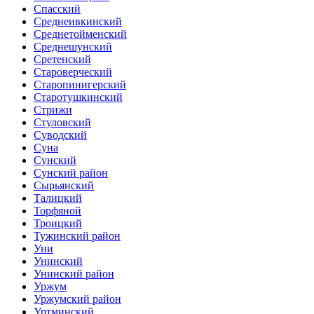
Спасский
Среднеивкинский
Среднетойменский
Среднешунский
Сретенский
Староверческий
Старопинигерский
Старотушкинский
Стрижи
Стуловский
Суводский
Суна
Сунский
Сунский район
Сырьянский
Талицкий
Торфяной
Троицкий
Тужинский район
Уни
Унинский
Унинский район
Уржум
Уржумский район
Уртминский