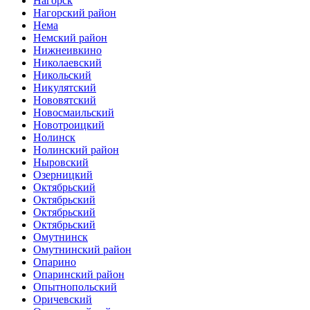
Нагорск
Нагорский район
Нема
Немский район
Нижнеивкино
Николаевский
Никольский
Никулятский
Нововятский
Новосмаильский
Новотроицкий
Нолинск
Нолинский район
Ныровский
Озерницкий
Октябрьский
Октябрьский
Октябрьский
Октябрьский
Омутнинск
Омутнинский район
Опарино
Опаринский район
Опытнопольский
Оричевский