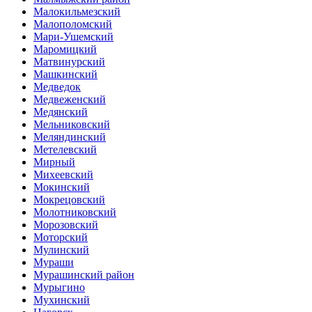
Малокильмезский
Малополомский
Мари-Ушемский
Маромицкий
Матвинурский
Машкинский
Медведок
Медвеженский
Медянский
Мельниковский
Меляндинский
Метелевский
Мирный
Михеевский
Мокинский
Мокрецовский
Молотниковский
Морозовский
Моторский
Мулинский
Мураши
Мурашинский район
Мурыгино
Мухинский