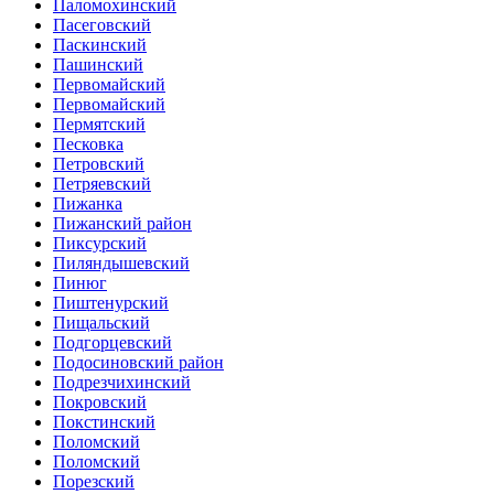
Паломохинский
Пасеговский
Паскинский
Пашинский
Первомайский
Первомайский
Пермятский
Песковка
Петровский
Петряевский
Пижанка
Пижанский район
Пиксурский
Пиляндышевский
Пинюг
Пиштенурский
Пищальский
Подгорцевский
Подосиновский район
Подрезчихинский
Покровский
Покстинский
Поломский
Поломский
Порезский