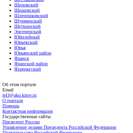
Шиховский
Шишовский
Шленниковский
Шурминский
Щеткинский
Энгенерский
Юбилейный
Юрьевский
Юрья
Юрьянский район
Яранск
Яранский район
Яхреньгский
Об этом портале
Email
it43@ako.kirov.ru
О портале
Помощь
Контактная информация
Государственные сайты
Президент России
Управление делами Президента Российской Федерации
Правительство Российской Федерации