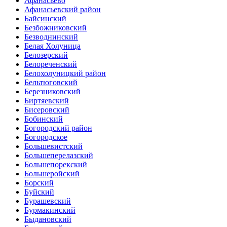
Афанасьево
Афанасьевский район
Байсинский
Безбожниковский
Безводнинский
Белая Холуница
Белозерский
Белореченский
Белохолуницкий район
Бельтюговский
Березниковский
Биртяевский
Бисеровский
Бобинский
Богородский район
Богородское
Большевистский
Большеперелазский
Большепорекский
Большеройский
Борский
Буйский
Бурашевский
Бурмакинский
Быдановский