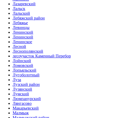
Лазаревский
Лальск
Лальский
Лебяжский район
Лебяжье
Левинцы
Ленинский
Ленинский
Ленинское
Лесной
Леснополянский
лесоучасток Каменный Перебор
Лойнский
Ломовский
Лопьяльский
Лугоболотный
Луза
Лузский район
Лузянский
Лумский
Люмпанурский
Лянгасово
Макарьевский
Малмыж
Малмыжский район