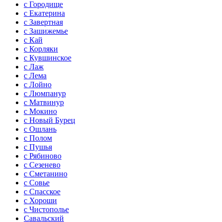
с Городище
с Екатерина
с Завертная
с Зашижемье
с Кай
с Корляки
с Кувшинское
с Лаж
с Лема
с Лойно
с Люмпанур
с Матвинур
с Мокино
с Новый Бурец
с Ошлань
с Полом
с Пушья
с Рябиново
с Сезенево
с Сметанино
с Совье
с Спасское
с Хороши
с Чистополье
Савальский