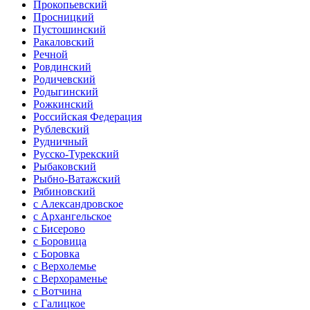
Прокопьевский
Просницкий
Пустошинский
Ракаловский
Речной
Ровдинский
Родичевский
Родыгинский
Рожкинский
Российская Федерация
Рублевский
Рудничный
Русско-Турекский
Рыбаковский
Рыбно-Ватажский
Рябиновский
с Александровское
с Архангельское
с Бисерово
с Боровица
с Боровка
с Верхолемье
с Верхораменье
с Вотчина
с Галицкое