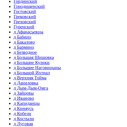
Гординский
Городищенский
Гостовский
Грековский
Греховский
Гуренский
д Афанасьевцы
д Бабино
д Бакалово
д Бармино
д Безводное
д Большая Шишовка
д Большие Кулики
д Большие Наговицыны
д Большой Ихтиал
д Верхняя Тойма
д Даниловка
д Дым-Дым-Омга
д Зайцевы
д Иваново
д Капиданцы
д Киняусь
д Кобели
д Костыли
д Луговая