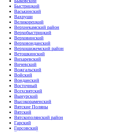
Быковский
Быстрицкий
Васькинский
Вахруши
Великорецкий
Верхнекамский район
Верхобыстрицкий
Верховинский
Верховонданский
Верхошижемский район
Ветошкинский
Вихаревский
Вичевский
Вожгальский
Войский
Вонданский
Восточный
Всехсвятский
Вынурский
Высокораменский
Вятские Поляны
Вятский
Вятскополянский район
Гарский
Гирсовский