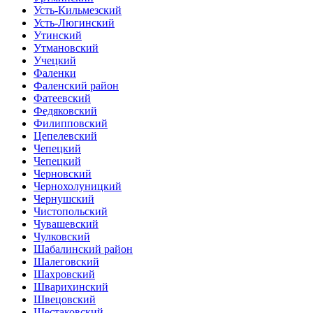
Усть-Кильмезский
Усть-Люгинский
Утинский
Утмановский
Учецкий
Фаленки
Фаленский район
Фатеевский
Федяковский
Филипповский
Цепелевский
Чепецкий
Чепецкий
Черновский
Чернохолуницкий
Чернушский
Чистопольский
Чувашевский
Чулковский
Шабалинский район
Шалеговский
Шахровский
Шварихинский
Швецовский
Шестаковский