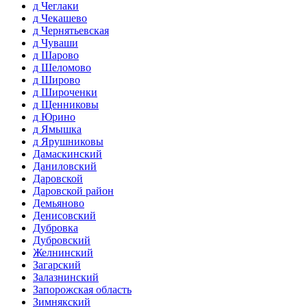
д Чеглаки
д Чекашево
д Чернятьевская
д Чуваши
д Шарово
д Шеломово
д Широво
д Широченки
д Щенниковы
д Юрино
д Ямышка
д Ярушниковы
Дамаскинский
Даниловский
Даровской
Даровской район
Демьяново
Денисовский
Дубровка
Дубровский
Желнинский
Загарский
Залазнинский
Запорожская область
Зимнякский