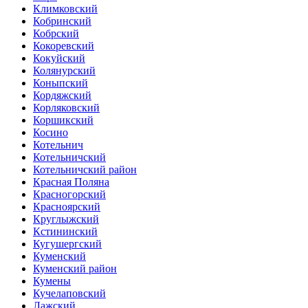
Климковский
Кобринский
Кобрский
Кокоревский
Кокуйский
Колянурский
Коныпский
Кордяжский
Корляковский
Коршикский
Косино
Котельнич
Котельничский
Котельничский район
Красная Поляна
Красногорский
Красноярский
Круглыжский
Кстининский
Кугушергский
Куменский
Куменский район
Кумены
Кучелаповский
Лажский