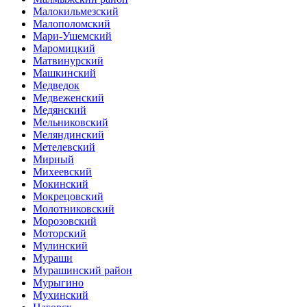
Малокильмезский
Малополомский
Мари-Ушемский
Маромицкий
Матвинурский
Машкинский
Медведок
Медвеженский
Медянский
Мельниковский
Меляндинский
Метелевский
Мирный
Михеевский
Мокинский
Мокрецовский
Молотниковский
Морозовский
Моторский
Мулинский
Мураши
Мурашинский район
Мурыгино
Мухинский