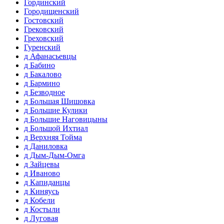
Гординский
Городищенский
Гостовский
Грековский
Греховский
Гуренский
д Афанасьевцы
д Бабино
д Бакалово
д Бармино
д Безводное
д Большая Шишовка
д Большие Кулики
д Большие Наговицыны
д Большой Ихтиал
д Верхняя Тойма
д Даниловка
д Дым-Дым-Омга
д Зайцевы
д Иваново
д Капиданцы
д Киняусь
д Кобели
д Костыли
д Луговая