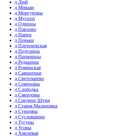
д Люй
д Микши
д Моргуновы
д Мусихи
д Одинцы
д Павлово
д Парюг
д Пеньки
д Плетеневская
д Подгорцы
д Пронинцы
д Редькины
д Роминская
д Савиненки
д Светозарево
д Семеновы
д Слободка
д Смердовы
д Средние Шуни
д Старая Малиновка
д Сунцовы
д Сусловщина
д Тугуны
д Усовы
д Хмелевая