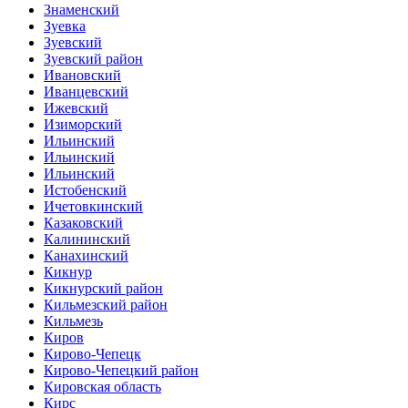
Знаменский
Зуевка
Зуевский
Зуевский район
Ивановский
Иванцевский
Ижевский
Изиморский
Ильинский
Ильинский
Ильинский
Истобенский
Ичетовкинский
Казаковский
Калининский
Канахинский
Кикнур
Кикнурский район
Кильмезский район
Кильмезь
Киров
Кирово-Чепецк
Кирово-Чепецкий район
Кировская область
Кирс