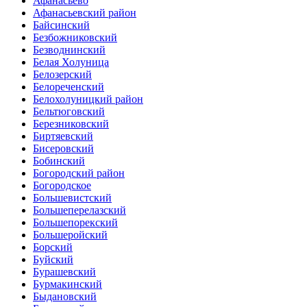
Афанасьево
Афанасьевский район
Байсинский
Безбожниковский
Безводнинский
Белая Холуница
Белозерский
Белореченский
Белохолуницкий район
Бельтюговский
Березниковский
Биртяевский
Бисеровский
Бобинский
Богородский район
Богородское
Большевистский
Большеперелазский
Большепорекский
Большеройский
Борский
Буйский
Бурашевский
Бурмакинский
Быдановский