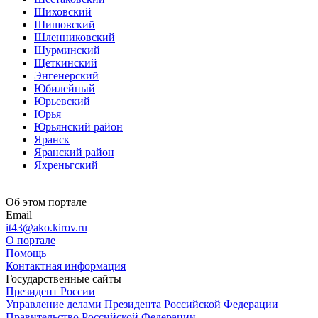
Шиховский
Шишовский
Шленниковский
Шурминский
Щеткинский
Энгенерский
Юбилейный
Юрьевский
Юрья
Юрьянский район
Яранск
Яранский район
Яхреньгский
Об этом портале
Email
it43@ako.kirov.ru
О портале
Помощь
Контактная информация
Государственные сайты
Президент России
Управление делами Президента Российской Федерации
Правительство Российской Федерации