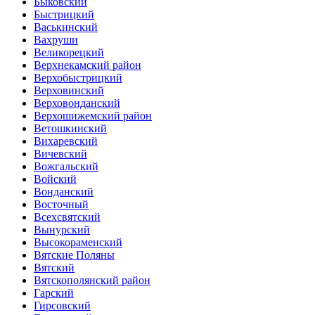
Быковский
Быстрицкий
Васькинский
Вахруши
Великорецкий
Верхнекамский район
Верхобыстрицкий
Верховинский
Верховонданский
Верхошижемский район
Ветошкинский
Вихаревский
Вичевский
Вожгальский
Войский
Вонданский
Восточный
Всехсвятский
Вынурский
Высокораменский
Вятские Поляны
Вятский
Вятскополянский район
Гарский
Гирсовский