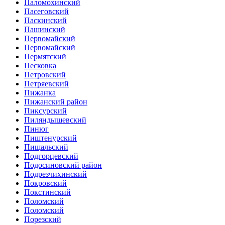
Паломохинский
Пасеговский
Паскинский
Пашинский
Первомайский
Первомайский
Пермятский
Песковка
Петровский
Петряевский
Пижанка
Пижанский район
Пиксурский
Пиляндышевский
Пинюг
Пиштенурский
Пищальский
Подгорцевский
Подосиновский район
Подрезчихинский
Покровский
Покстинский
Поломский
Поломский
Порезский