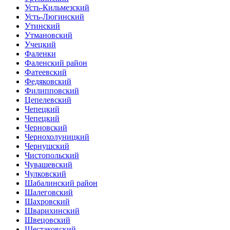
Усть-Кильмезский
Усть-Люгинский
Утинский
Утмановский
Учецкий
Фаленки
Фаленский район
Фатеевский
Федяковский
Филипповский
Цепелевский
Чепецкий
Чепецкий
Черновский
Чернохолуницкий
Чернушский
Чистопольский
Чувашевский
Чулковский
Шабалинский район
Шалеговский
Шахровский
Шварихинский
Швецовский
Шестаковский