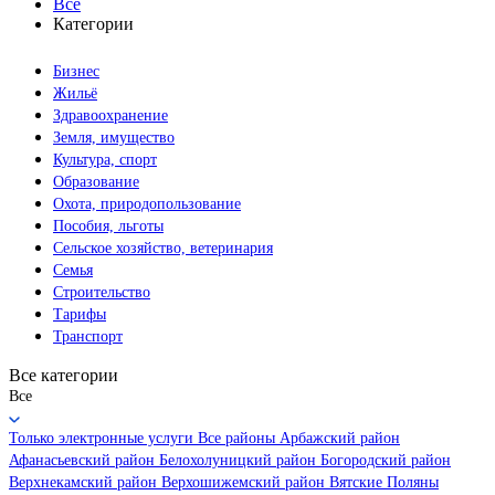
Все
Категории
Бизнес
Жильё
Здравоохранение
Земля, имущество
Культура, спорт
Образование
Охота, природопользование
Пособия, льготы
Сельское хозяйство, ветеринария
Семья
Строительство
Тарифы
Транспорт
Все категории
Все
Только электронные услуги
Все районы
Арбажский район
Афанасьевский район
Белохолуницкий район
Богородский район
Верхнекамский район
Верхошижемский район
Вятские Поляны