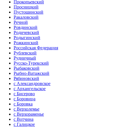
Прокопьевский
Просницкий
Пустошинский
Ракаловский
Речной
Ровдинский
Родичевский
Родыгинский
Рожкинский
Российская Федерация
Рублевский
Рудничный
Русско-Турекский
Рыбаковский
Рыбно-Ватажский
Рябиновский
с Александровское
с Архангельское
с Бисерово
с Боровица
с Боровка
с Верхолемье
с Верхораменье
с Вотчина
с Галицкое