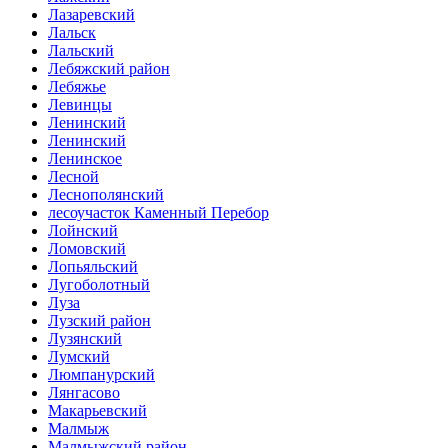
Лазаревский
Лальск
Лальский
Лебяжский район
Лебяжье
Левинцы
Ленинский
Ленинский
Ленинское
Лесной
Леснополянский
лесоучасток Каменный Перебор
Лойнский
Ломовский
Лопьяльский
Лугоболотный
Луза
Лузский район
Лузянский
Лумский
Люмпанурский
Лянгасово
Макарьевский
Малмыж
Малмыжский район