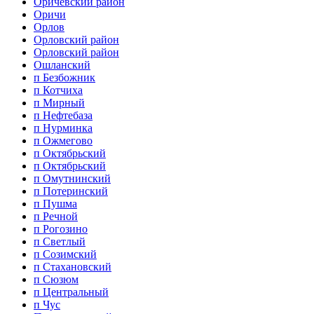
Оричевский район
Оричи
Орлов
Орловский район
Орловский район
Ошланский
п Безбожник
п Котчиха
п Мирный
п Нефтебаза
п Нурминка
п Ожмегово
п Октябрьский
п Октябрьский
п Омутнинский
п Потеринский
п Пушма
п Речной
п Рогозино
п Светлый
п Созимский
п Стахановский
п Сюзюм
п Центральный
п Чус