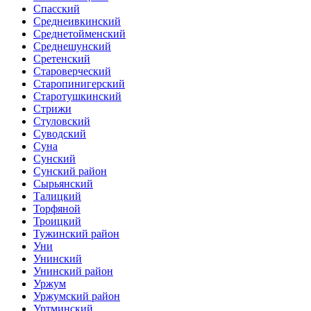
Спасский
Среднеивкинский
Среднетойменский
Среднешунский
Сретенский
Староверческий
Старопинигерский
Старотушкинский
Стрижи
Стуловский
Суводский
Суна
Сунский
Сунский район
Сырьянский
Талицкий
Торфяной
Троицкий
Тужинский район
Уни
Унинский
Унинский район
Уржум
Уржумский район
Уртминский