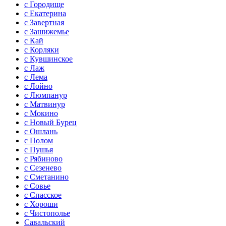
с Городище
с Екатерина
с Завертная
с Зашижемье
с Кай
с Корляки
с Кувшинское
с Лаж
с Лема
с Лойно
с Люмпанур
с Матвинур
с Мокино
с Новый Бурец
с Ошлань
с Полом
с Пушья
с Рябиново
с Сезенево
с Сметанино
с Совье
с Спасское
с Хороши
с Чистополье
Савальский