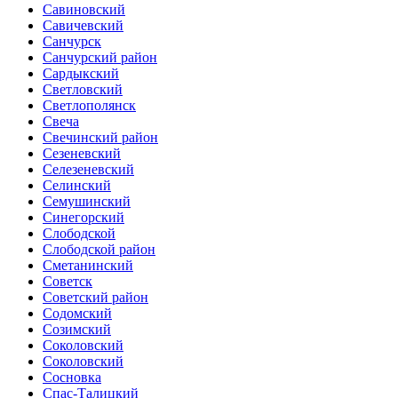
Савиновский
Савичевский
Санчурск
Санчурский район
Сардыкский
Светловский
Светлополянск
Свеча
Свечинский район
Сезеневский
Селезеневский
Селинский
Семушинский
Синегорский
Слободской
Слободской район
Сметанинский
Советск
Советский район
Содомский
Созимский
Соколовский
Соколовский
Сосновка
Спас-Талицкий