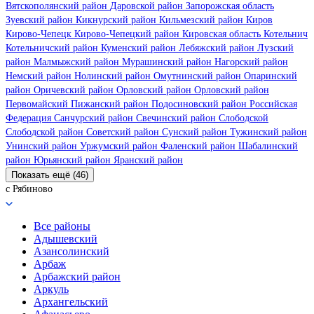
Вятскополянский район
Даровской район
Запорожская область
Зуевский район
Кикнурский район
Кильмезский район
Киров
Кирово-Чепецк
Кирово-Чепецкий район
Кировская область
Котельнич
Котельничский район
Куменский район
Лебяжский район
Лузский
район
Малмыжский район
Мурашинский район
Нагорский район
Немский район
Нолинский район
Омутнинский район
Опаринский
район
Оричевский район
Орловский район
Орловский район
Первомайский
Пижанский район
Подосиновский район
Российская
Федерация
Санчурский район
Свечинский район
Слободской
Слободской район
Советский район
Сунский район
Тужинский район
Унинский район
Уржумский район
Фаленский район
Шабалинский
район
Юрьянский район
Яранский район
Показать ещё (46)
с Рябиново
Все районы
Адышевский
Азансолинский
Арбаж
Арбажский район
Аркуль
Архангельский