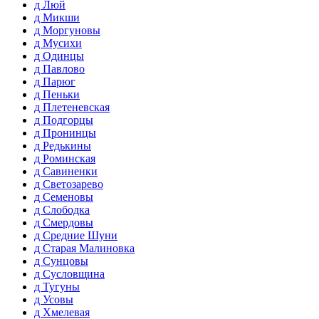
д Люй
д Микши
д Моргуновы
д Мусихи
д Одинцы
д Павлово
д Парюг
д Пеньки
д Плетеневская
д Подгорцы
д Пронинцы
д Редькины
д Роминская
д Савиненки
д Светозарево
д Семеновы
д Слободка
д Смердовы
д Средние Шуни
д Старая Малиновка
д Сунцовы
д Сусловщина
д Тугуны
д Усовы
д Хмелевая