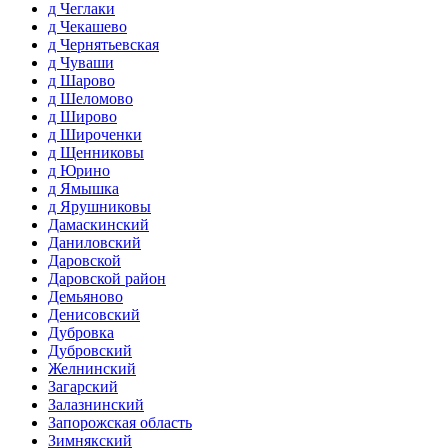
д Чеглаки
д Чекашево
д Чернятьевская
д Чуваши
д Шарово
д Шеломово
д Широво
д Широченки
д Щенниковы
д Юрино
д Ямышка
д Ярушниковы
Дамаскинский
Даниловский
Даровской
Даровской район
Демьяново
Денисовский
Дубровка
Дубровский
Желнинский
Загарский
Залазнинский
Запорожская область
Зимнякский