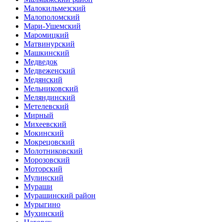
Малокильмезский
Малополомский
Мари-Ушемский
Маромицкий
Матвинурский
Машкинский
Медведок
Медвеженский
Медянский
Мельниковский
Меляндинский
Метелевский
Мирный
Михеевский
Мокинский
Мокрецовский
Молотниковский
Морозовский
Моторский
Мулинский
Мураши
Мурашинский район
Мурыгино
Мухинский