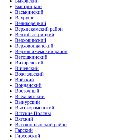
Быковский
Быстрицкий
Васькинский
Вахруши
Великорецкий
Верхнекамский район
Верхобыстрицкий
Верховинский
Верховонданский
Верхошижемский район
Ветошкинский
Вихаревский
Вичевский
Вожгальский
Войский
Вонданский
Восточный
Всехсвятский
Вынурский
Высокораменский
Вятские Поляны
Вятский
Вятскополянский район
Гарский
Гирсовский