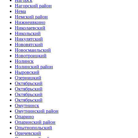
Нагорск
Нагорский район
Нема
Немский район
Нижнеивкино
Николаевский
Никольский
Никулятский
Нововятский
Новосмаильский
Новотроицкий
Нолинск
Нолинский район
Ныровский
Озерницкий
Октябрьский
Октябрьский
Октябрьский
Октябрьский
Омутнинск
Омутнинский район
Опарино
Опаринский район
Опытнопольский
Оричевский