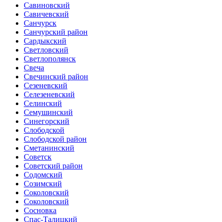
Савиновский
Савичевский
Санчурск
Санчурский район
Сардыкский
Светловский
Светлополянск
Свеча
Свечинский район
Сезеневский
Селезеневский
Селинский
Семушинский
Синегорский
Слободской
Слободской район
Сметанинский
Советск
Советский район
Содомский
Созимский
Соколовский
Соколовский
Сосновка
Спас-Талицкий