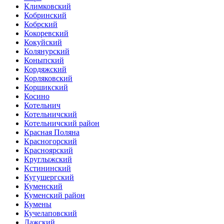
Климковский
Кобринский
Кобрский
Кокоревский
Кокуйский
Колянурский
Коныпский
Кордяжский
Корляковский
Коршикский
Косино
Котельнич
Котельничский
Котельничский район
Красная Поляна
Красногорский
Красноярский
Круглыжский
Кстининский
Кугушергский
Куменский
Куменский район
Кумены
Кучелаповский
Лажский