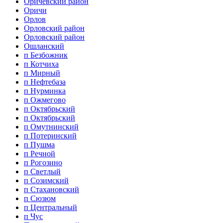
Оричевский район
Оричи
Орлов
Орловский район
Орловский район
Ошланский
п Безбожник
п Котчиха
п Мирный
п Нефтебаза
п Нурминка
п Ожмегово
п Октябрьский
п Октябрьский
п Омутнинский
п Потеринский
п Пушма
п Речной
п Рогозино
п Светлый
п Созимский
п Стахановский
п Сюзюм
п Центральный
п Чус