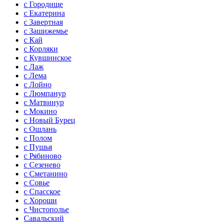
с Городище
с Екатерина
с Завертная
с Зашижемье
с Кай
с Корляки
с Кувшинское
с Лаж
с Лема
с Лойно
с Люмпанур
с Матвинур
с Мокино
с Новый Бурец
с Ошлань
с Полом
с Пушья
с Рябиново
с Сезенево
с Сметанино
с Совье
с Спасское
с Хороши
с Чистополье
Савальский