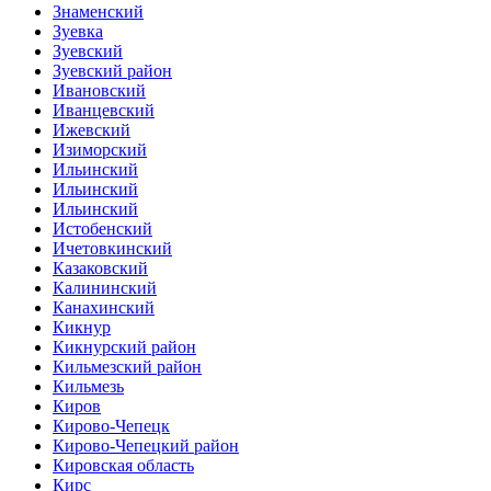
Знаменский
Зуевка
Зуевский
Зуевский район
Ивановский
Иванцевский
Ижевский
Изиморский
Ильинский
Ильинский
Ильинский
Истобенский
Ичетовкинский
Казаковский
Калининский
Канахинский
Кикнур
Кикнурский район
Кильмезский район
Кильмезь
Киров
Кирово-Чепецк
Кирово-Чепецкий район
Кировская область
Кирс