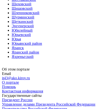
Шиховский
Шишовский
Шленниковский
Шурминский
Щеткинский
Энгенерский
Юбилейный
Юрьевский
Юрья
Юрьянский район
Яранск
Яранский район
Яхреньгский
Об этом портале
Email
it43@ako.kirov.ru
О портале
Помощь
Контактная информация
Государственные сайты
Президент России
Управление делами Президента Российской Федерации
Правительство Российской Федерации