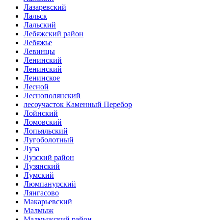
Лазаревский
Лальск
Лальский
Лебяжский район
Лебяжье
Левинцы
Ленинский
Ленинский
Ленинское
Лесной
Леснополянский
лесоучасток Каменный Перебор
Лойнский
Ломовский
Лопьяльский
Лугоболотный
Луза
Лузский район
Лузянский
Лумский
Люмпанурский
Лянгасово
Макарьевский
Малмыж
Малмыжский район