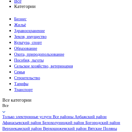
Все
Категории
Бизнес
Жильё
Здравоохранение
Земля, имущество
Культура, спорт
Образование
Охота, природопользование
Пособия, льготы
Сельское хозяйство, ветеринария
Семья
Строительство
Тарифы
Транспорт
Все категории
Все
Только электронные услуги
Все районы
Арбажский район
Афанасьевский район
Белохолуницкий район
Богородский район
Верхнекамский район
Верхошижемский район
Вятские Поляны