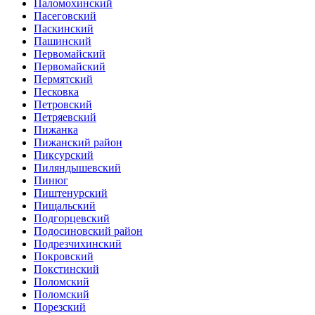
Паломохинский
Пасеговский
Паскинский
Пашинский
Первомайский
Первомайский
Пермятский
Песковка
Петровский
Петряевский
Пижанка
Пижанский район
Пиксурский
Пиляндышевский
Пинюг
Пиштенурский
Пищальский
Подгорцевский
Подосиновский район
Подрезчихинский
Покровский
Покстинский
Поломский
Поломский
Порезский