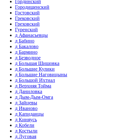
Гординский
Городищенский
Гостовский
Грековский
Греховский
Гуренский
д Афанасьевцы
д Бабино
д Бакалово
д Бармино
д Безводное
д Большая Шишовка
д Большие Кулики
д Большие Наговицыны
д Большой Ихтиал
д Верхняя Тойма
д Даниловка
д Дым-Дым-Омга
д Зайцевы
д Иваново
д Капиданцы
д Киняусь
д Кобели
д Костыли
д Луговая