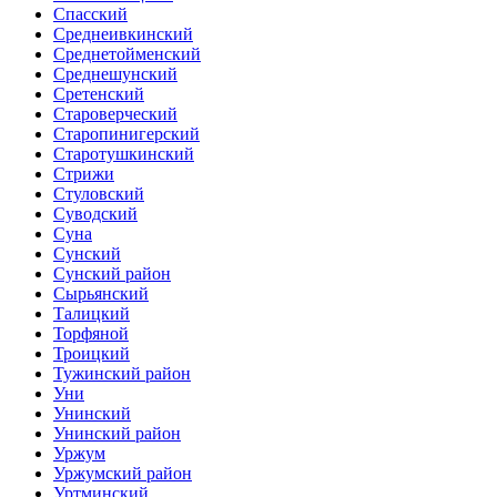
Спасский
Среднеивкинский
Среднетойменский
Среднешунский
Сретенский
Староверческий
Старопинигерский
Старотушкинский
Стрижи
Стуловский
Суводский
Суна
Сунский
Сунский район
Сырьянский
Талицкий
Торфяной
Троицкий
Тужинский район
Уни
Унинский
Унинский район
Уржум
Уржумский район
Уртминский