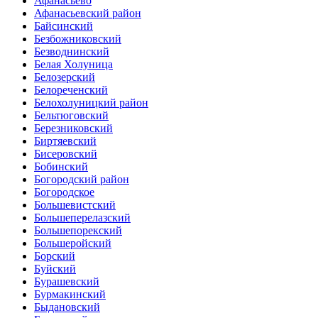
Афанасьево
Афанасьевский район
Байсинский
Безбожниковский
Безводнинский
Белая Холуница
Белозерский
Белореченский
Белохолуницкий район
Бельтюговский
Березниковский
Биртяевский
Бисеровский
Бобинский
Богородский район
Богородское
Большевистский
Большеперелазский
Большепорекский
Большеройский
Борский
Буйский
Бурашевский
Бурмакинский
Быдановский