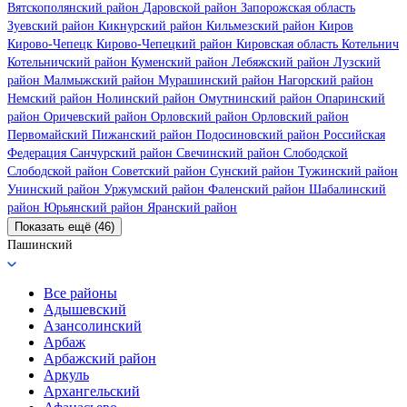
Вятскополянский район
Даровской район
Запорожская область
Зуевский район
Кикнурский район
Кильмезский район
Киров
Кирово-Чепецк
Кирово-Чепецкий район
Кировская область
Котельнич
Котельничский район
Куменский район
Лебяжский район
Лузский
район
Малмыжский район
Мурашинский район
Нагорский район
Немский район
Нолинский район
Омутнинский район
Опаринский
район
Оричевский район
Орловский район
Орловский район
Первомайский
Пижанский район
Подосиновский район
Российская
Федерация
Санчурский район
Свечинский район
Слободской
Слободской район
Советский район
Сунский район
Тужинский район
Унинский район
Уржумский район
Фаленский район
Шабалинский
район
Юрьянский район
Яранский район
Показать ещё (46)
Пашинский
Все районы
Адышевский
Азансолинский
Арбаж
Арбажский район
Аркуль
Архангельский