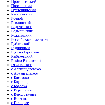
Прокопьевский
Просницкий
Пустошинский
Ракаловский
Речной
Ровдинский
Родичевский
Родыгинский
Рожкинский
Российская Федерация
Рублевский
Рудничный
Русско-Турекский
Рыбаковский
Рыбно-Ватажский
Рябиновский
с Александровское
с Архангельское
с Бисерово
с Боровица
с Боровка
с Верхолемье
с Верхораменье
с Вотчина
с Галицкое