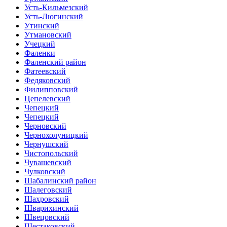
Усть-Кильмезский
Усть-Люгинский
Утинский
Утмановский
Учецкий
Фаленки
Фаленский район
Фатеевский
Федяковский
Филипповский
Цепелевский
Чепецкий
Чепецкий
Черновский
Чернохолуницкий
Чернушский
Чистопольский
Чувашевский
Чулковский
Шабалинский район
Шалеговский
Шахровский
Шварихинский
Швецовский
Шестаковский