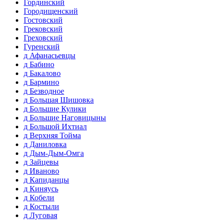
Гординский
Городищенский
Гостовский
Грековский
Греховский
Гуренский
д Афанасьевцы
д Бабино
д Бакалово
д Бармино
д Безводное
д Большая Шишовка
д Большие Кулики
д Большие Наговицыны
д Большой Ихтиал
д Верхняя Тойма
д Даниловка
д Дым-Дым-Омга
д Зайцевы
д Иваново
д Капиданцы
д Киняусь
д Кобели
д Костыли
д Луговая