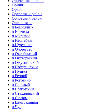
Оричевский район
Оричи
Орлов
Орловский район
Орловский район
Ошланский
п Безбожник
п Котчиха
п Мирный
п Нефтебаза
п Нурминка
п Ожмегово
п Октябрьский
п Октябрьский
п Омутнинский
п Потеринский
п Пушма
п Речной
п Рогозино
п Светлый
п Созимский
п Стахановский
п Сюзюм
п Центральный
п Чус