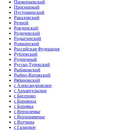
Прокопьевский
Просницкий
Пустошинский
Ракаловский
Речной
Ровдинский
Родичевский
Родыгинский
Рожкинский
Российская Федерация
Рублевский
Рудничный
Русско-Турекский
Рыбаковский
Рыбно-Ватажский
Рябиновский
с Александровское
с Архангельское
с Бисерово
с Боровица
с Боровка
с Верхолемье
с Верхораменье
с Вотчина
с Галицкое