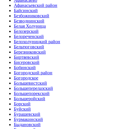
Афанасьево
Афанасьевский район
Байсинский
Безбожниковский
Безводнинский
Белая Холуница
Белозерский
Белореченский
Белохолуницкий район
Бельтюговский
Березниковский
Биртяевский
Бисеровский
Бобинский
Богородский район
Богородское
Большевистский
Большеперелазский
Большепорекский
Большеройский
Борский
Буйский
Бурашевский
Бурмакинский
Быдановский