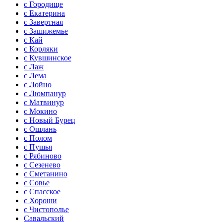
с Городище
с Екатерина
с Завертная
с Зашижемье
с Кай
с Корляки
с Кувшинское
с Лаж
с Лема
с Лойно
с Люмпанур
с Матвинур
с Мокино
с Новый Бурец
с Ошлань
с Полом
с Пушья
с Рябиново
с Сезенево
с Сметанино
с Совье
с Спасское
с Хороши
с Чистополье
Савальский