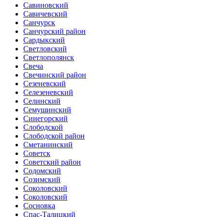
Савиновский
Савичевский
Санчурск
Санчурский район
Сардыкский
Светловский
Светлополянск
Свеча
Свечинский район
Сезеневский
Селезеневский
Селинский
Семушинский
Синегорский
Слободской
Слободской район
Сметанинский
Советск
Советский район
Содомский
Созимский
Соколовский
Соколовский
Сосновка
Спас-Талицкий