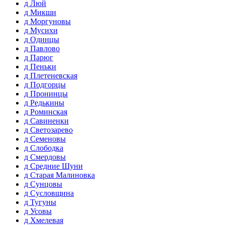
д Люй
д Микши
д Моргуновы
д Мусихи
д Одинцы
д Павлово
д Парюг
д Пеньки
д Плетеневская
д Подгорцы
д Пронинцы
д Редькины
д Роминская
д Савиненки
д Светозарево
д Семеновы
д Слободка
д Смердовы
д Средние Шуни
д Старая Малиновка
д Сунцовы
д Сусловщина
д Тугуны
д Усовы
д Хмелевая