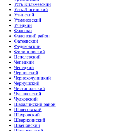
Усть-Кильмезский
Усть-Люгинский
Утинский
Утмановский
Учецкий
Фаленки
Фаленский район
Фатеевский
Федяковский
Филипповский
Цепелевский
Чепецкий
Чепецкий
Черновский
Чернохолуницкий
Чернушский
Чистопольский
Чувашевский
Чулковский
Шабалинский район
Шалеговский
Шахровский
Шварихинский
Швецовский
Шестаковский