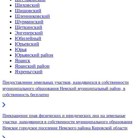
Шиховский
Шишовский
Шленниковский
Шурминский
Щеткинский
Энгенерский
Юбилейный
Юрьевский
Юрья
Юрьянский район
Яранск
Яранский район
Яхреньгский
Предоставление земельных участков, находящихся в собственности
муниципального образования Немский муниципальный район, в
собственность бесплатно
Прекращение прав физических и юридических лиц на земельные
участки, находящиеся в собственности муниципального образования
Немское городское поселение Немского района Кировской области