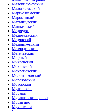
Малокильмезский
Малополомский
Мари-Ушемский
Маромицкий
Матвинурский
Машкинский
Медведок
Медвеженский
Медянский
Мельниковский
Меляндинский
Метелевский
Мирный
Михеевский
Мокинский
Мокрецовский
Молотниковский
Морозовский
Моторский
Мулинский
Мураши
Мурашинский район
Мурыгино
Мухинский