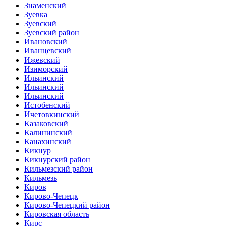
Знаменский
Зуевка
Зуевский
Зуевский район
Ивановский
Иванцевский
Ижевский
Изиморский
Ильинский
Ильинский
Ильинский
Истобенский
Ичетовкинский
Казаковский
Калининский
Канахинский
Кикнур
Кикнурский район
Кильмезский район
Кильмезь
Киров
Кирово-Чепецк
Кирово-Чепецкий район
Кировская область
Кирс