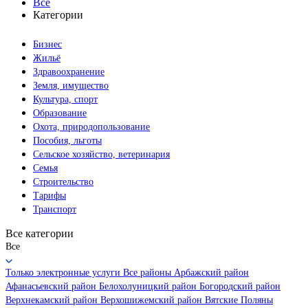
Все
Категории
Бизнес
Жильё
Здравоохранение
Земля, имущество
Культура, спорт
Образование
Охота, природопользование
Пособия, льготы
Сельское хозяйство, ветеринария
Семья
Строительство
Тарифы
Транспорт
Все категории
Все
Только электронные услуги
Все районы
Арбажский район
Афанасьевский район
Белохолуницкий район
Богородский район
Верхнекамский район
Верхошижемский район
Вятские Поляны