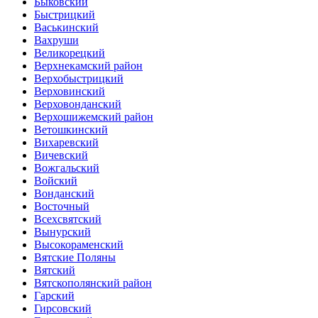
Быковский
Быстрицкий
Васькинский
Вахруши
Великорецкий
Верхнекамский район
Верхобыстрицкий
Верховинский
Верховонданский
Верхошижемский район
Ветошкинский
Вихаревский
Вичевский
Вожгальский
Войский
Вонданский
Восточный
Всехсвятский
Вынурский
Высокораменский
Вятские Поляны
Вятский
Вятскополянский район
Гарский
Гирсовский