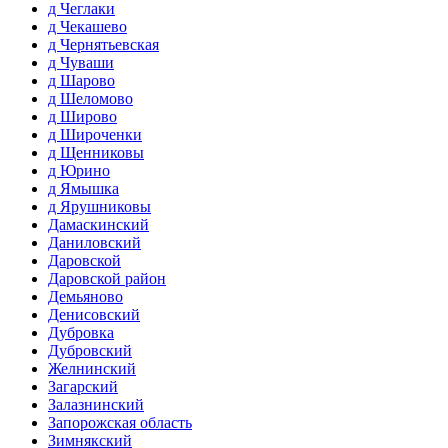
д Чеглаки
д Чекашево
д Чернятьевская
д Чуваши
д Шарово
д Шеломово
д Широво
д Широченки
д Щенниковы
д Юрино
д Ямышка
д Ярушниковы
Дамаскинский
Даниловский
Даровской
Даровской район
Демьяново
Денисовский
Дубровка
Дубровский
Желнинский
Загарский
Залазнинский
Запорожская область
Зимнякский