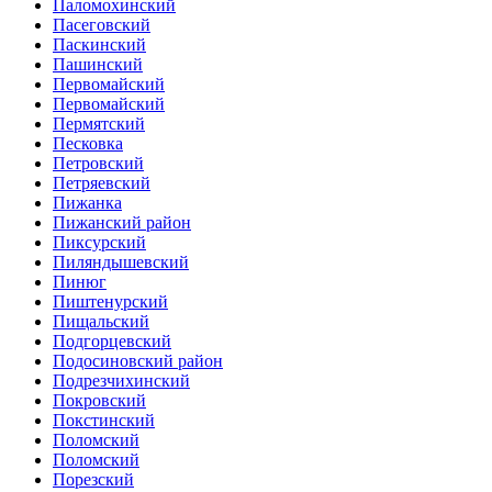
Паломохинский
Пасеговский
Паскинский
Пашинский
Первомайский
Первомайский
Пермятский
Песковка
Петровский
Петряевский
Пижанка
Пижанский район
Пиксурский
Пиляндышевский
Пинюг
Пиштенурский
Пищальский
Подгорцевский
Подосиновский район
Подрезчихинский
Покровский
Покстинский
Поломский
Поломский
Порезский