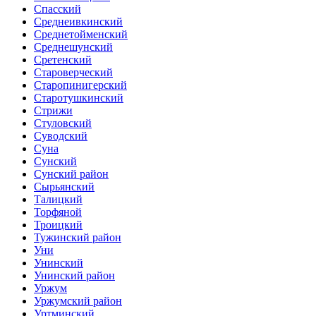
Спасский
Среднеивкинский
Среднетойменский
Среднешунский
Сретенский
Староверческий
Старопинигерский
Старотушкинский
Стрижи
Стуловский
Суводский
Суна
Сунский
Сунский район
Сырьянский
Талицкий
Торфяной
Троицкий
Тужинский район
Уни
Унинский
Унинский район
Уржум
Уржумский район
Уртминский