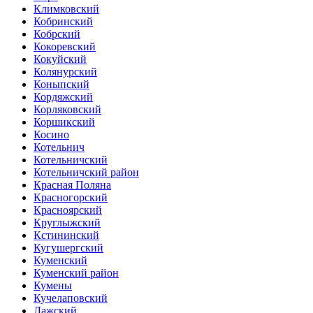
Климковский
Кобринский
Кобрский
Кокоревский
Кокуйский
Колянурский
Коныпский
Кордяжский
Корляковский
Коршикский
Косино
Котельнич
Котельничский
Котельничский район
Красная Поляна
Красногорский
Красноярский
Круглыжский
Кстининский
Кугушергский
Куменский
Куменский район
Кумены
Кучелаповский
Лажский