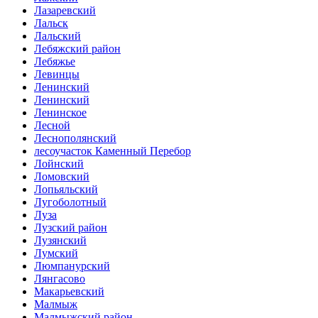
Лазаревский
Лальск
Лальский
Лебяжский район
Лебяжье
Левинцы
Ленинский
Ленинский
Ленинское
Лесной
Леснополянский
лесоучасток Каменный Перебор
Лойнский
Ломовский
Лопьяльский
Лугоболотный
Луза
Лузский район
Лузянский
Лумский
Люмпанурский
Лянгасово
Макарьевский
Малмыж
Малмыжский район