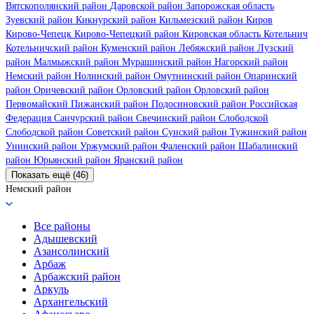
Вятскополянский район
Даровской район
Запорожская область
Зуевский район
Кикнурский район
Кильмезский район
Киров
Кирово-Чепецк
Кирово-Чепецкий район
Кировская область
Котельнич
Котельничский район
Куменский район
Лебяжский район
Лузский
район
Малмыжский район
Мурашинский район
Нагорский район
Немский район
Нолинский район
Омутнинский район
Опаринский
район
Оричевский район
Орловский район
Орловский район
Первомайский
Пижанский район
Подосиновский район
Российская
Федерация
Санчурский район
Свечинский район
Слободской
Слободской район
Советский район
Сунский район
Тужинский район
Унинский район
Уржумский район
Фаленский район
Шабалинский
район
Юрьянский район
Яранский район
Показать ещё (46)
Немский район
Все районы
Адышевский
Азансолинский
Арбаж
Арбажский район
Аркуль
Архангельский