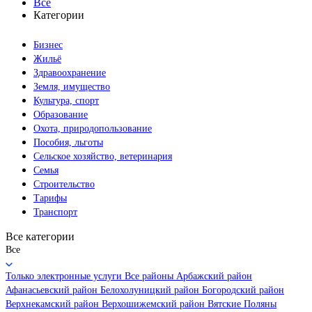
Все
Категории
Бизнес
Жильё
Здравоохранение
Земля, имущество
Культура, спорт
Образование
Охота, природопользование
Пособия, льготы
Сельское хозяйство, ветеринария
Семья
Строительство
Тарифы
Транспорт
Все категории
Все
Только электронные услуги
Все районы
Арбажский район
Афанасьевский район
Белохолуницкий район
Богородский район
Верхнекамский район
Верхошижемский район
Вятские Поляны