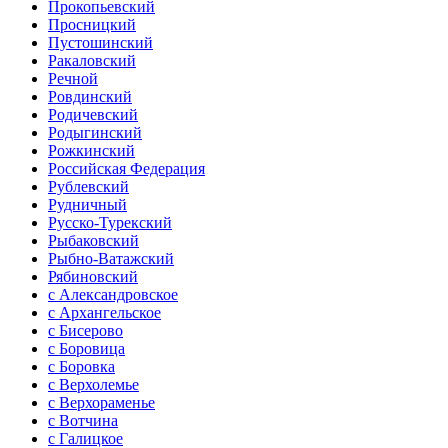
Прокопьевский
Просницкий
Пустошинский
Ракаловский
Речной
Ровдинский
Родичевский
Родыгинский
Рожкинский
Российская Федерация
Рублевский
Рудничный
Русско-Турекский
Рыбаковский
Рыбно-Ватажский
Рябиновский
с Александровское
с Архангельское
с Бисерово
с Боровица
с Боровка
с Верхолемье
с Верхораменье
с Вотчина
с Галицкое