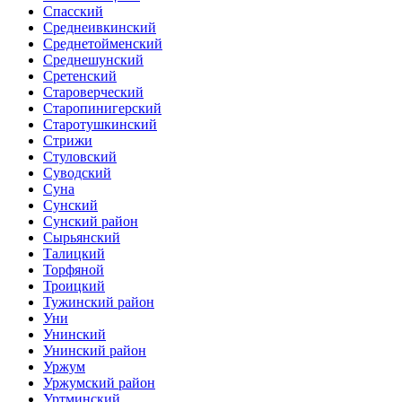
Спасский
Среднеивкинский
Среднетойменский
Среднешунский
Сретенский
Староверческий
Старопинигерский
Старотушкинский
Стрижи
Стуловский
Суводский
Суна
Сунский
Сунский район
Сырьянский
Талицкий
Торфяной
Троицкий
Тужинский район
Уни
Унинский
Унинский район
Уржум
Уржумский район
Уртминский