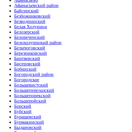
Афанасьево
Афанасьевский район
Байсинский
Безбожниковский
Безводнинский
Белая Холуница
Белозерский
Белореченский
Белохолуницкий район
Бельтюговский
Березниковский
Биртяевский
Бисеровский
Бобинский
Богородский район
Богородское
Большевистский
Большеперелазский
Большепорекский
Большеройский
Борский
Буйский
Бурашевский
Бурмакинский
Быдановский