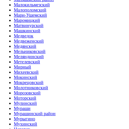
Малокильмезский
Малополомский
Мари-Ушемский
Маромицкий
Матвинурский
Машкинский
Медведок
Медвеженский
Медянский
Мельниковский
Меляндинский
Метелевский
Мирный
Михеевский
Мокинский
Мокрецовский
Молотниковский
Морозовский
Моторский
Мулинский
Мураши
Мурашинский район
Мурыгино
Мухинский