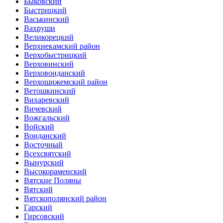
Быковский
Быстрицкий
Васькинский
Вахруши
Великорецкий
Верхнекамский район
Верхобыстрицкий
Верховинский
Верховонданский
Верхошижемский район
Ветошкинский
Вихаревский
Вичевский
Вожгальский
Войский
Вонданский
Восточный
Всехсвятский
Вынурский
Высокораменский
Вятские Поляны
Вятский
Вятскополянский район
Гарский
Гирсовский