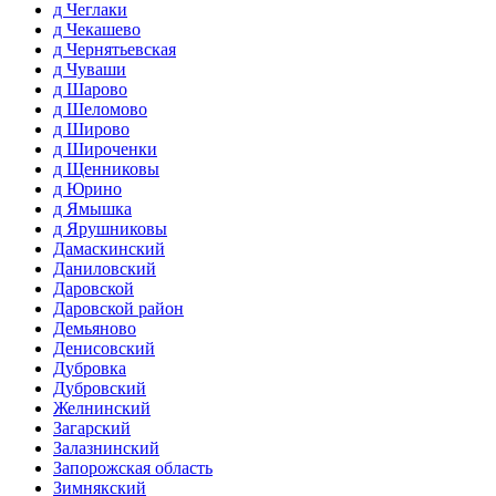
д Чеглаки
д Чекашево
д Чернятьевская
д Чуваши
д Шарово
д Шеломово
д Широво
д Широченки
д Щенниковы
д Юрино
д Ямышка
д Ярушниковы
Дамаскинский
Даниловский
Даровской
Даровской район
Демьяново
Денисовский
Дубровка
Дубровский
Желнинский
Загарский
Залазнинский
Запорожская область
Зимнякский