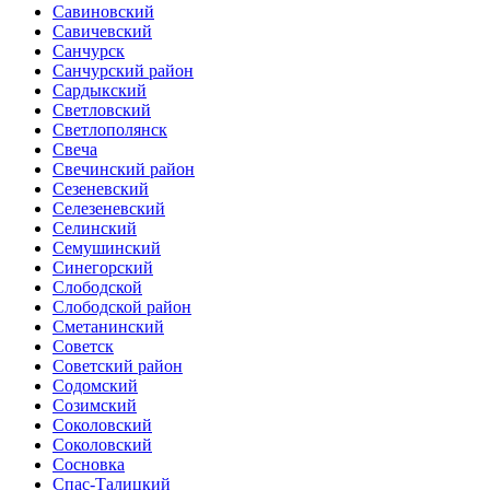
Савиновский
Савичевский
Санчурск
Санчурский район
Сардыкский
Светловский
Светлополянск
Свеча
Свечинский район
Сезеневский
Селезеневский
Селинский
Семушинский
Синегорский
Слободской
Слободской район
Сметанинский
Советск
Советский район
Содомский
Созимский
Соколовский
Соколовский
Сосновка
Спас-Талицкий