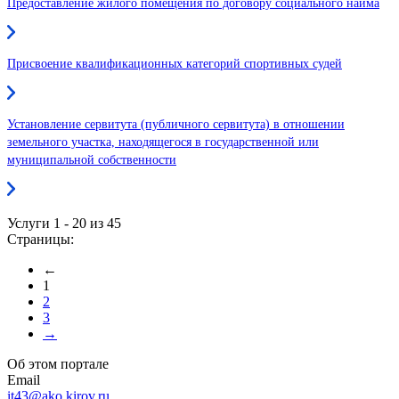
Предоставление жилого помещения по договору социального найма
Присвоение квалификационных категорий спортивных судей
Установление сервитута (публичного сервитута) в отношении
земельного участка, находящегося в государственной или
муниципальной собственности
Услуги 1 - 20 из 45
Страницы:
←
1
2
3
→
Об этом портале
Email
it43@ako.kirov.ru