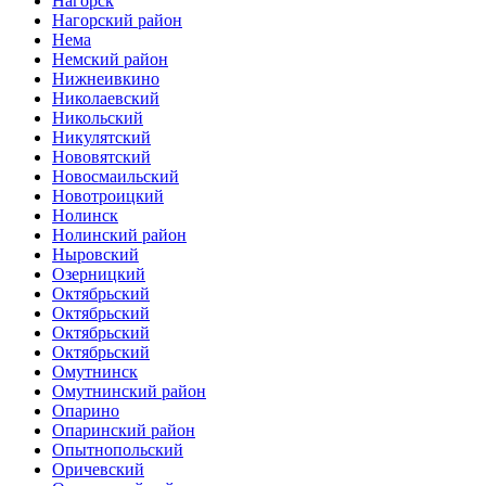
Нагорск
Нагорский район
Нема
Немский район
Нижнеивкино
Николаевский
Никольский
Никулятский
Нововятский
Новосмаильский
Новотроицкий
Нолинск
Нолинский район
Ныровский
Озерницкий
Октябрьский
Октябрьский
Октябрьский
Октябрьский
Омутнинск
Омутнинский район
Опарино
Опаринский район
Опытнопольский
Оричевский