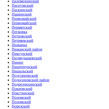
Паломохинский
Пасеговский
Паскинский
Пашинский
Первомайский
Первомайский
Пермятский
Песковка
Петровский
Петряевский
Пижанка
Пижанский район
Пиксурский
Пиляндышевский
Пинюг
Пиштенурский
Пищальский
Подгорцевский
Подосиновский район
Подрезчихинский
Покровский
Покстинский
Поломский
Поломский
Порезский