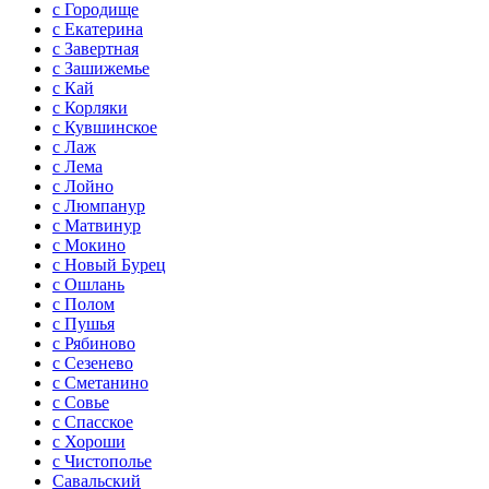
с Городище
с Екатерина
с Завертная
с Зашижемье
с Кай
с Корляки
с Кувшинское
с Лаж
с Лема
с Лойно
с Люмпанур
с Матвинур
с Мокино
с Новый Бурец
с Ошлань
с Полом
с Пушья
с Рябиново
с Сезенево
с Сметанино
с Совье
с Спасское
с Хороши
с Чистополье
Савальский