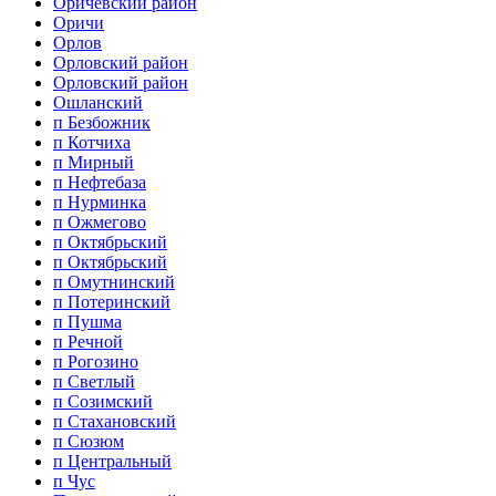
Оричевский район
Оричи
Орлов
Орловский район
Орловский район
Ошланский
п Безбожник
п Котчиха
п Мирный
п Нефтебаза
п Нурминка
п Ожмегово
п Октябрьский
п Октябрьский
п Омутнинский
п Потеринский
п Пушма
п Речной
п Рогозино
п Светлый
п Созимский
п Стахановский
п Сюзюм
п Центральный
п Чус