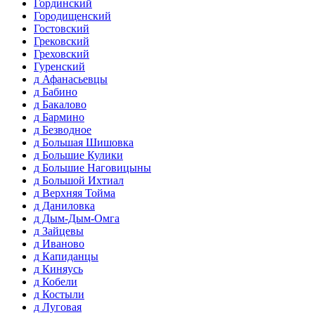
Гординский
Городищенский
Гостовский
Грековский
Греховский
Гуренский
д Афанасьевцы
д Бабино
д Бакалово
д Бармино
д Безводное
д Большая Шишовка
д Большие Кулики
д Большие Наговицыны
д Большой Ихтиал
д Верхняя Тойма
д Даниловка
д Дым-Дым-Омга
д Зайцевы
д Иваново
д Капиданцы
д Киняусь
д Кобели
д Костыли
д Луговая