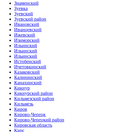
Знаменский
Зуевка
Зуевский
Зуевский район
Ивановский
Иванцевский
Ижевский
Изиморский
Ильинский
Ильинский
Ильинский
Истобенский
Ичетовкинский
Казаковский
Калининский
Канахинский
Кикнур
Кикнурский район
Кильмезский район
Кильмезь
Киров
Кирово-Чепецк
Кирово-Чепецкий район
Кировская область
Кирс