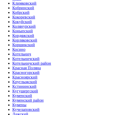
Климковский
Кобринский
Кобрский
Кокоревский
Кокуйский
Колянурский
Коныпский
Кордяжский
Корляковский
Коршикский
Косино
Котельнич
Котельничский
Котельничский район
Красная Поляна
Красногорский
Красноярский
Круглыжский
Кстининский
Кугушергский
Куменский
Куменский район
Кумены
Кучелаповский
Лажский