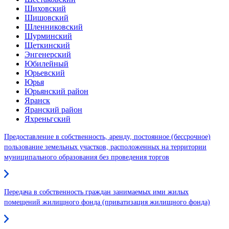
Шиховский
Шишовский
Шленниковский
Шурминский
Щеткинский
Энгенерский
Юбилейный
Юрьевский
Юрья
Юрьянский район
Яранск
Яранский район
Яхреньгский
Предоставление в собственность, аренду, постоянное (бессрочное)
пользование земельных участков, расположенных на территории
муниципального образования без проведения торгов
Передача в собственность граждан занимаемых ими жилых
помещений жилищного фонда (приватизация жилищного фонда)