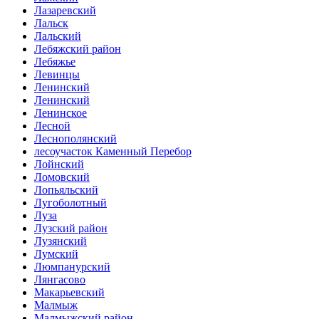
Лазаревский
Лальск
Лальский
Лебяжский район
Лебяжье
Левинцы
Ленинский
Ленинский
Ленинское
Лесной
Леснополянский
лесоучасток Каменный Перебор
Лойнский
Ломовский
Лопьяльский
Лугоболотный
Луза
Лузский район
Лузянский
Лумский
Люмпанурский
Лянгасово
Макарьевский
Малмыж
Малмыжский район