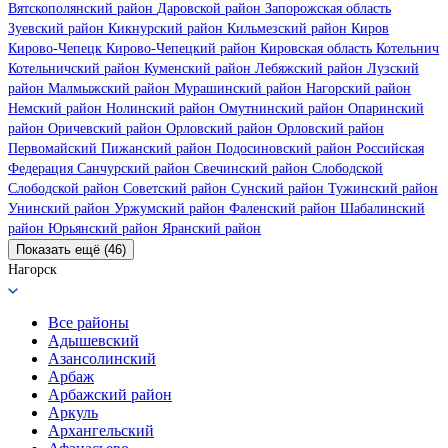
Вятскополянский район
Даровской район
Запорожская область
Зуевский район
Кикнурский район
Кильмезский район
Киров
Кирово-Чепецк
Кирово-Чепецкий район
Кировская область
Котельнич
Котельничский район
Куменский район
Лебяжский район
Лузский
район
Малмыжский район
Мурашинский район
Нагорский район
Немский район
Нолинский район
Омутнинский район
Опаринский
район
Оричевский район
Орловский район
Орловский район
Первомайский
Пижанский район
Подосиновский район
Российская
Федерация
Санчурский район
Свечинский район
Слободской
Слободской район
Советский район
Сунский район
Тужинский район
Унинский район
Уржумский район
Фаленский район
Шабалинский
район
Юрьянский район
Яранский район
Показать ещё (46)
Нагорск
Все районы
Адышевский
Азансолинский
Арбаж
Арбажский район
Аркуль
Архангельский