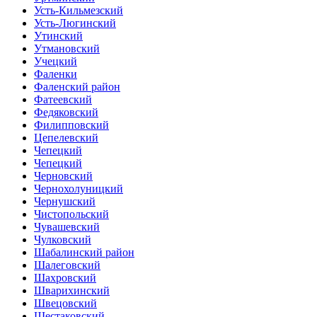
Усть-Кильмезский
Усть-Люгинский
Утинский
Утмановский
Учецкий
Фаленки
Фаленский район
Фатеевский
Федяковский
Филипповский
Цепелевский
Чепецкий
Чепецкий
Черновский
Чернохолуницкий
Чернушский
Чистопольский
Чувашевский
Чулковский
Шабалинский район
Шалеговский
Шахровский
Шварихинский
Швецовский
Шестаковский