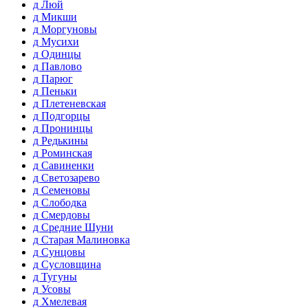
д Люй
д Микши
д Моргуновы
д Мусихи
д Одинцы
д Павлово
д Парюг
д Пеньки
д Плетеневская
д Подгорцы
д Пронинцы
д Редькины
д Роминская
д Савиненки
д Светозарево
д Семеновы
д Слободка
д Смердовы
д Средние Шуни
д Старая Малиновка
д Сунцовы
д Сусловщина
д Тугуны
д Усовы
д Хмелевая