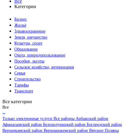
Все
Категории
Бизнес
Жильё
Здравоохранение
Земля, имущество
Культура, спорт
Образование
Охота, природопользование
Пособия, льготы
Сельское хозяйство, ветеринария
Семья
Строительство
Тарифы
Транспорт
Все категории
Все
Только электронные услуги
Все районы
Арбажский район
Афанасьевский район
Белохолуницкий район
Богородский район
Верхнекамский район
Верхошижемский район
Вятские Поляны