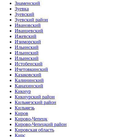
Знаменский
Зуевка
Зуевский
Зуевский район
Ивановский
Иванцевский
Ижевский
Изиморский
Ильинский
Ильинский
Ильинский
Истобенский
Ичетовкинский
Казаковский
Калининский
Канахинский
Кикнур
Кикнурский район
Кильмезский район
Кильмезь
Киров
Кирово-Чепецк
Кирово-Чепецкий район
Кировская область
Кирс