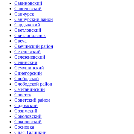
Савиновский
Савичевский
Санчурск
Санчурский район
Сардыкский
Светловский
Светлополянск
Свеча
Свечинский район
Сезеневский
Селезеневский
Селинский
Семушинский
Синегорский
Слободской
Слободской район
Сметанинский
Советск
Советский район
Содомский
Созимский
Соколовский
Соколовский
Сосновка
Спас-Талицкий