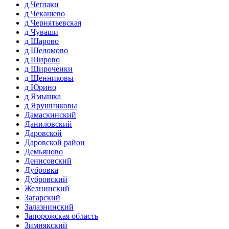
д Чеглаки
д Чекашево
д Чернятьевская
д Чуваши
д Шарово
д Шеломово
д Широво
д Широченки
д Щенниковы
д Юрино
д Ямышка
д Ярушниковы
Дамаскинский
Даниловский
Даровской
Даровской район
Демьяново
Денисовский
Дубровка
Дубровский
Желнинский
Загарский
Залазнинский
Запорожская область
Зимнякский