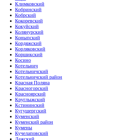
Климковский
Кобринский
Кобрский
Кокоревский
Кокуйский
Колянурский
Коныпский
Кордяжский
Корляковский
Коршикский
Косино
Котельнич
Котельничский
Котельничский район
Красная Поляна
Красногорский
Красноярский
Круглыжский
Кстининский
Кугушергский
Куменский
Куменский район
Кумены
Кучелаповский
Лажский