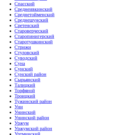
Спасский
Среднеивкинский
Среднетойменский
Среднешунский
Сретенский
Староверческий
Старопинигерский
Старотушкинский
Стрижи
Стуловский
Суводский
Суна
Сунский
Сунский район
Сырьянский
Талицкий
Торфяной
Троицкий
Тужинский район
Уни
Унинский
Унинский район
Уржум
Уржумский район
Уртминский