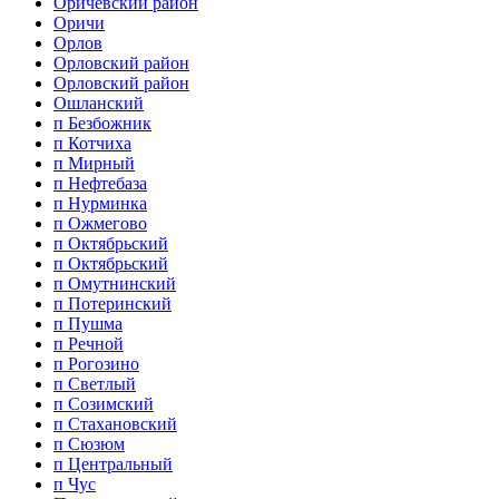
Оричевский район
Оричи
Орлов
Орловский район
Орловский район
Ошланский
п Безбожник
п Котчиха
п Мирный
п Нефтебаза
п Нурминка
п Ожмегово
п Октябрьский
п Октябрьский
п Омутнинский
п Потеринский
п Пушма
п Речной
п Рогозино
п Светлый
п Созимский
п Стахановский
п Сюзюм
п Центральный
п Чус