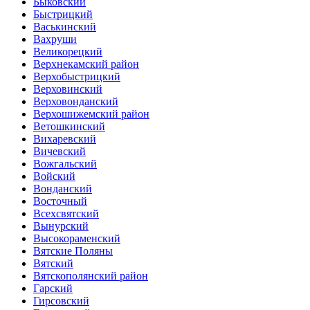
Быковский
Быстрицкий
Васькинский
Вахруши
Великорецкий
Верхнекамский район
Верхобыстрицкий
Верховинский
Верховонданский
Верхошижемский район
Ветошкинский
Вихаревский
Вичевский
Вожгальский
Войский
Вонданский
Восточный
Всехсвятский
Вынурский
Высокораменский
Вятские Поляны
Вятский
Вятскополянский район
Гарский
Гирсовский