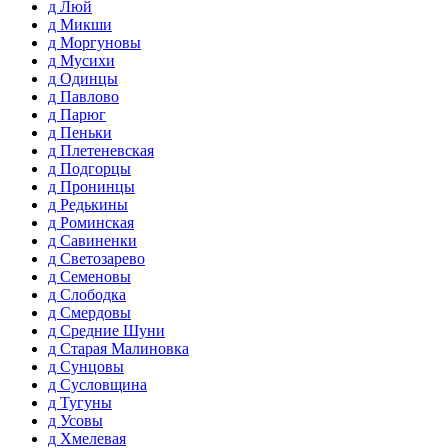
д Люй
д Микши
д Моргуновы
д Мусихи
д Одинцы
д Павлово
д Парюг
д Пеньки
д Плетеневская
д Подгорцы
д Пронинцы
д Редькины
д Роминская
д Савиненки
д Светозарево
д Семеновы
д Слободка
д Смердовы
д Средние Шуни
д Старая Малиновка
д Сунцовы
д Сусловщина
д Тугуны
д Усовы
д Хмелевая