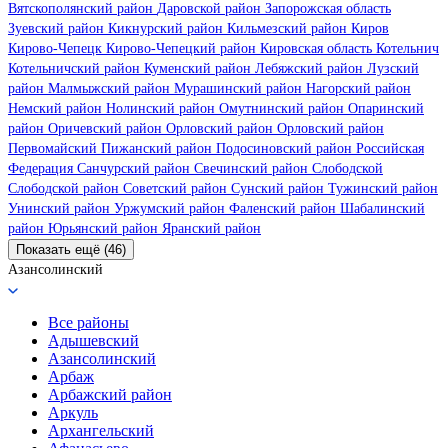
Вятскополянский район
Даровской район
Запорожская область
Зуевский район
Кикнурский район
Кильмезский район
Киров
Кирово-Чепецк
Кирово-Чепецкий район
Кировская область
Котельнич
Котельничский район
Куменский район
Лебяжский район
Лузский
район
Малмыжский район
Мурашинский район
Нагорский район
Немский район
Нолинский район
Омутнинский район
Опаринский
район
Оричевский район
Орловский район
Орловский район
Первомайский
Пижанский район
Подосиновский район
Российская
Федерация
Санчурский район
Свечинский район
Слободской
Слободской район
Советский район
Сунский район
Тужинский район
Унинский район
Уржумский район
Фаленский район
Шабалинский
район
Юрьянский район
Яранский район
Показать ещё (46)
Азансолинский
Все районы
Адышевский
Азансолинский
Арбаж
Арбажский район
Аркуль
Архангельский