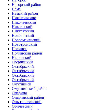
Нагорск
Нагорский район
Нема
Немский район
Нижнеивкино
Николаевский
Никольский
Никулятский
Нововятский
Новосмаильский
Новотроицкий
Нолинск
Нолинский район
Ныровский
Озерницкий
Октябрьский
Октябрьский
Октябрьский
Октябрьский
Омутнинск
Омутнинский район
Опарино
Опаринский район
Опытнопольский
Оричевский