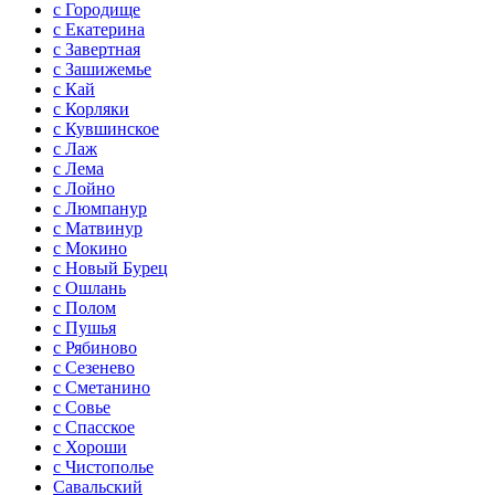
с Городище
с Екатерина
с Завертная
с Зашижемье
с Кай
с Корляки
с Кувшинское
с Лаж
с Лема
с Лойно
с Люмпанур
с Матвинур
с Мокино
с Новый Бурец
с Ошлань
с Полом
с Пушья
с Рябиново
с Сезенево
с Сметанино
с Совье
с Спасское
с Хороши
с Чистополье
Савальский