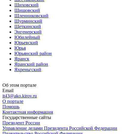
Шиховский
Шишовский
Шленниковский
Шурминский
Щеткинский
Энгенерский
Юбилейный
Юрьевский
Юрья
Юрьянский район
Яранск
Яранский район
Яхреньгский
Об этом портале
Email
it43@ako.kirov.ru
О портале
Помощь
Контактная информация
Государственные сайты
Президент России
Управление делами Президента Российской Федерации
Правительство Российской Федерации