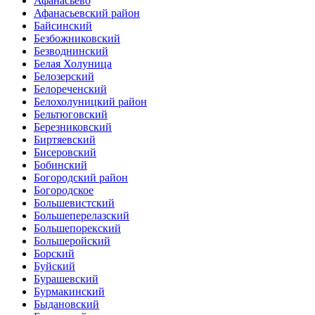
Афанасьево
Афанасьевский район
Байсинский
Безбожниковский
Безводнинский
Белая Холуница
Белозерский
Белореченский
Белохолуницкий район
Бельтюговский
Березниковский
Биртяевский
Бисеровский
Бобинский
Богородский район
Богородское
Большевистский
Большеперелазский
Большепорекский
Большеройский
Борский
Буйский
Бурашевский
Бурмакинский
Быдановский