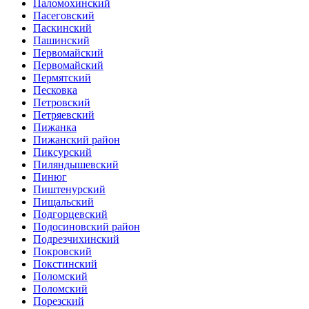
Паломохинский
Пасеговский
Паскинский
Пашинский
Первомайский
Первомайский
Пермятский
Песковка
Петровский
Петряевский
Пижанка
Пижанский район
Пиксурский
Пиляндышевский
Пинюг
Пиштенурский
Пищальский
Подгорцевский
Подосиновский район
Подрезчихинский
Покровский
Покстинский
Поломский
Поломский
Порезский