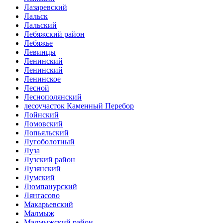
Лазаревский
Лальск
Лальский
Лебяжский район
Лебяжье
Левинцы
Ленинский
Ленинский
Ленинское
Лесной
Леснополянский
лесоучасток Каменный Перебор
Лойнский
Ломовский
Лопьяльский
Лугоболотный
Луза
Лузский район
Лузянский
Лумский
Люмпанурский
Лянгасово
Макарьевский
Малмыж
Малмыжский район