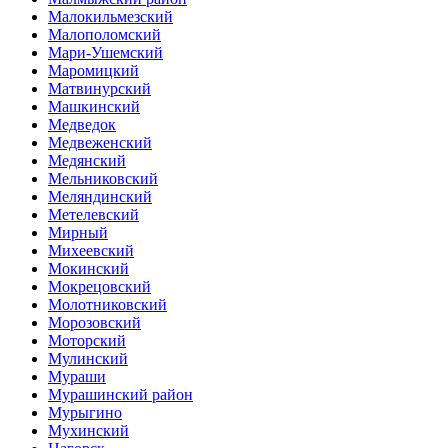
Малокильмезский
Малополомский
Мари-Ушемский
Маромицкий
Матвинурский
Машкинский
Медведок
Медвеженский
Медянский
Мельниковский
Меляндинский
Метелевский
Мирный
Михеевский
Мокинский
Мокрецовский
Молотниковский
Морозовский
Моторский
Мулинский
Мураши
Мурашинский район
Мурыгино
Мухинский