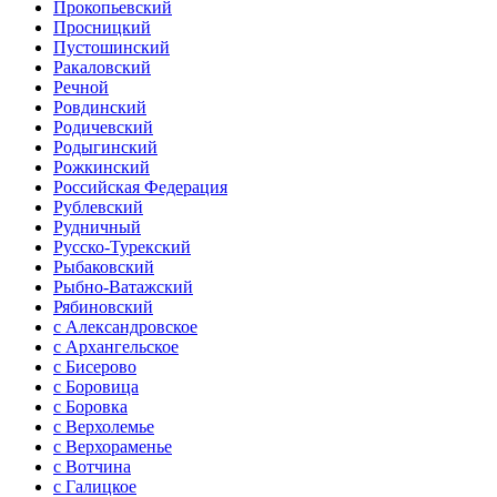
Прокопьевский
Просницкий
Пустошинский
Ракаловский
Речной
Ровдинский
Родичевский
Родыгинский
Рожкинский
Российская Федерация
Рублевский
Рудничный
Русско-Турекский
Рыбаковский
Рыбно-Ватажский
Рябиновский
с Александровское
с Архангельское
с Бисерово
с Боровица
с Боровка
с Верхолемье
с Верхораменье
с Вотчина
с Галицкое