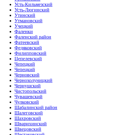
Усть-Кильмезский
Усть-Люгинский
Утинский
Утмановский
Учецкий
Фаленки
Фаленский район
Фатеевский
Федяковский
Филипповский
Цепелевский
Чепецкий
Чепецкий
Черновский
Чернохолуницкий
Чернушский
Чистопольский
Чувашевский
Чулковский
Шабалинский район
Шалеговский
Шахровский
Шварихинский
Швецовский
Шестаковский