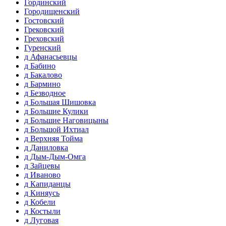
Гординский
Городищенский
Гостовский
Грековский
Греховский
Гуренский
д Афанасьевцы
д Бабино
д Бакалово
д Бармино
д Безводное
д Большая Шишовка
д Большие Кулики
д Большие Наговицыны
д Большой Ихтиал
д Верхняя Тойма
д Даниловка
д Дым-Дым-Омга
д Зайцевы
д Иваново
д Капиданцы
д Киняусь
д Кобели
д Костыли
д Луговая