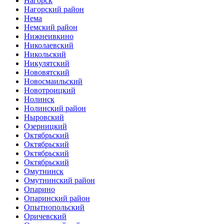
Нагорск
Нагорский район
Нема
Немский район
Нижнеивкино
Николаевский
Никольский
Никулятский
Нововятский
Новосмаильский
Новотроицкий
Нолинск
Нолинский район
Ныровский
Озерницкий
Октябрьский
Октябрьский
Октябрьский
Октябрьский
Омутнинск
Омутнинский район
Опарино
Опаринский район
Опытнопольский
Оричевский