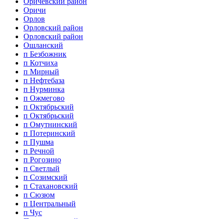
Оричевский район
Оричи
Орлов
Орловский район
Орловский район
Ошланский
п Безбожник
п Котчиха
п Мирный
п Нефтебаза
п Нурминка
п Ожмегово
п Октябрьский
п Октябрьский
п Омутнинский
п Потеринский
п Пушма
п Речной
п Рогозино
п Светлый
п Созимский
п Стахановский
п Сюзюм
п Центральный
п Чус