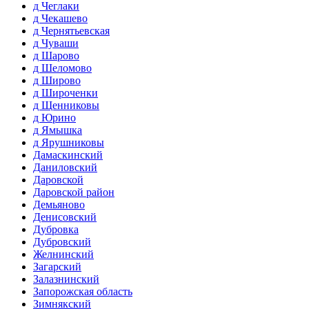
д Чеглаки
д Чекашево
д Чернятьевская
д Чуваши
д Шарово
д Шеломово
д Широво
д Широченки
д Щенниковы
д Юрино
д Ямышка
д Ярушниковы
Дамаскинский
Даниловский
Даровской
Даровской район
Демьяново
Денисовский
Дубровка
Дубровский
Желнинский
Загарский
Залазнинский
Запорожская область
Зимнякский