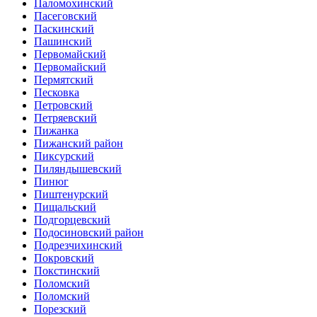
Паломохинский
Пасеговский
Паскинский
Пашинский
Первомайский
Первомайский
Пермятский
Песковка
Петровский
Петряевский
Пижанка
Пижанский район
Пиксурский
Пиляндышевский
Пинюг
Пиштенурский
Пищальский
Подгорцевский
Подосиновский район
Подрезчихинский
Покровский
Покстинский
Поломский
Поломский
Порезский