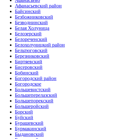
Афанасьево
Афанасьевский район
Байсинский
Безбожниковский
Безводнинский
Белая Холуница
Белозерский
Белореченский
Белохолуницкий район
Бельтюговский
Березниковский
Биртяевский
Бисеровский
Бобинский
Богородский район
Богородское
Большевистский
Большеперелазский
Большепорекский
Большеройский
Борский
Буйский
Бурашевский
Бурмакинский
Быдановский