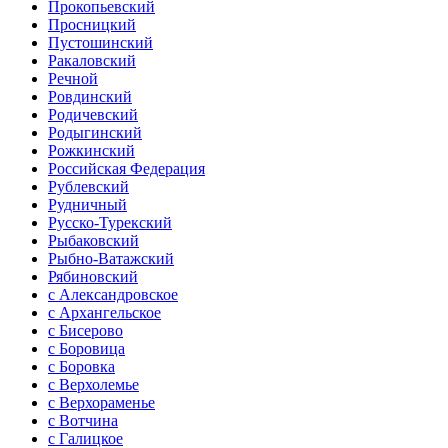
Прокопьевский
Просницкий
Пустошинский
Ракаловский
Речной
Ровдинский
Родичевский
Родыгинский
Рожкинский
Российская Федерация
Рублевский
Рудничный
Русско-Турекский
Рыбаковский
Рыбно-Ватажский
Рябиновский
с Александровское
с Архангельское
с Бисерово
с Боровица
с Боровка
с Верхолемье
с Верхораменье
с Вотчина
с Галицкое