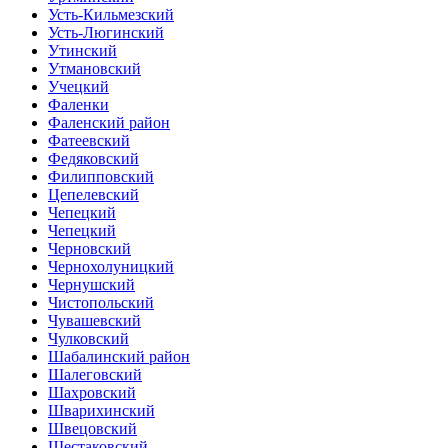
Усть-Кильмезский
Усть-Люгинский
Утинский
Утмановский
Учецкий
Фаленки
Фаленский район
Фатеевский
Федяковский
Филипповский
Цепелевский
Чепецкий
Чепецкий
Черновский
Чернохолуницкий
Чернушский
Чистопольский
Чувашевский
Чулковский
Шабалинский район
Шалеговский
Шахровский
Шварихинский
Швецовский
Шестаковский