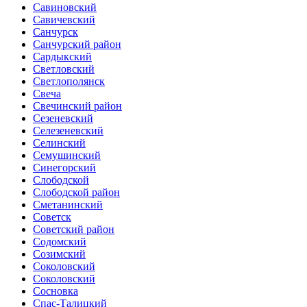
Савиновский
Савичевский
Санчурск
Санчурский район
Сардыкский
Светловский
Светлополянск
Свеча
Свечинский район
Сезеневский
Селезеневский
Селинский
Семушинский
Синегорский
Слободской
Слободской район
Сметанинский
Советск
Советский район
Содомский
Созимский
Соколовский
Соколовский
Сосновка
Спас-Талицкий