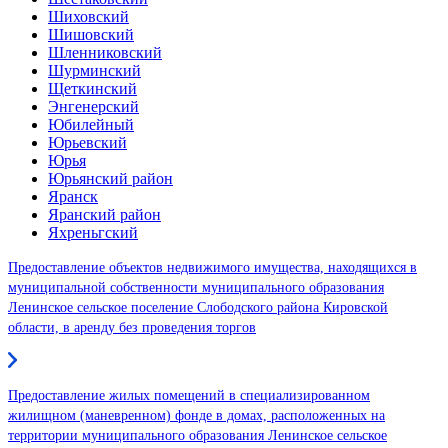
Шиховский
Шишовский
Шленниковский
Шурминский
Щеткинский
Энгенерский
Юбилейный
Юрьевский
Юрья
Юрьянский район
Яранск
Яранский район
Яхреньгский
Предоставление объектов недвижимого имущества, находящихся в
муниципальной собственности муниципального образования
Ленинское сельское поселение Слободского района Кировской
области, в аренду без проведения торгов
Предоставление жилых помещений в специализированном
жилищном (маневренном) фонде в домах, расположенных на
территории муниципального образования Ленинское сельское