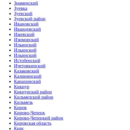
Знаменский
Зуевка
Зуевский
Зуевский район
Ивановский
Иванцевский
Ижевский
Изиморский
Ильинский
Ильинский
Ильинский
Истобенский
Ичетовкинский
Казаковский
Калининский
Канахинский
Кикнур
Кикнурский район
Кильмезский район
Кильмезь
Киров
Кирово-Чепецк
Кирово-Чепецкий район
Кировская область
Кирс