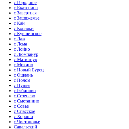
с Городище
с Екатерина
с Завертная
с Зашижемье
с Кай
с Корляки
с Кувшинское
с Лаж
с Лема
с Лойно
с Люмпанур
с Матвинур
с Мокино
с Новый Бурец
с Ошлань
с Полом
с Пушья
с Рябиново
с Сезенево
с Сметанино
с Совье
с Спасское
с Хороши
с Чистополье
Савальский