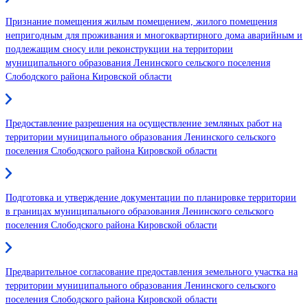
Признание помещения жилым помещением, жилого помещения
непригодным для проживания и многоквартирного дома аварийным и
подлежащим сносу или реконструкции на территории
муниципального образования Ленинского сельского поселения
Слободского района Кировской области
Предоставление разрешения на осуществление земляных работ на
территории муниципального образования Ленинского сельского
поселения Слободского района Кировской области
Подготовка и утверждение документации по планировке территории
в границах муниципального образования Ленинского сельского
поселения Слободского района Кировской области
Предварительное согласование предоставления земельного участка на
территории муниципального образования Ленинского сельского
поселения Слободского района Кировской области