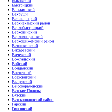
Быковский
Быстрицкий
Васькинский
Вахруши
Великорецкий
Верхнекамский район
Верхобыстрицкий
Верховинский
Верховонданский
Верхошижемский район
Ветошкинский
Вихаревский
Вичевский
Вожгальский
Войский
Вонданский
Восточный
Всехсвятский
Вынурский
Высокораменский
Вятские Поляны
Вятский
Вятскополянский район
Гарский
Гирсовский