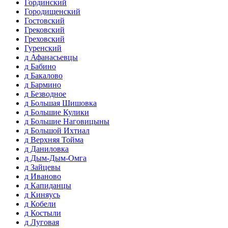
Гординский
Городищенский
Гостовский
Грековский
Греховский
Гуренский
д Афанасьевцы
д Бабино
д Бакалово
д Бармино
д Безводное
д Большая Шишовка
д Большие Кулики
д Большие Наговицыны
д Большой Ихтиал
д Верхняя Тойма
д Даниловка
д Дым-Дым-Омга
д Зайцевы
д Иваново
д Капиданцы
д Киняусь
д Кобели
д Костыли
д Луговая