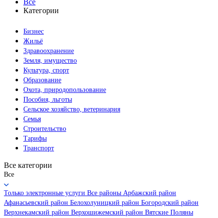
Все
Категории
Бизнес
Жильё
Здравоохранение
Земля, имущество
Культура, спорт
Образование
Охота, природопользование
Пособия, льготы
Сельское хозяйство, ветеринария
Семья
Строительство
Тарифы
Транспорт
Все категории
Все
Только электронные услуги
Все районы
Арбажский район
Афанасьевский район
Белохолуницкий район
Богородский район
Верхнекамский район
Верхошижемский район
Вятские Поляны