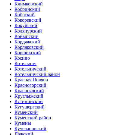
Климковский
Кобринский
Кобрский
Кокоревский
Кокуйский
Колянурский
Коныпский
Кордяжский
Корляковский
Коршикский
Косино
Котельнич
Котельничский
Котельничский район
Красная Поляна
Красногорский
Красноярский
Круглыжский
Кстининский
Кугушергский
Куменский
Куменский район
Кумены
Кучелаповский
Лажский