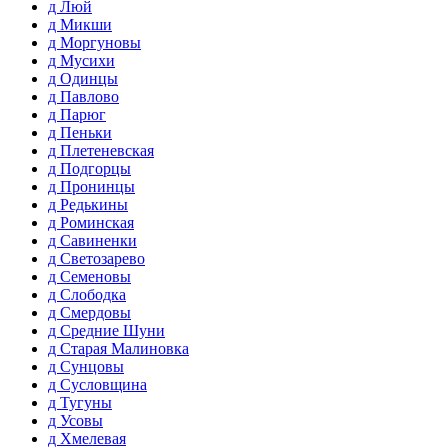
д Люй
д Микши
д Моргуновы
д Мусихи
д Одинцы
д Павлово
д Парюг
д Пеньки
д Плетеневская
д Подгорцы
д Пронинцы
д Редькины
д Роминская
д Савиненки
д Светозарево
д Семеновы
д Слободка
д Смердовы
д Средние Шуни
д Старая Малиновка
д Сунцовы
д Сусловщина
д Тугуны
д Усовы
д Хмелевая