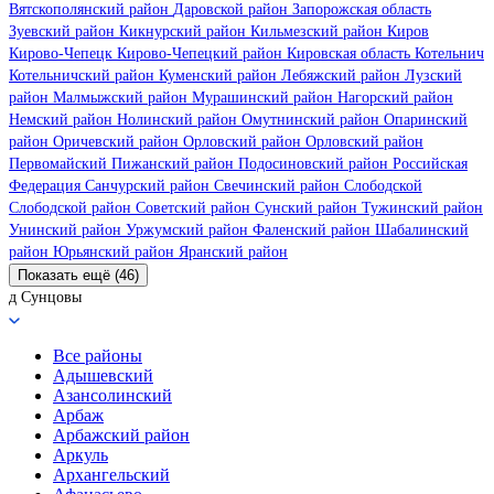
Вятскополянский район
Даровской район
Запорожская область
Зуевский район
Кикнурский район
Кильмезский район
Киров
Кирово-Чепецк
Кирово-Чепецкий район
Кировская область
Котельнич
Котельничский район
Куменский район
Лебяжский район
Лузский
район
Малмыжский район
Мурашинский район
Нагорский район
Немский район
Нолинский район
Омутнинский район
Опаринский
район
Оричевский район
Орловский район
Орловский район
Первомайский
Пижанский район
Подосиновский район
Российская
Федерация
Санчурский район
Свечинский район
Слободской
Слободской район
Советский район
Сунский район
Тужинский район
Унинский район
Уржумский район
Фаленский район
Шабалинский
район
Юрьянский район
Яранский район
Показать ещё (46)
д Сунцовы
Все районы
Адышевский
Азансолинский
Арбаж
Арбажский район
Аркуль
Архангельский