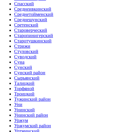
Спасский
Среднеивкинский
Среднетойменский
Среднешунский
Сретенский
Староверческий
Старопинигерский
Старотушкинский
Стрижи
Стуловский
Суводский
Суна
Сунский
Сунский район
Сырьянский
Талицкий
Торфяной
Троицкий
Тужинский район
Уни
Унинский
Унинский район
Уржум
Уржумский район
Уртминский