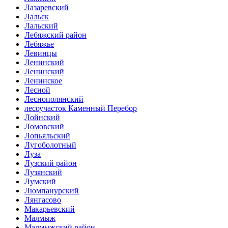
Лазаревский
Лальск
Лальский
Лебяжский район
Лебяжье
Левинцы
Ленинский
Ленинский
Ленинское
Лесной
Леснополянский
лесоучасток Каменный Перебор
Лойнский
Ломовский
Лопьяльский
Лугоболотный
Луза
Лузский район
Лузянский
Лумский
Люмпанурский
Лянгасово
Макарьевский
Малмыж
Малмыжский район