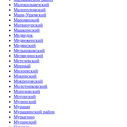
Малокильмезский
Малополомский
Мари-Ушемский
Маромицкий
Матвинурский
Машкинский
Медведок
Медвеженский
Медянский
Мельниковский
Меляндинский
Метелевский
Мирный
Михеевский
Мокинский
Мокрецовский
Молотниковский
Морозовский
Моторский
Мулинский
Мураши
Мурашинский район
Мурыгино
Мухинский