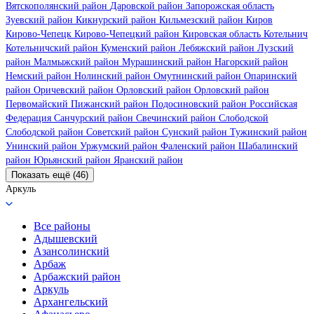
Вятскополянский район
Даровской район
Запорожская область
Зуевский район
Кикнурский район
Кильмезский район
Киров
Кирово-Чепецк
Кирово-Чепецкий район
Кировская область
Котельнич
Котельничский район
Куменский район
Лебяжский район
Лузский
район
Малмыжский район
Мурашинский район
Нагорский район
Немский район
Нолинский район
Омутнинский район
Опаринский
район
Оричевский район
Орловский район
Орловский район
Первомайский
Пижанский район
Подосиновский район
Российская
Федерация
Санчурский район
Свечинский район
Слободской
Слободской район
Советский район
Сунский район
Тужинский район
Унинский район
Уржумский район
Фаленский район
Шабалинский
район
Юрьянский район
Яранский район
Показать ещё (46)
Аркуль
Все районы
Адышевский
Азансолинский
Арбаж
Арбажский район
Аркуль
Архангельский