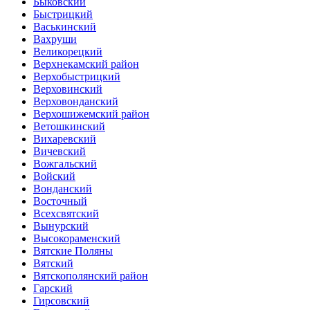
Быковский
Быстрицкий
Васькинский
Вахруши
Великорецкий
Верхнекамский район
Верхобыстрицкий
Верховинский
Верховонданский
Верхошижемский район
Ветошкинский
Вихаревский
Вичевский
Вожгальский
Войский
Вонданский
Восточный
Всехсвятский
Вынурский
Высокораменский
Вятские Поляны
Вятский
Вятскополянский район
Гарский
Гирсовский