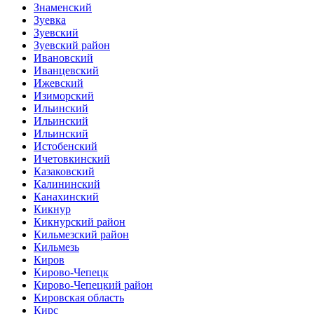
Знаменский
Зуевка
Зуевский
Зуевский район
Ивановский
Иванцевский
Ижевский
Изиморский
Ильинский
Ильинский
Ильинский
Истобенский
Ичетовкинский
Казаковский
Калининский
Канахинский
Кикнур
Кикнурский район
Кильмезский район
Кильмезь
Киров
Кирово-Чепецк
Кирово-Чепецкий район
Кировская область
Кирс