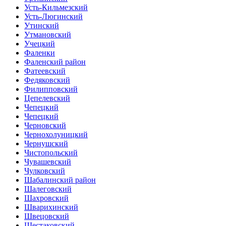
Усть-Кильмезский
Усть-Люгинский
Утинский
Утмановский
Учецкий
Фаленки
Фаленский район
Фатеевский
Федяковский
Филипповский
Цепелевский
Чепецкий
Чепецкий
Черновский
Чернохолуницкий
Чернушский
Чистопольский
Чувашевский
Чулковский
Шабалинский район
Шалеговский
Шахровский
Шварихинский
Швецовский
Шестаковский