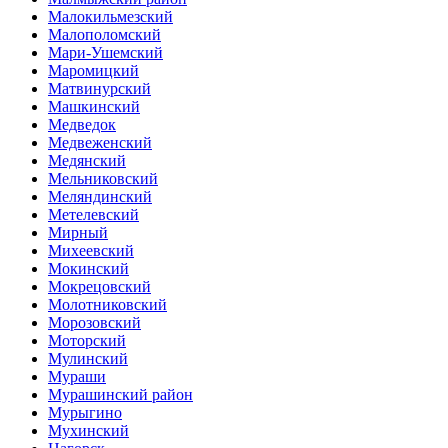
Малокильмезский
Малополомский
Мари-Ушемский
Маромицкий
Матвинурский
Машкинский
Медведок
Медвеженский
Медянский
Мельниковский
Меляндинский
Метелевский
Мирный
Михеевский
Мокинский
Мокрецовский
Молотниковский
Морозовский
Моторский
Мулинский
Мураши
Мурашинский район
Мурыгино
Мухинский