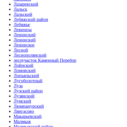
Лазаревский
Лальск
Лальский
Лебяжский район
Лебяжье
Левинцы
Ленинский
Ленинский
Ленинское
Лесной
Леснополянский
лесоучасток Каменный Перебор
Лойнский
Ломовский
Лопьяльский
Лугоболотный
Луза
Лузский район
Лузянский
Лумский
Люмпанурский
Лянгасово
Макарьевский
Малмыж
Малмыжский район