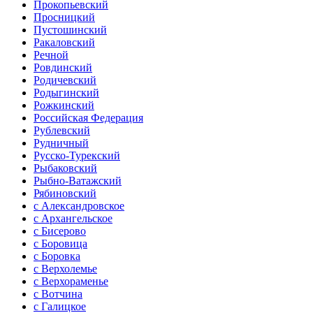
Прокопьевский
Просницкий
Пустошинский
Ракаловский
Речной
Ровдинский
Родичевский
Родыгинский
Рожкинский
Российская Федерация
Рублевский
Рудничный
Русско-Турекский
Рыбаковский
Рыбно-Ватажский
Рябиновский
с Александровское
с Архангельское
с Бисерово
с Боровица
с Боровка
с Верхолемье
с Верхораменье
с Вотчина
с Галицкое