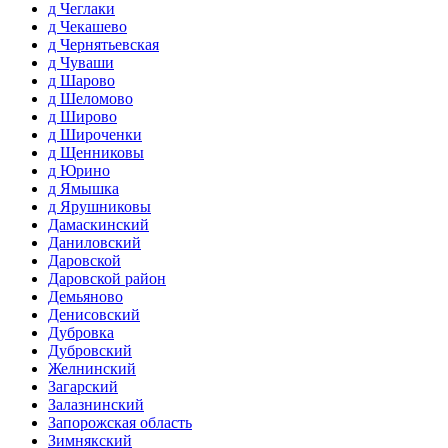
д Чеглаки
д Чекашево
д Чернятьевская
д Чуваши
д Шарово
д Шеломово
д Широво
д Широченки
д Щенниковы
д Юрино
д Ямышка
д Ярушниковы
Дамаскинский
Даниловский
Даровской
Даровской район
Демьяново
Денисовский
Дубровка
Дубровский
Желнинский
Загарский
Залазнинский
Запорожская область
Зимнякский