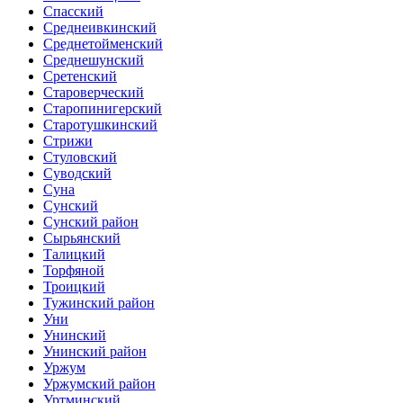
Спасский
Среднеивкинский
Среднетойменский
Среднешунский
Сретенский
Староверческий
Старопинигерский
Старотушкинский
Стрижи
Стуловский
Суводский
Суна
Сунский
Сунский район
Сырьянский
Талицкий
Торфяной
Троицкий
Тужинский район
Уни
Унинский
Унинский район
Уржум
Уржумский район
Уртминский