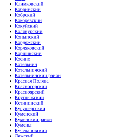
Климковский
Кобринский
Кобрский
Кокоревский
Кокуйский
Колянурский
Коныпский
Кордяжский
Корляковский
Коршикский
Косино
Котельнич
Котельничский
Котельничский район
Красная Поляна
Красногорский
Красноярский
Круглыжский
Кстининский
Кугушергский
Куменский
Куменский район
Кумены
Кучелаповский
Лажский