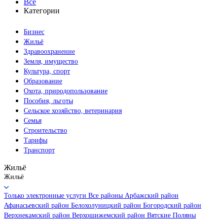
Все
Категории
Бизнес
Жильё
Здравоохранение
Земля, имущество
Культура, спорт
Образование
Охота, природопользование
Пособия, льготы
Сельское хозяйство, ветеринария
Семья
Строительство
Тарифы
Транспорт
Жильё
Жильё
Только электронные услуги
Все районы
Арбажский район
Афанасьевский район
Белохолуницкий район
Богородский район
Верхнекамский район
Верхошижемский район
Вятские Поляны