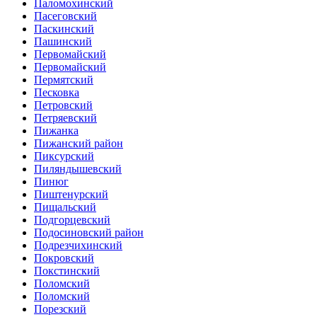
Паломохинский
Пасеговский
Паскинский
Пашинский
Первомайский
Первомайский
Пермятский
Песковка
Петровский
Петряевский
Пижанка
Пижанский район
Пиксурский
Пиляндышевский
Пинюг
Пиштенурский
Пищальский
Подгорцевский
Подосиновский район
Подрезчихинский
Покровский
Покстинский
Поломский
Поломский
Порезский