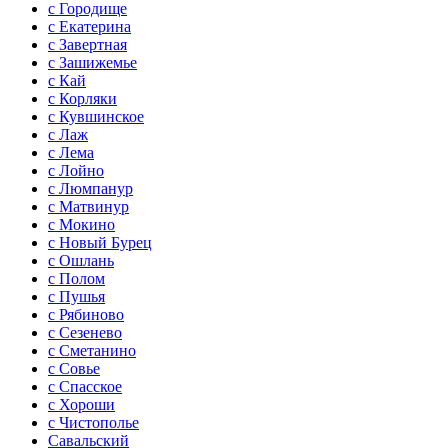
с Городище
с Екатерина
с Завертная
с Зашижемье
с Кай
с Корляки
с Кувшинское
с Лаж
с Лема
с Лойно
с Люмпанур
с Матвинур
с Мокино
с Новый Бурец
с Ошлань
с Полом
с Пушья
с Рябиново
с Сезенево
с Сметанино
с Совье
с Спасское
с Хороши
с Чистополье
Савальский