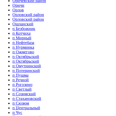
Оричевский район
Оричи
Орлов
Орловский район
Орловский район
Ошланский
п Безбожник
п Котчиха
п Мирный
п Нефтебаза
п Нурминка
п Ожмегово
п Октябрьский
п Октябрьский
п Омутнинский
п Потеринский
п Пушма
п Речной
п Рогозино
п Светлый
п Созимский
п Стахановский
п Сюзюм
п Центральный
п Чус