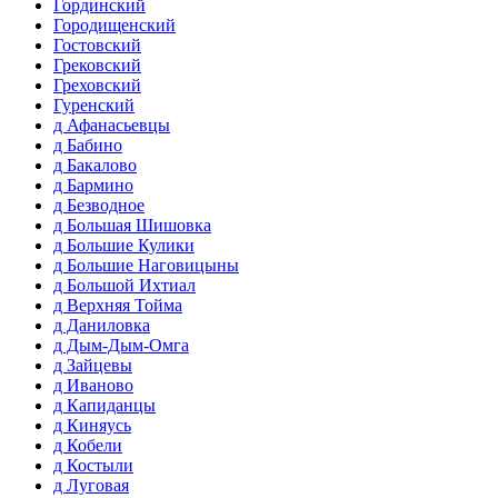
Гординский
Городищенский
Гостовский
Грековский
Греховский
Гуренский
д Афанасьевцы
д Бабино
д Бакалово
д Бармино
д Безводное
д Большая Шишовка
д Большие Кулики
д Большие Наговицыны
д Большой Ихтиал
д Верхняя Тойма
д Даниловка
д Дым-Дым-Омга
д Зайцевы
д Иваново
д Капиданцы
д Киняусь
д Кобели
д Костыли
д Луговая