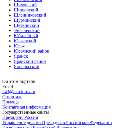
Шиховский
Шишовский
Шленниковский
Шурминский
Щеткинский
Энгенерский
Юбилейный
Юрьевский
Юрья
Юрьянский район
Яранск
Яранский район
Яхреньгский
Об этом портале
Email
it43@ako.kirov.ru
О портале
Помощь
Контактная информация
Государственные сайты
Президент России
Управление делами Президента Российской Федерации
Правительство Российской Федерации