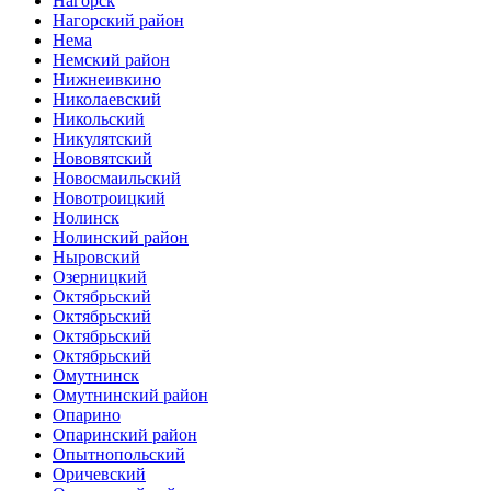
Нагорск
Нагорский район
Нема
Немский район
Нижнеивкино
Николаевский
Никольский
Никулятский
Нововятский
Новосмаильский
Новотроицкий
Нолинск
Нолинский район
Ныровский
Озерницкий
Октябрьский
Октябрьский
Октябрьский
Октябрьский
Омутнинск
Омутнинский район
Опарино
Опаринский район
Опытнопольский
Оричевский