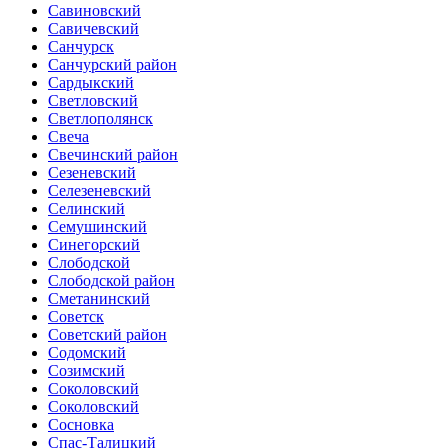
Савиновский
Савичевский
Санчурск
Санчурский район
Сардыкский
Светловский
Светлополянск
Свеча
Свечинский район
Сезеневский
Селезеневский
Селинский
Семушинский
Синегорский
Слободской
Слободской район
Сметанинский
Советск
Советский район
Содомский
Созимский
Соколовский
Соколовский
Сосновка
Спас-Талицкий