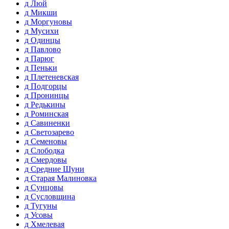
д Люй
д Микши
д Моргуновы
д Мусихи
д Одинцы
д Павлово
д Парюг
д Пеньки
д Плетеневская
д Подгорцы
д Пронинцы
д Редькины
д Роминская
д Савиненки
д Светозарево
д Семеновы
д Слободка
д Смердовы
д Средние Шуни
д Старая Малиновка
д Сунцовы
д Сусловщина
д Тугуны
д Усовы
д Хмелевая