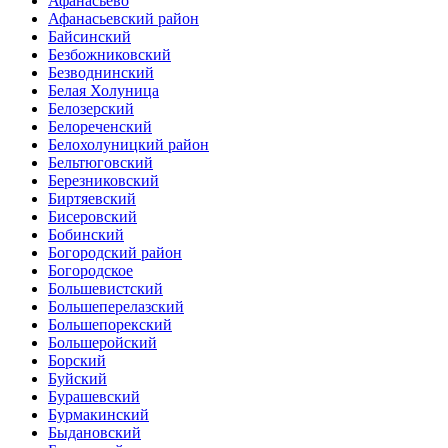
Афанасьево
Афанасьевский район
Байсинский
Безбожниковский
Безводнинский
Белая Холуница
Белозерский
Белореченский
Белохолуницкий район
Бельтюговский
Березниковский
Биртяевский
Бисеровский
Бобинский
Богородский район
Богородское
Большевистский
Большеперелазский
Большепорекский
Большеройский
Борский
Буйский
Бурашевский
Бурмакинский
Быдановский