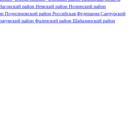
Нагорский район
Немский район
Нолинский район
он
Подосиновский район
Российская Федерация
Санчурский
ржумский район
Фаленский район
Шабалинский район