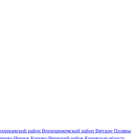
рхнекамский район
Верхошижемский район
Вятские Поляны
ирово-Чепецк
Кирово-Чепецкий район
Кировская область