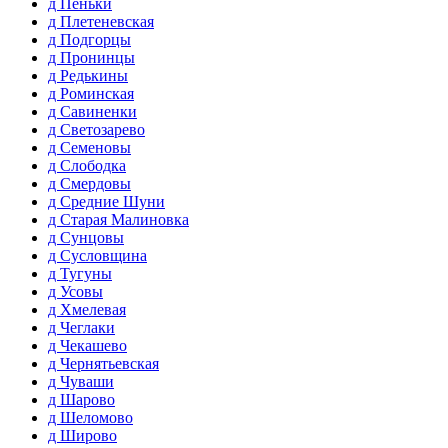
д Пеньки
д Плетеневская
д Подгорцы
д Пронинцы
д Редькины
д Роминская
д Савиненки
д Светозарево
д Семеновы
д Слободка
д Смердовы
д Средние Шуни
д Старая Малиновка
д Сунцовы
д Сусловщина
д Тугуны
д Усовы
д Хмелевая
д Чеглаки
д Чекашево
д Чернятьевская
д Чуваши
д Шарово
д Шеломово
д Широво