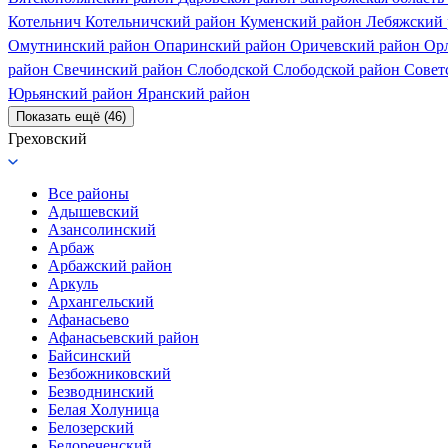
Котельнич
Котельничский район
Куменский район
Лебяжский
Омутнинский район
Опаринский район
Оричевский район
Ор
район
Свечинский район
Слободской
Слободской район
Совет
Юрьянский район
Яранский район
Показать ещё (46)
Греховский
Все районы
Адышевский
Азансолинский
Арбаж
Арбажский район
Аркуль
Архангельский
Афанасьево
Афанасьевский район
Байсинский
Безбожниковский
Безводнинский
Белая Холуница
Белозерский
Белореченский