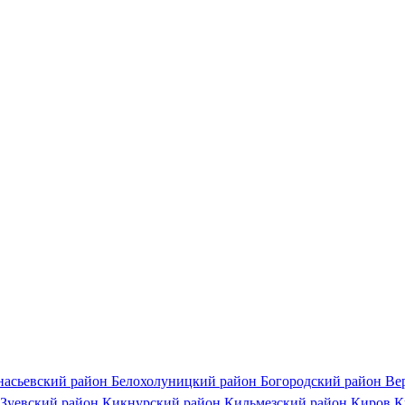
насьевский район
Белохолуницкий район
Богородский район
Ве
Зуевский район
Кикнурский район
Кильмезский район
Киров
К