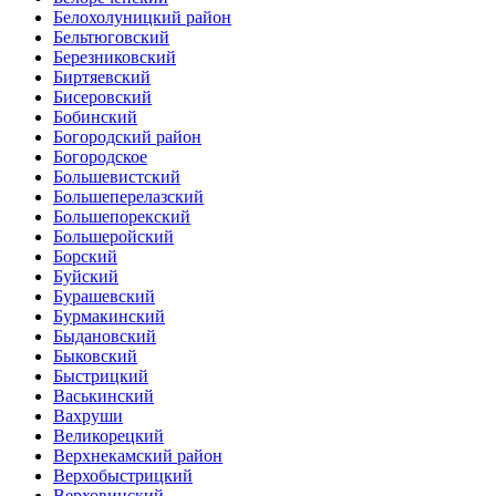
Белохолуницкий район
Бельтюговский
Березниковский
Биртяевский
Бисеровский
Бобинский
Богородский район
Богородское
Большевистский
Большеперелазский
Большепорекский
Большеройский
Борский
Буйский
Бурашевский
Бурмакинский
Быдановский
Быковский
Быстрицкий
Васькинский
Вахруши
Великорецкий
Верхнекамский район
Верхобыстрицкий
Верховинский