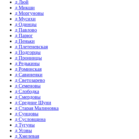
д Люй
д Микши
д Моргуновы
д Мусихи
д Одинцы
д Павлово
д Парюг
д Пеньки
д Плетеневская
д Подгорцы
д Пронинцы
д Редькины
д Роминская
д Савиненки
д Светозарево
д Семеновы
д Слободка
д Смердовы
д Средние Шуни
д Старая Малиновка
д Сунцовы
д Сусловщина
д Тугуны
д Усовы
д Хмелевая