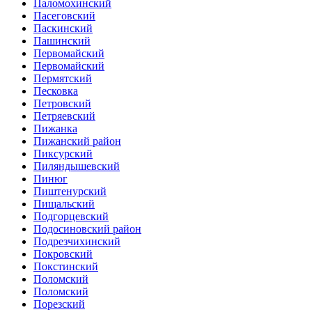
Паломохинский
Пасеговский
Паскинский
Пашинский
Первомайский
Первомайский
Пермятский
Песковка
Петровский
Петряевский
Пижанка
Пижанский район
Пиксурский
Пиляндышевский
Пинюг
Пиштенурский
Пищальский
Подгорцевский
Подосиновский район
Подрезчихинский
Покровский
Покстинский
Поломский
Поломский
Порезский