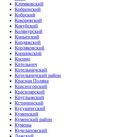
Климковский
Кобринский
Кобрский
Кокоревский
Кокуйский
Колянурский
Коныпский
Кордяжский
Корляковский
Коршикский
Косино
Котельнич
Котельничский
Котельничский район
Красная Поляна
Красногорский
Красноярский
Круглыжский
Кстининский
Кугушергский
Куменский
Куменский район
Кумены
Кучелаповский
Лажский