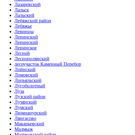
Лазаревский
Лальск
Лальский
Лебяжский район
Лебяжье
Левинцы
Ленинский
Ленинский
Ленинское
Лесной
Леснополянский
лесоучасток Каменный Перебор
Лойнский
Ломовский
Лопьяльский
Лугоболотный
Луза
Лузский район
Лузянский
Лумский
Люмпанурский
Лянгасово
Макарьевский
Малмыж
Малмыжский район