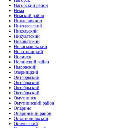
Нагорск
Нагорский район
Нема
Немский район
Нижнеивкино
Николаевский
Никольский
Никулятский
Нововятский
Новосмаильский
Новотроицкий
Нолинск
Нолинский район
Ныровский
Озерницкий
Октябрьский
Октябрьский
Октябрьский
Октябрьский
Омутнинск
Омутнинский район
Опарино
Опаринский район
Опытнопольский
Оричевский