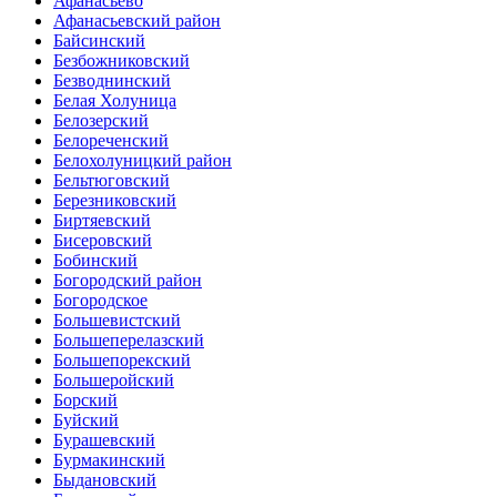
Афанасьево
Афанасьевский район
Байсинский
Безбожниковский
Безводнинский
Белая Холуница
Белозерский
Белореченский
Белохолуницкий район
Бельтюговский
Березниковский
Биртяевский
Бисеровский
Бобинский
Богородский район
Богородское
Большевистский
Большеперелазский
Большепорекский
Большеройский
Борский
Буйский
Бурашевский
Бурмакинский
Быдановский