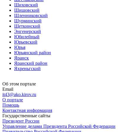
Шиховский
Шишовский
Шленниковский
Шурминский
Щеткинский
Энгенерский
Юбилейный
Юрьевский
Юрья
Юрьянский район
Яранск
Яранский район
Яхреньгский
Об этом портале
Email
it43@ako.kirov.ru
О портале
Помощь
Контактная информация
Государственные сайты
Президент России
Управление делами Президента Российской Федерации
Правительство Российской Федерации