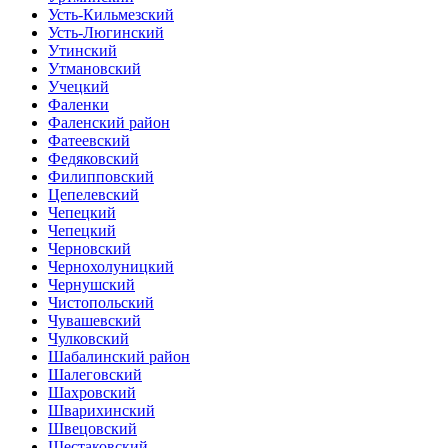
Усть-Кильмезский
Усть-Люгинский
Утинский
Утмановский
Учецкий
Фаленки
Фаленский район
Фатеевский
Федяковский
Филипповский
Цепелевский
Чепецкий
Чепецкий
Черновский
Чернохолуницкий
Чернушский
Чистопольский
Чувашевский
Чулковский
Шабалинский район
Шалеговский
Шахровский
Шварихинский
Швецовский
Шестаковский