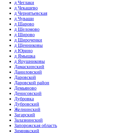
д Чеглаки
д Чекашево
д Чернятьевская
д Чуваши
д Шарово
д Шеломово
д Широво
д Широченки
д Щенниковы
д Юрино
д Ямышка
д Ярушниковы
Дамаскинский
Даниловский
Даровской
Даровской район
Демьяново
Денисовский
Дубровка
Дубровский
Желнинский
Загарский
Залазнинский
Запорожская область
Зимнякский