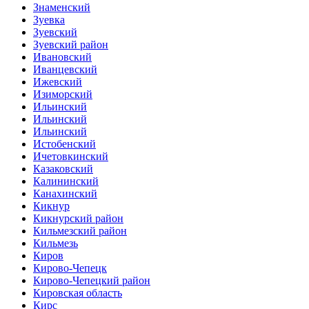
Знаменский
Зуевка
Зуевский
Зуевский район
Ивановский
Иванцевский
Ижевский
Изиморский
Ильинский
Ильинский
Ильинский
Истобенский
Ичетовкинский
Казаковский
Калининский
Канахинский
Кикнур
Кикнурский район
Кильмезский район
Кильмезь
Киров
Кирово-Чепецк
Кирово-Чепецкий район
Кировская область
Кирс