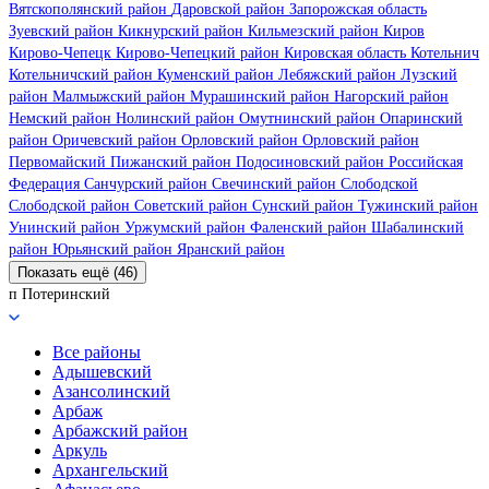
Вятскополянский район
Даровской район
Запорожская область
Зуевский район
Кикнурский район
Кильмезский район
Киров
Кирово-Чепецк
Кирово-Чепецкий район
Кировская область
Котельнич
Котельничский район
Куменский район
Лебяжский район
Лузский
район
Малмыжский район
Мурашинский район
Нагорский район
Немский район
Нолинский район
Омутнинский район
Опаринский
район
Оричевский район
Орловский район
Орловский район
Первомайский
Пижанский район
Подосиновский район
Российская
Федерация
Санчурский район
Свечинский район
Слободской
Слободской район
Советский район
Сунский район
Тужинский район
Унинский район
Уржумский район
Фаленский район
Шабалинский
район
Юрьянский район
Яранский район
Показать ещё (46)
п Потеринский
Все районы
Адышевский
Азансолинский
Арбаж
Арбажский район
Аркуль
Архангельский