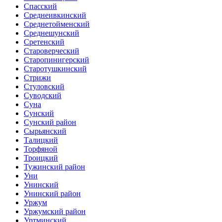
Спасский
Среднеивкинский
Среднетойменский
Среднешунский
Сретенский
Староверческий
Старопинигерский
Старотушкинский
Стрижи
Стуловский
Суводский
Суна
Сунский
Сунский район
Сырьянский
Талицкий
Торфяной
Троицкий
Тужинский район
Уни
Унинский
Унинский район
Уржум
Уржумский район
Уртминский