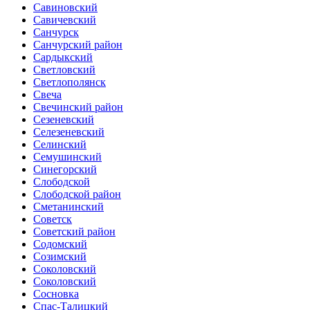
Савиновский
Савичевский
Санчурск
Санчурский район
Сардыкский
Светловский
Светлополянск
Свеча
Свечинский район
Сезеневский
Селезеневский
Селинский
Семушинский
Синегорский
Слободской
Слободской район
Сметанинский
Советск
Советский район
Содомский
Созимский
Соколовский
Соколовский
Сосновка
Спас-Талицкий