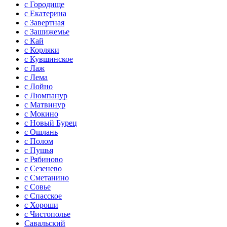
с Городище
с Екатерина
с Завертная
с Зашижемье
с Кай
с Корляки
с Кувшинское
с Лаж
с Лема
с Лойно
с Люмпанур
с Матвинур
с Мокино
с Новый Бурец
с Ошлань
с Полом
с Пушья
с Рябиново
с Сезенево
с Сметанино
с Совье
с Спасское
с Хороши
с Чистополье
Савальский