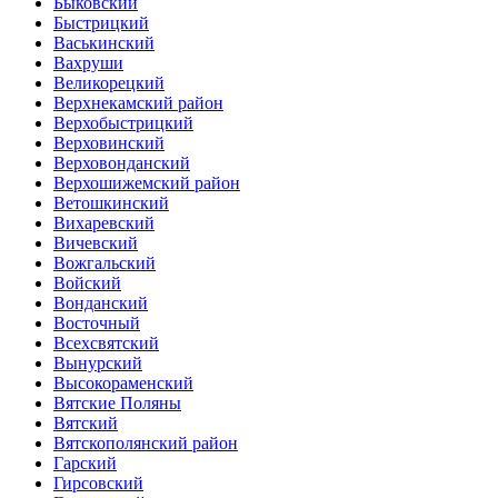
Быковский
Быстрицкий
Васькинский
Вахруши
Великорецкий
Верхнекамский район
Верхобыстрицкий
Верховинский
Верховонданский
Верхошижемский район
Ветошкинский
Вихаревский
Вичевский
Вожгальский
Войский
Вонданский
Восточный
Всехсвятский
Вынурский
Высокораменский
Вятские Поляны
Вятский
Вятскополянский район
Гарский
Гирсовский