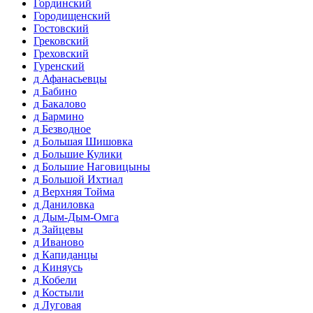
Гординский
Городищенский
Гостовский
Грековский
Греховский
Гуренский
д Афанасьевцы
д Бабино
д Бакалово
д Бармино
д Безводное
д Большая Шишовка
д Большие Кулики
д Большие Наговицыны
д Большой Ихтиал
д Верхняя Тойма
д Даниловка
д Дым-Дым-Омга
д Зайцевы
д Иваново
д Капиданцы
д Киняусь
д Кобели
д Костыли
д Луговая