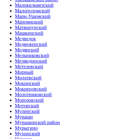
Малокильмезский
Малополомский
Мари-Ушемский
Маромицкий
Матвинурский
Машкинский
Медведок
Медвеженский
Медянский
Мельниковский
Меляндинский
Метелевский
Мирный
Михеевский
Мокинский
Мокрецовский
Молотниковский
Морозовский
Моторский
Мулинский
Мураши
Мурашинский район
Мурыгино
Мухинский