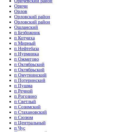
Оричевский район
Оричи
Орлов
Орловский район
Орловский район
Ошланский
п Безбожник
п Котчиха
п Мирный
п Нефтебаза
п Нурминка
п Ожмегово
п Октябрьский
п Октябрьский
п Омутнинский
п Потеринский
п Пушма
п Речной
п Рогозино
п Светлый
п Созимский
п Стахановский
п Сюзюм
п Центральный
п Чус