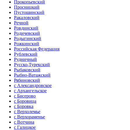
Прокопьевский
Просницкий
Пустошинский
Ракаловский
Речной
Ровдинский
Родичевский
Родыгинский
Рожкинский
Российская Федерация
Рублевский
Рудничный
Русско-Турекский
Рыбаковский
Рыбно-Ватажский
Рябиновский
с Александровское
с Архангельское
с Бисерово
с Боровица
с Боровка
с Верхолемье
с Верхораменье
с Вотчина
с Галицкое