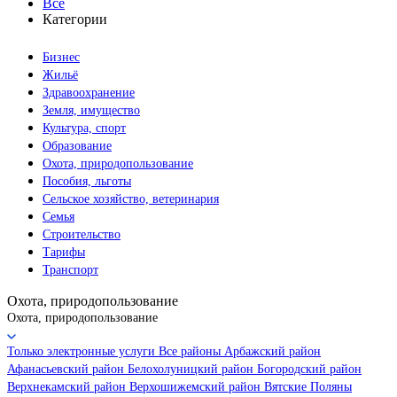
Все
Категории
Бизнес
Жильё
Здравоохранение
Земля, имущество
Культура, спорт
Образование
Охота, природопользование
Пособия, льготы
Сельское хозяйство, ветеринария
Семья
Строительство
Тарифы
Транспорт
Охота, природопользование
Охота, природопользование
Только электронные услуги
Все районы
Арбажский район
Афанасьевский район
Белохолуницкий район
Богородский район
Верхнекамский район
Верхошижемский район
Вятские Поляны