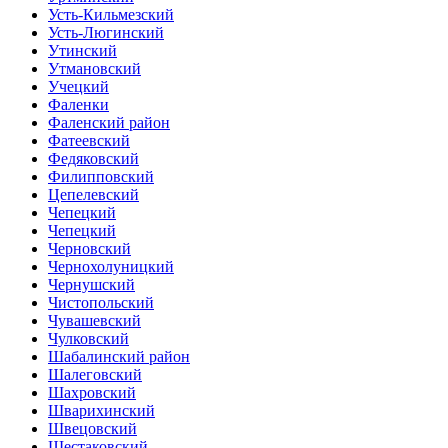
Усть-Кильмезский
Усть-Люгинский
Утинский
Утмановский
Учецкий
Фаленки
Фаленский район
Фатеевский
Федяковский
Филипповский
Цепелевский
Чепецкий
Чепецкий
Черновский
Чернохолуницкий
Чернушский
Чистопольский
Чувашевский
Чулковский
Шабалинский район
Шалеговский
Шахровский
Шварихинский
Швецовский
Шестаковский