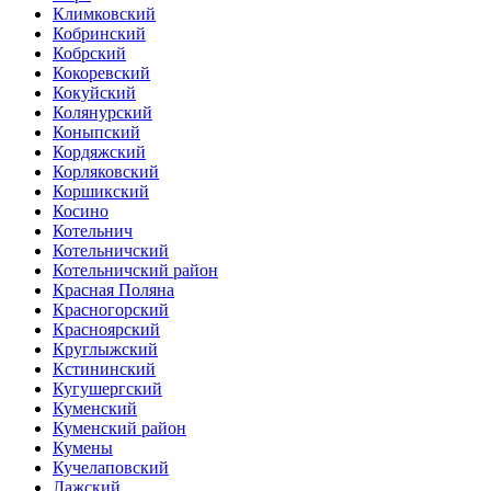
Климковский
Кобринский
Кобрский
Кокоревский
Кокуйский
Колянурский
Коныпский
Кордяжский
Корляковский
Коршикский
Косино
Котельнич
Котельничский
Котельничский район
Красная Поляна
Красногорский
Красноярский
Круглыжский
Кстининский
Кугушергский
Куменский
Куменский район
Кумены
Кучелаповский
Лажский