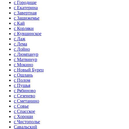
с Городище
с Екатерина
с Завертная
с Зашижемье
с Кай
с Корляки
с Кувшинское
с Лаж
с Лема
с Лойно
с Люмпанур
с Матвинур
с Мокино
с Новый Бурец
с Ошлань
с Полом
с Пушья
с Рябиново
с Сезенево
с Сметанино
с Совье
с Спасское
с Хороши
с Чистополье
Савальский