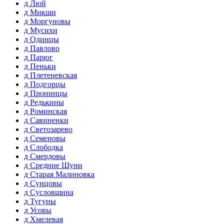
д Люй
д Микши
д Моргуновы
д Мусихи
д Одинцы
д Павлово
д Парюг
д Пеньки
д Плетеневская
д Подгорцы
д Пронинцы
д Редькины
д Роминская
д Савиненки
д Светозарево
д Семеновы
д Слободка
д Смердовы
д Средние Шуни
д Старая Малиновка
д Сунцовы
д Сусловщина
д Тугуны
д Усовы
д Хмелевая