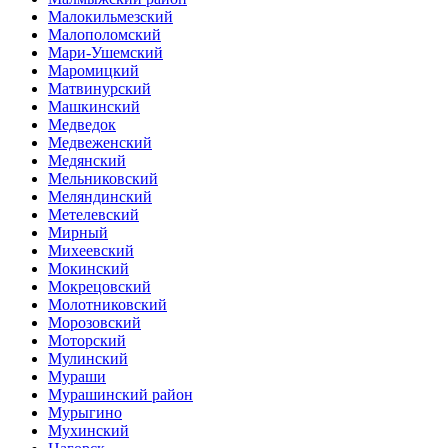
Малокильмезский
Малополомский
Мари-Ушемский
Маромицкий
Матвинурский
Машкинский
Медведок
Медвеженский
Медянский
Мельниковский
Меляндинский
Метелевский
Мирный
Михеевский
Мокинский
Мокрецовский
Молотниковский
Морозовский
Моторский
Мулинский
Мураши
Мурашинский район
Мурыгино
Мухинский