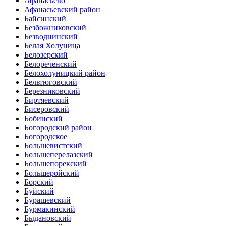
Афанасьево
Афанасьевский район
Байсинский
Безбожниковский
Безводнинский
Белая Холуница
Белозерский
Белореченский
Белохолуницкий район
Бельтюговский
Березниковский
Биртяевский
Бисеровский
Бобинский
Богородский район
Богородское
Большевистский
Большеперелазский
Большепорекский
Большеройский
Борский
Буйский
Бурашевский
Бурмакинский
Быдановский