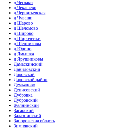
д Чеглаки
д Чекашево
д Чернятьевская
д Чуваши
д Шарово
д Шеломово
д Широво
д Широченки
д Щенниковы
д Юрино
д Ямышка
д Ярушниковы
Дамаскинский
Даниловский
Даровской
Даровской район
Демьяново
Денисовский
Дубровка
Дубровский
Желнинский
Загарский
Залазнинский
Запорожская область
Зимнякский