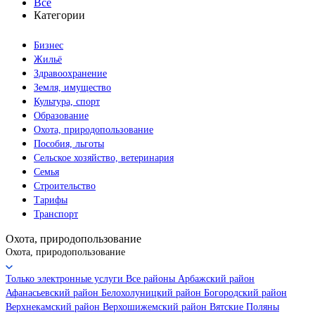
Все
Категории
Бизнес
Жильё
Здравоохранение
Земля, имущество
Культура, спорт
Образование
Охота, природопользование
Пособия, льготы
Сельское хозяйство, ветеринария
Семья
Строительство
Тарифы
Транспорт
Охота, природопользование
Охота, природопользование
Только электронные услуги
Все районы
Арбажский район
Афанасьевский район
Белохолуницкий район
Богородский район
Верхнекамский район
Верхошижемский район
Вятские Поляны