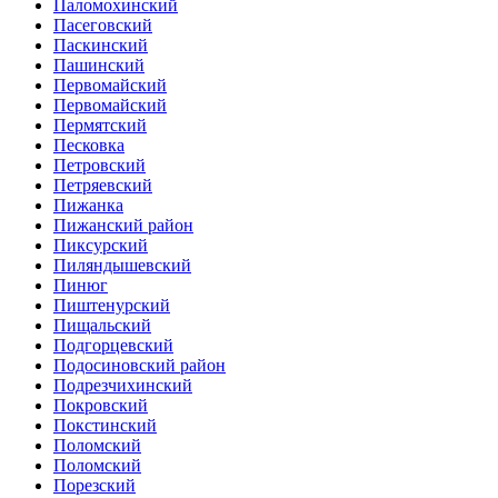
Паломохинский
Пасеговский
Паскинский
Пашинский
Первомайский
Первомайский
Пермятский
Песковка
Петровский
Петряевский
Пижанка
Пижанский район
Пиксурский
Пиляндышевский
Пинюг
Пиштенурский
Пищальский
Подгорцевский
Подосиновский район
Подрезчихинский
Покровский
Покстинский
Поломский
Поломский
Порезский