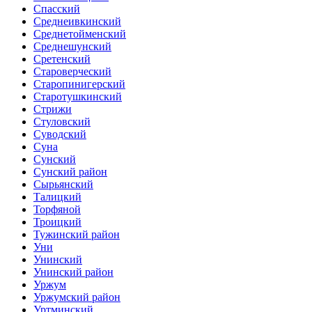
Спасский
Среднеивкинский
Среднетойменский
Среднешунский
Сретенский
Староверческий
Старопинигерский
Старотушкинский
Стрижи
Стуловский
Суводский
Суна
Сунский
Сунский район
Сырьянский
Талицкий
Торфяной
Троицкий
Тужинский район
Уни
Унинский
Унинский район
Уржум
Уржумский район
Уртминский