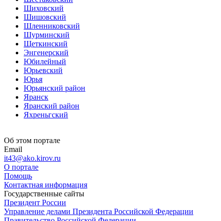
Шиховский
Шишовский
Шленниковский
Шурминский
Щеткинский
Энгенерский
Юбилейный
Юрьевский
Юрья
Юрьянский район
Яранск
Яранский район
Яхреньгский
Об этом портале
Email
it43@ako.kirov.ru
О портале
Помощь
Контактная информация
Государственные сайты
Президент России
Управление делами Президента Российской Федерации
Правительство Российской Федерации