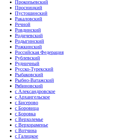
Прокопьевский
Просницкий
Пустошинский
Ракаловский
Речной
Ровдинский
Родичевский
Родыгинский
Рожкинский
Российская Федерация
Рублевский
Рудничный
Русско-Турекский
Рыбаковский
Рыбно-Ватажский
Рябиновский
с Александровское
с Архангельское
с Бисерово
с Боровица
с Боровка
с Верхолемье
с Верхораменье
с Вотчина
с Галицкое