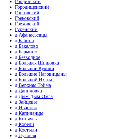
Гординский
Городищенский
Гостовский
Грековский
Греховский
Гуренский
д Афанасьевцы
д Бабино
д Бакалово
д Бармино
д Безводное
д Большая Шишовка
д Большие Кулики
д Большие Наговицыны
д Большой Ихтиал
д Верхняя Тойма
д Даниловка
д Дым-Дым-Омга
д Зайцевы
д Иваново
д Капиданцы
д Киняусь
д Кобели
д Костыли
д Луговая