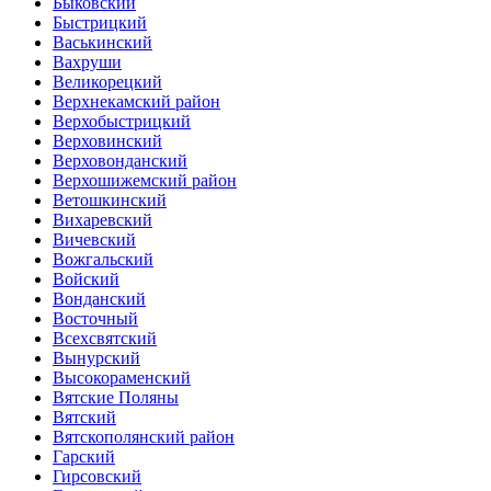
Быковский
Быстрицкий
Васькинский
Вахруши
Великорецкий
Верхнекамский район
Верхобыстрицкий
Верховинский
Верховонданский
Верхошижемский район
Ветошкинский
Вихаревский
Вичевский
Вожгальский
Войский
Вонданский
Восточный
Всехсвятский
Вынурский
Высокораменский
Вятские Поляны
Вятский
Вятскополянский район
Гарский
Гирсовский