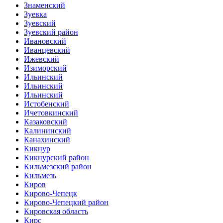
Знаменский
Зуевка
Зуевский
Зуевский район
Ивановский
Иванцевский
Ижевский
Изиморский
Ильинский
Ильинский
Ильинский
Истобенский
Ичетовкинский
Казаковский
Калининский
Канахинский
Кикнур
Кикнурский район
Кильмезский район
Кильмезь
Киров
Кирово-Чепецк
Кирово-Чепецкий район
Кировская область
Кирс