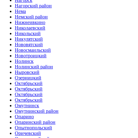
Нагорск
Нагорский район
Нема
Немский район
Нижнеивкино
Николаевский
Никольский
Никулятский
Нововятский
Новосмаильский
Новотроицкий
Нолинск
Нолинский район
Ныровский
Озерницкий
Октябрьский
Октябрьский
Октябрьский
Октябрьский
Омутнинск
Омутнинский район
Опарино
Опаринский район
Опытнопольский
Оричевский