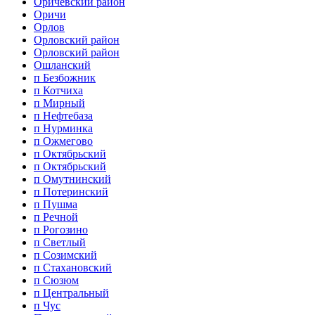
Оричевский район
Оричи
Орлов
Орловский район
Орловский район
Ошланский
п Безбожник
п Котчиха
п Мирный
п Нефтебаза
п Нурминка
п Ожмегово
п Октябрьский
п Октябрьский
п Омутнинский
п Потеринский
п Пушма
п Речной
п Рогозино
п Светлый
п Созимский
п Стахановский
п Сюзюм
п Центральный
п Чус