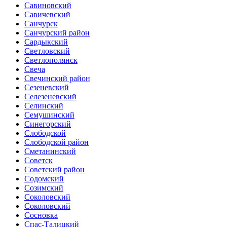
Савиновский
Савичевский
Санчурск
Санчурский район
Сардыкский
Светловский
Светлополянск
Свеча
Свечинский район
Сезеневский
Селезеневский
Селинский
Семушинский
Синегорский
Слободской
Слободской район
Сметанинский
Советск
Советский район
Содомский
Созимский
Соколовский
Соколовский
Сосновка
Спас-Талицкий