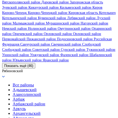
Вятскополянский район
Даровской район
Запорожская область
Зуевский район
Кикнурский район
Кильмезский район
Киров
Кирово-Чепецк
Кирово-Чепецкий район
Кировская область
Котельнич
Котельничский район
Куменский район
Лебяжский район
Лузский
район
Малмыжский район
Мурашинский район
Нагорский район
Немский район
Нолинский район
Омутнинский район
Опаринский
район
Оричевский район
Орловский район
Орловский район
Первомайский
Пижанский район
Подосиновский район
Российская
Федерация
Санчурский район
Свечинский район
Слободской
Слободской район
Советский район
Сунский район
Тужинский район
Унинский район
Уржумский район
Фаленский район
Шабалинский
район
Юрьянский район
Яранский район
Показать ещё (46)
Рябиновский
Все районы
Адышевский
Азансолинский
Арбаж
Арбажский район
Аркуль
Архангельский