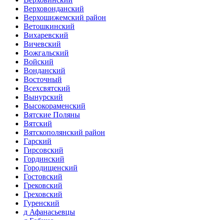
Верховонданский
Верхошижемский район
Ветошкинский
Вихаревский
Вичевский
Вожгальский
Войский
Вонданский
Восточный
Всехсвятский
Вынурский
Высокораменский
Вятские Поляны
Вятский
Вятскополянский район
Гарский
Гирсовский
Гординский
Городищенский
Гостовский
Грековский
Греховский
Гуренский
д Афанасьевцы