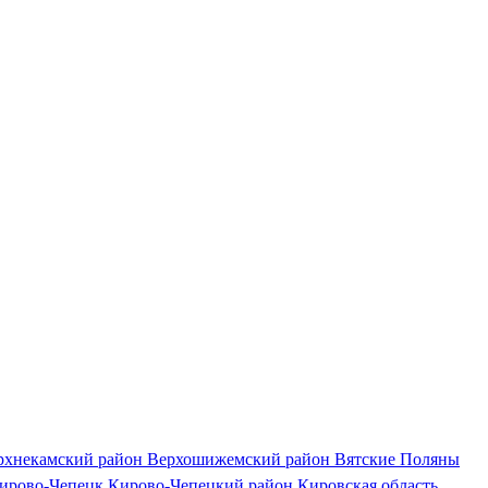
рхнекамский район
Верхошижемский район
Вятские Поляны
ирово-Чепецк
Кирово-Чепецкий район
Кировская область