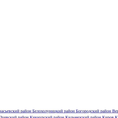
насьевский район
Белохолуницкий район
Богородский район
Ве
Зуевский район
Кикнурский район
Кильмезский район
Киров
К