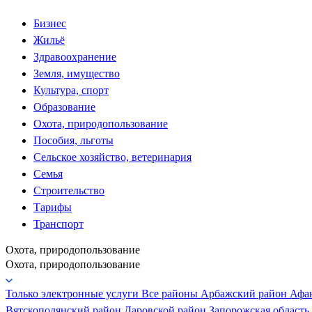
Бизнес
Жильё
Здравоохранение
Земля, имущество
Культура, спорт
Образование
Охота, природопользование
Пособия, льготы
Сельское хозяйство, ветеринария
Семья
Строительство
Тарифы
Транспорт
Охота, природопользование
Охота, природопользование
Только электронные услуги
Все районы
Арбажский район
Афа
Вятскополянский район
Даровской район
Запорожская область