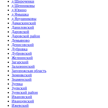
д Широченки
д Щенниковы
д Юрино
д Ямышка
д Ярушниковы
Дамаскинский
Даниловский
Даровской
Даровской район
Демьяново
Денисовский
Дубровка
Дубровский
Желнинский
Загарский
Залазнинский
Запорожская область
Зимнякский
Знаменский
Зуевка
Зуевский
Зуевский район
Ивановский
Иванцевский
Ижевский