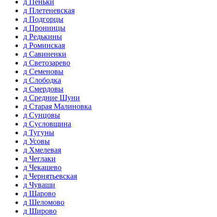
д Пеньки
д Плетеневская
д Подгорцы
д Пронинцы
д Редькины
д Роминская
д Савиненки
д Светозарево
д Семеновы
д Слободка
д Смердовы
д Средние Шуни
д Старая Малиновка
д Сунцовы
д Сусловщина
д Тугуны
д Усовы
д Хмелевая
д Чеглаки
д Чекашево
д Чернятьевская
д Чуваши
д Шарово
д Шеломово
д Широво