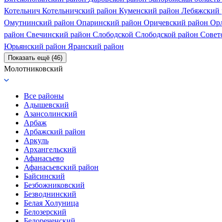
Котельнич
Котельничский район
Куменский район
Лебяжский
Омутнинский район
Опаринский район
Оричевский район
Ор
район
Свечинский район
Слободской
Слободской район
Совет
Юрьянский район
Яранский район
Показать ещё (46)
Молотниковский
Все районы
Адышевский
Азансолинский
Арбаж
Арбажский район
Аркуль
Архангельский
Афанасьево
Афанасьевский район
Байсинский
Безбожниковский
Безводнинский
Белая Холуница
Белозерский
Белореченский