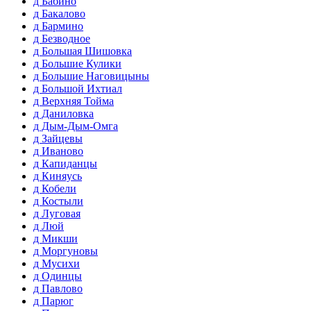
д Бабино
д Бакалово
д Бармино
д Безводное
д Большая Шишовка
д Большие Кулики
д Большие Наговицыны
д Большой Ихтиал
д Верхняя Тойма
д Даниловка
д Дым-Дым-Омга
д Зайцевы
д Иваново
д Капиданцы
д Киняусь
д Кобели
д Костыли
д Луговая
д Люй
д Микши
д Моргуновы
д Мусихи
д Одинцы
д Павлово
д Парюг