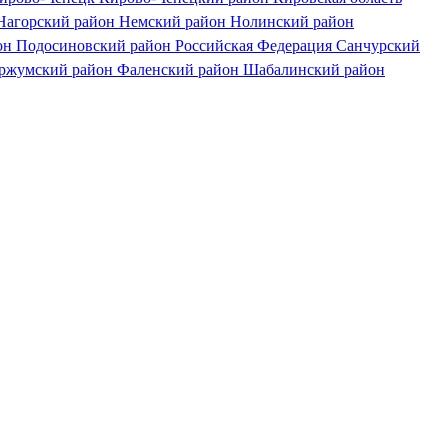
Нагорский район
Немский район
Нолинский район
он
Подосиновский район
Российская Федерация
Санчурский
ржумский район
Фаленский район
Шабалинский район