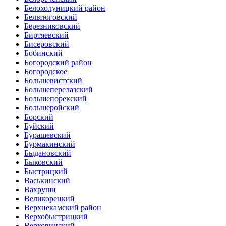
Белохолуницкий район
Бельтюговский
Березниковский
Биртяевский
Бисеровский
Бобинский
Богородский район
Богородское
Большевистский
Большеперелазский
Большепорекский
Большеройский
Борский
Буйский
Бурашевский
Бурмакинский
Быдановский
Быковский
Быстрицкий
Васькинский
Вахруши
Великорецкий
Верхнекамский район
Верхобыстрицкий
Верховинский