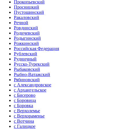
Прокопьевский
Просницкий
Пустошинский
Ракаловский
Речной
Ровдинский
Родичевский
Родыгинский
Рожкинский
Российская Федерация
Рублевский
Рудничный
Русско-Турекский
Рыбаковский
Рыбно-Ватажский
Рябиновский
с Александровское
с Архангельское
с Бисерово
с Боровица
с Боровка
с Верхолемье
с Верхораменье
с Вотчина
с Галицкое