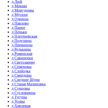
д Люй
д Микши
д Моргуновы
д Мусихи
д Одинцы
д Павлово
д Парюг
д Пеньки
д Плетеневская
д Подгорцы
д Пронинцы
д Редькины
д Роминская
д Савиненки
д Светозарево
д Семеновы
д Слободка
д Смердовы
д Средние Шуни
д Старая Малиновка
д Сунцовы
д Сусловщина
д Тугуны
д Усовы
д Хмелевая