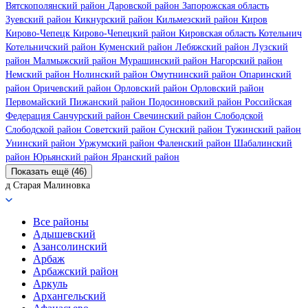
Вятскополянский район
Даровской район
Запорожская область
Зуевский район
Кикнурский район
Кильмезский район
Киров
Кирово-Чепецк
Кирово-Чепецкий район
Кировская область
Котельнич
Котельничский район
Куменский район
Лебяжский район
Лузский
район
Малмыжский район
Мурашинский район
Нагорский район
Немский район
Нолинский район
Омутнинский район
Опаринский
район
Оричевский район
Орловский район
Орловский район
Первомайский
Пижанский район
Подосиновский район
Российская
Федерация
Санчурский район
Свечинский район
Слободской
Слободской район
Советский район
Сунский район
Тужинский район
Унинский район
Уржумский район
Фаленский район
Шабалинский
район
Юрьянский район
Яранский район
Показать ещё (46)
д Старая Малиновка
Все районы
Адышевский
Азансолинский
Арбаж
Арбажский район
Аркуль
Архангельский