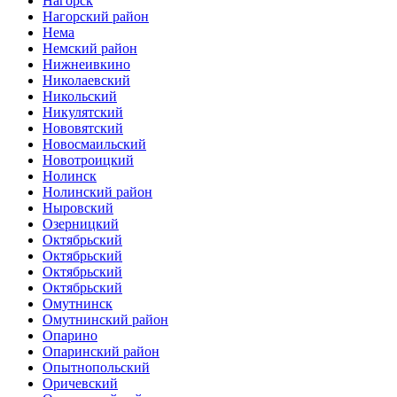
Нагорск
Нагорский район
Нема
Немский район
Нижнеивкино
Николаевский
Никольский
Никулятский
Нововятский
Новосмаильский
Новотроицкий
Нолинск
Нолинский район
Ныровский
Озерницкий
Октябрьский
Октябрьский
Октябрьский
Октябрьский
Омутнинск
Омутнинский район
Опарино
Опаринский район
Опытнопольский
Оричевский