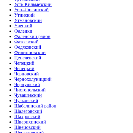
Усть-Кильмезский
Усть-Люгинский
Утинский
Утмановский
Учецкий
Фаленки
Фаленский район
Фатеевский
Федяковский
Филипповский
Цепелевский
Чепецкий
Чепецкий
Черновский
Чернохолуницкий
Чернушский
Чистопольский
Чувашевский
Чулковский
Шабалинский район
Шалеговский
Шахровский
Шварихинский
Швецовский
Шестаковский