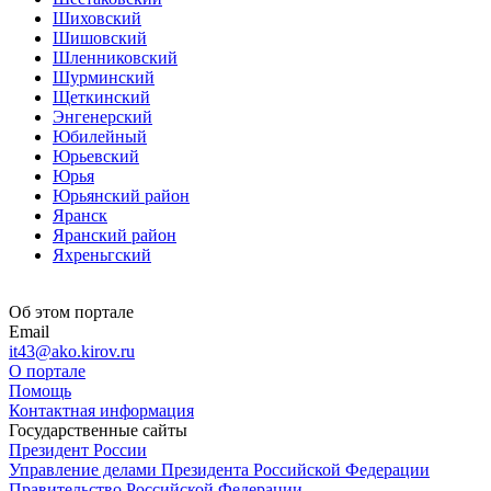
Шиховский
Шишовский
Шленниковский
Шурминский
Щеткинский
Энгенерский
Юбилейный
Юрьевский
Юрья
Юрьянский район
Яранск
Яранский район
Яхреньгский
Об этом портале
Email
it43@ako.kirov.ru
О портале
Помощь
Контактная информация
Государственные сайты
Президент России
Управление делами Президента Российской Федерации
Правительство Российской Федерации