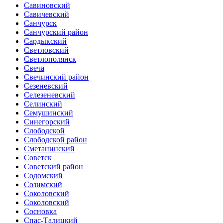
Савиновский
Савичевский
Санчурск
Санчурский район
Сардыкский
Светловский
Светлополянск
Свеча
Свечинский район
Сезеневский
Селезеневский
Селинский
Семушинский
Синегорский
Слободской
Слободской район
Сметанинский
Советск
Советский район
Содомский
Созимский
Соколовский
Соколовский
Сосновка
Спас-Талицкий