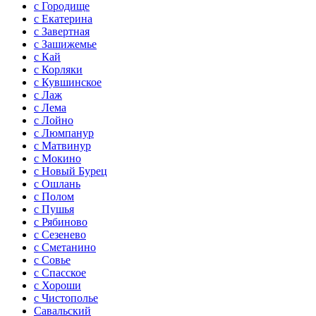
с Городище
с Екатерина
с Завертная
с Зашижемье
с Кай
с Корляки
с Кувшинское
с Лаж
с Лема
с Лойно
с Люмпанур
с Матвинур
с Мокино
с Новый Бурец
с Ошлань
с Полом
с Пушья
с Рябиново
с Сезенево
с Сметанино
с Совье
с Спасское
с Хороши
с Чистополье
Савальский