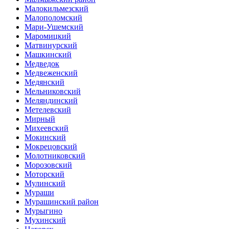
Малокильмезский
Малополомский
Мари-Ушемский
Маромицкий
Матвинурский
Машкинский
Медведок
Медвеженский
Медянский
Мельниковский
Меляндинский
Метелевский
Мирный
Михеевский
Мокинский
Мокрецовский
Молотниковский
Морозовский
Моторский
Мулинский
Мураши
Мурашинский район
Мурыгино
Мухинский