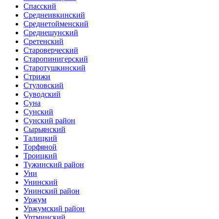
Спасский
Среднеивкинский
Среднетойменский
Среднешунский
Сретенский
Староверческий
Старопинигерский
Старотушкинский
Стрижи
Стуловский
Суводский
Суна
Сунский
Сунский район
Сырьянский
Талицкий
Торфяной
Троицкий
Тужинский район
Уни
Унинский
Унинский район
Уржум
Уржумский район
Уртминский