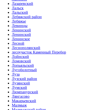
Лазаревский
Лальск
Лальский
Лебяжский район
Лебяжье
Левинцы
Ленинский
Ленинский
Ленинское
Лесной
Леснополянский
лесоучасток Каменный Перебор
Лойнский
Ломовский
Лопьяльский
Лугоболотный
Луза
Лузский район
Лузянский
Лумский
Люмпанурский
Лянгасово
Макарьевский
Малмыж
Малмыжский район