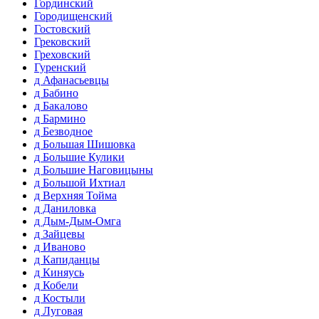
Гординский
Городищенский
Гостовский
Грековский
Греховский
Гуренский
д Афанасьевцы
д Бабино
д Бакалово
д Бармино
д Безводное
д Большая Шишовка
д Большие Кулики
д Большие Наговицыны
д Большой Ихтиал
д Верхняя Тойма
д Даниловка
д Дым-Дым-Омга
д Зайцевы
д Иваново
д Капиданцы
д Киняусь
д Кобели
д Костыли
д Луговая