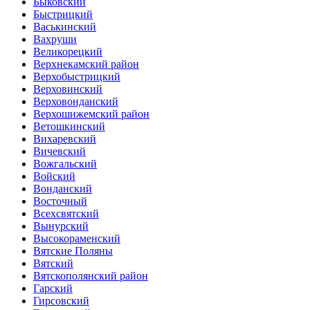
Быковский
Быстрицкий
Васькинский
Вахруши
Великорецкий
Верхнекамский район
Верхобыстрицкий
Верховинский
Верховонданский
Верхошижемский район
Ветошкинский
Вихаревский
Вичевский
Вожгальский
Войский
Вонданский
Восточный
Всехсвятский
Вынурский
Высокораменский
Вятские Поляны
Вятский
Вятскополянский район
Гарский
Гирсовский