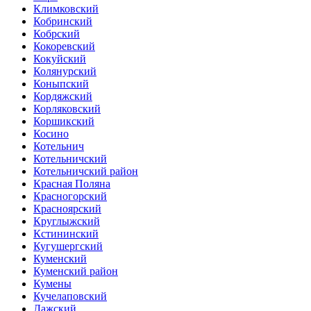
Климковский
Кобринский
Кобрский
Кокоревский
Кокуйский
Колянурский
Коныпский
Кордяжский
Корляковский
Коршикский
Косино
Котельнич
Котельничский
Котельничский район
Красная Поляна
Красногорский
Красноярский
Круглыжский
Кстининский
Кугушергский
Куменский
Куменский район
Кумены
Кучелаповский
Лажский