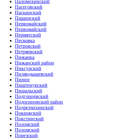
Паломохинский
Пасеговский
Паскинский
Пашинский
Первомайский
Первомайский
Пермятский
Песковка
Петровский
Петряевский
Пижанка
Пижанский район
Пиксурский
Пиляндышевский
Пинюг
Пиштенурский
Пищальский
Подгорцевский
Подосиновский район
Подрезчихинский
Покровский
Покстинский
Поломский
Поломский
Порезский