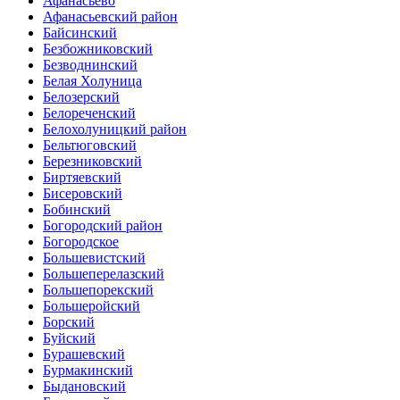
Афанасьево
Афанасьевский район
Байсинский
Безбожниковский
Безводнинский
Белая Холуница
Белозерский
Белореченский
Белохолуницкий район
Бельтюговский
Березниковский
Биртяевский
Бисеровский
Бобинский
Богородский район
Богородское
Большевистский
Большеперелазский
Большепорекский
Большеройский
Борский
Буйский
Бурашевский
Бурмакинский
Быдановский