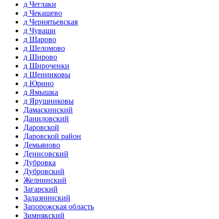
д Чеглаки
д Чекашево
д Чернятьевская
д Чуваши
д Шарово
д Шеломово
д Широво
д Широченки
д Щенниковы
д Юрино
д Ямышка
д Ярушниковы
Дамаскинский
Даниловский
Даровской
Даровской район
Демьяново
Денисовский
Дубровка
Дубровский
Желнинский
Загарский
Залазнинский
Запорожская область
Зимнякский