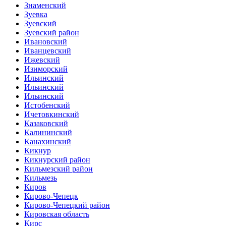
Знаменский
Зуевка
Зуевский
Зуевский район
Ивановский
Иванцевский
Ижевский
Изиморский
Ильинский
Ильинский
Ильинский
Истобенский
Ичетовкинский
Казаковский
Калининский
Канахинский
Кикнур
Кикнурский район
Кильмезский район
Кильмезь
Киров
Кирово-Чепецк
Кирово-Чепецкий район
Кировская область
Кирс