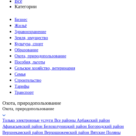
Все
Категории
Бизнес
Жильё
Здравоохранение
Земля, имущество
Культура, спорт
Образование
Охота, природопользование
Пособия, льготы
Сельское хозяйство, ветеринария
Семья
Строительство
Тарифы
Транспорт
Охота, природопользование
Охота, природопользование
Только электронные услуги
Все районы
Арбажский район
Афанасьевский район
Белохолуницкий район
Богородский район
Верхнекамский район
Верхошижемский район
Вятские Поляны