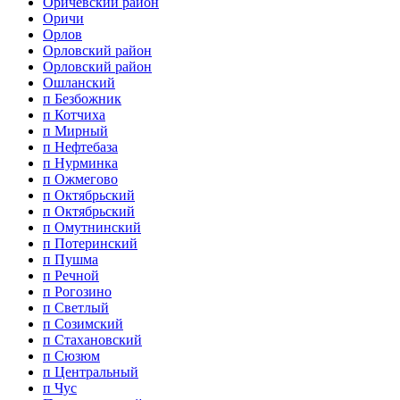
Оричевский район
Оричи
Орлов
Орловский район
Орловский район
Ошланский
п Безбожник
п Котчиха
п Мирный
п Нефтебаза
п Нурминка
п Ожмегово
п Октябрьский
п Октябрьский
п Омутнинский
п Потеринский
п Пушма
п Речной
п Рогозино
п Светлый
п Созимский
п Стахановский
п Сюзюм
п Центральный
п Чус